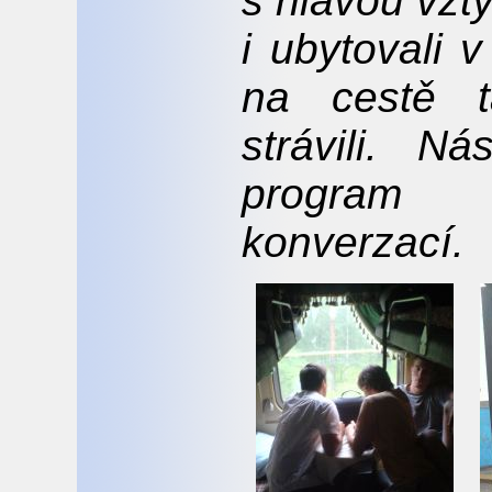
s hlavou vzt
i ubytovali 
na cestě t
strávili. N
program n
konverzací.