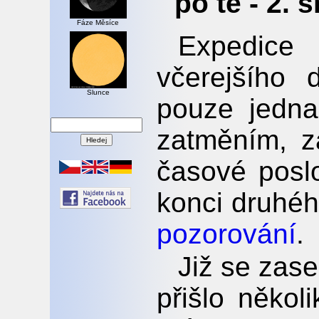
po té - 2. 
Fáze Měsíce
Expedice 
včerejšího 
Slunce
pouze jedna
zatměním, za
časové poslo
konci druhé
pozorování
.
Již se zas
přišlo někol