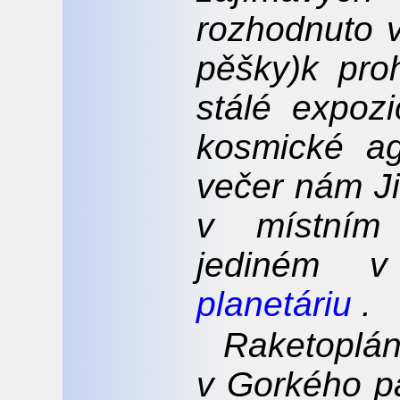
rozhodnuto 
pěšky)k pro
stálé expoz
kosmické a
večer nám Ji
v místním 
jediném v
planetáriu
.
Raketopl
v Gorkého pa