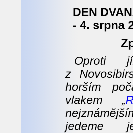
DEN DVAN
- 4. srpna 
Zp
Oproti 
z Novosibir
horším poč
vlakem „
R
nejznámějš
jedeme j