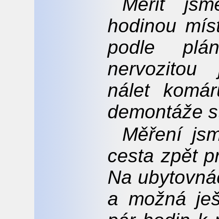
Měřit jsm
hodinou mís
podle plá
nervozitou
nálet komá
demontáže s
Měření jsm
cesta zpět p
Na ubytovnác
a možná ješ