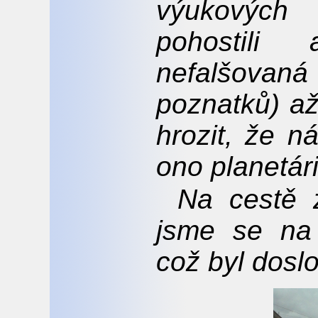
výukových
pohostili
nefalšovaná
poznatků) a
hrozit, že n
ono planetár
Na cestě 
jsme se na 
což byl dosl