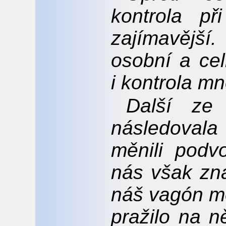
kontrola p
zajímavějš
osobní a cel
i kontrola mn
Další ze 
následovala
měnili podv
nás však zna
náš vagón mě
pražilo na n