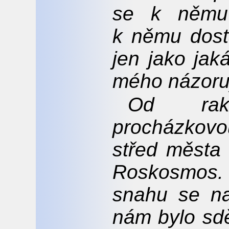
se k němu
k němu dostal
jen jako jak
mého názoru
Od rak
procházkov
střed města
Roskosmos
snahu se na
nám bylo sdě