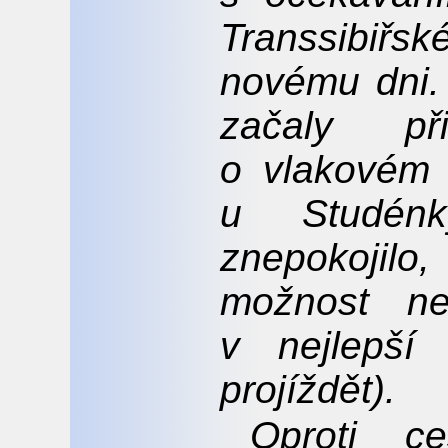
Transsibiřské
novému dni.
začaly p
o vlakovém n
u Studén
znepokojil
možnost ne
v nejlepší
projíždět).
Oproti c