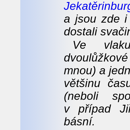
Jekatěrinbu
a jsou zde i
dostali svači
Ve vlak
dvoulůžkov
mnou) a jedn
většinu čas
(neboli sp
v případ Ji
básní.