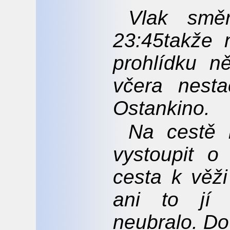
Vlak smě
23:45takže
prohlídku n
včera nesta
Ostankino.
Na cestě 
vystoupit o
cesta k věži
ani to jí 
neubralo. Dov