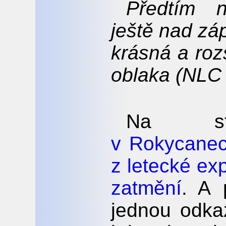
Předtím 
ještě nad z
krásná a rozs
oblaka (NLC 
Na st
v Rokycane
z letecké ex
zatmění
. A 
jednou odka