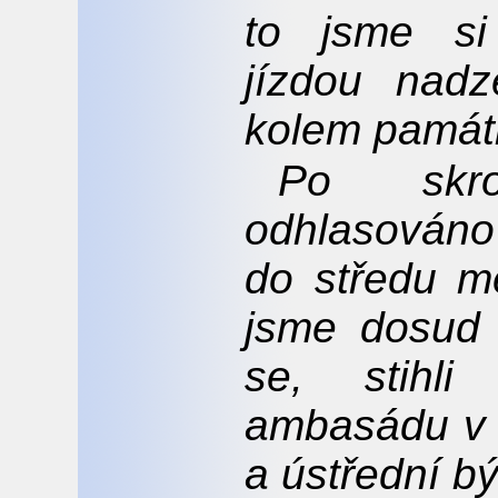
to jsme si 
jízdou nadz
kolem památ
Po skr
odhlasováno
do středu mě
jsme dosud m
se, stihli
ambasádu v 
a ústřední b