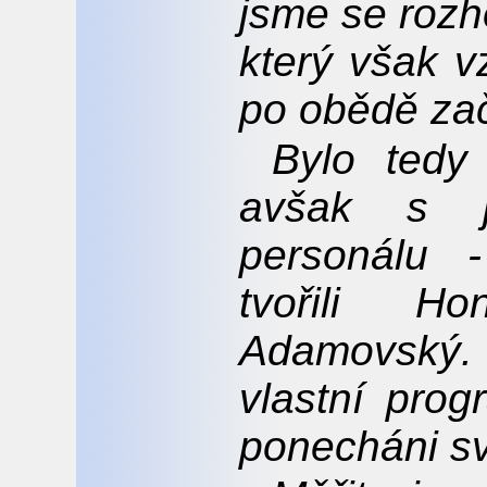
jsme se rozh
který však v
po obědě zač
Bylo tedy
avšak s 
personálu 
tvořili H
Adamovský.
vlastní prog
ponecháni s