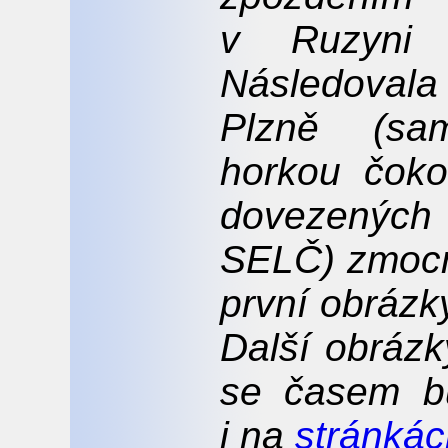
v Ruzyni 
Následova
Plzně (sa
horkou čoko
dovezenýc
SELČ) zmocni
první obrázk
Další obrázk
se časem b
i na
stránká