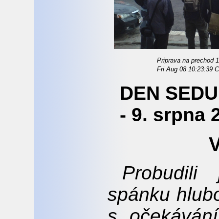
Priprava na prechod 18
Fri Aug 08 10:23:39
DEN SEDU
- 9. srpna 
V
Probudili
spánku hlub
s očekáván