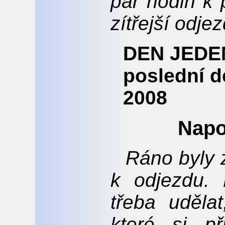
pár hodin k 
zítřejší odjez
DEN JEDE
poslední d
2008
Napo
Ráno byly z
k odjezdu. 
třeba uděla
které si př