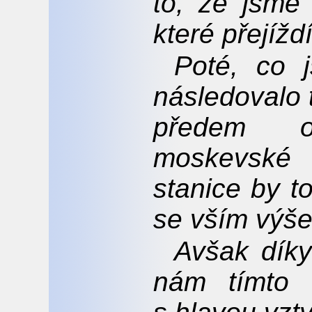
to, že jsme 
které přejíž
Poté, co 
následovalo 
předem o
moskevské 
stanice by t
se vším výš
Avšak díky
nám tímto 