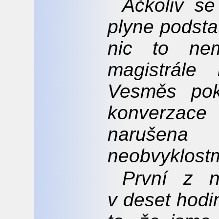
Ačkoliv s
plyne podsta
nic to ne
magistrále
Vesměs pok
konverzac
narušena
neobvyklostm
První z n
v deset hodi