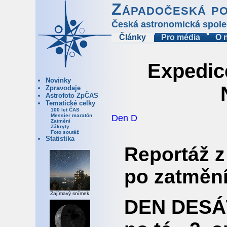
Západočeská p
Česká astronomická spole
Články
Pro média
O 
Expedic
Novinky
Zpravodaje
Astrofoto ZpČAS
Tematické celky
100 let ČAS
Messier maratón
Den D
Zatmění
Zákryty
Foto soutěž
Statistika
Reportáž z
po zatměn
Zajímavý snímek
DEN DESÁ