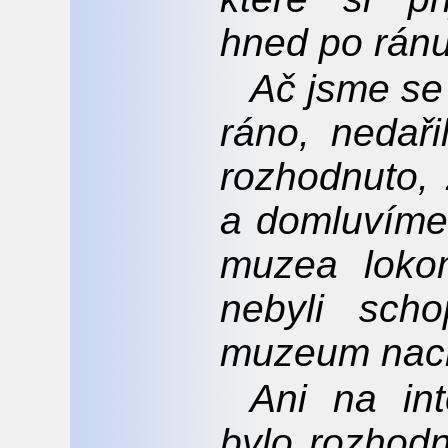
hned po ránu
Ač jsme se 
ráno, nedař
rozhodnuto, 
a domluvíme 
muzea loko
nebyli scho
muzeum nach
Ani na int
bylo rozhodn