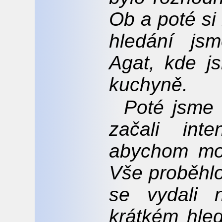
Ob a poté si
hledání jsm
Agat, kde j
kuchyně.
Poté jsme 
začali inte
abychom moh
Vše proběhlo
se vydali 
krátkém hled