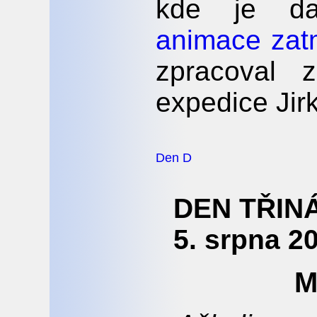
kde je d
animace zat
zpracoval 
expedice Jir
Den D
DEN TŘINÁ
5. srpna 2
M