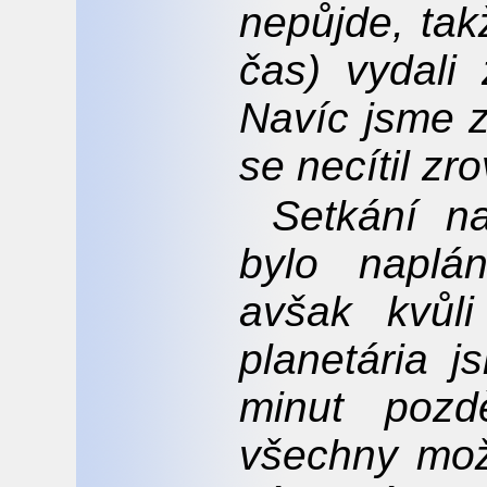
nepůjde, ta
čas) vydali 
Navíc jsme z
se necítil zr
Setkání n
bylo napl
avšak kvůl
planetária j
minut pozd
všechny mož