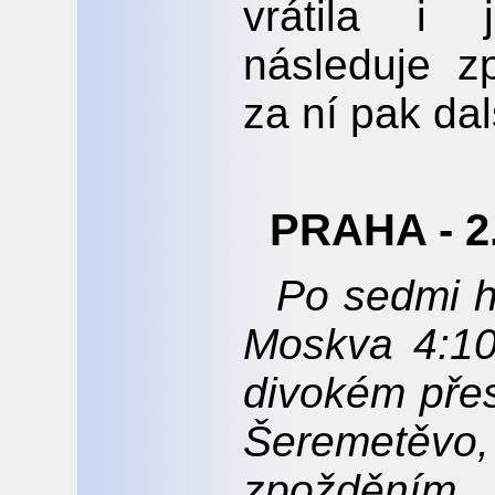
vrátila i 
následuje z
za ní pak dal
PRAHA - 2
Po sedmi h
Moskva 4:10
divokém přes
Šeremetěv
zpožděním 