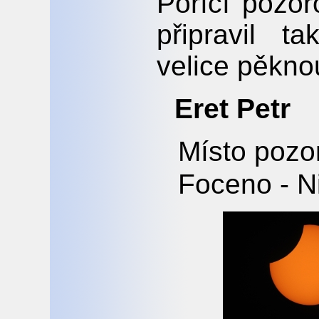
Poříčí pozo
připravil 
velice pěkno
Eret Petr
Místo pozo
Foceno - N