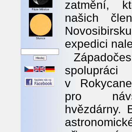
zatmění, k
Fáze Měsíce
našich čl
Novosibirsku
Slunce
expedici nale
Západoč
spolupr
v Rokycanec
pro návš
hvězdárny. 
astronomi