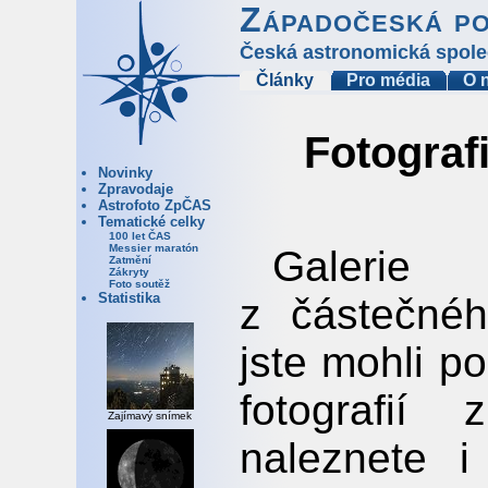
Západočeská p
Česká astronomická spole
Články
Pro média
O 
Fotograf
Novinky
Zpravodaje
Astrofoto ZpČAS
Tematické celky
100 let ČAS
Messier maratón
Galerie 
Zatmění
Zákryty
Foto soutěž
Statistika
z částečnéh
jste mohli p
fotografií
Zajímavý snímek
naleznete i