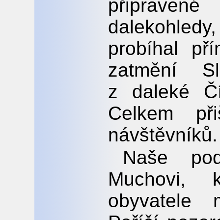
připravené
dalekohledy
probíhal př
zatmění Sl
z daleké Č
Celkem př
návštěvníků.
Naše pod
Muchovi, k
obyvatele