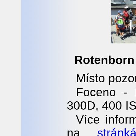
Rotenborn
Místo pozo
Foceno -
300D, 400 I
Více inform
na
strán