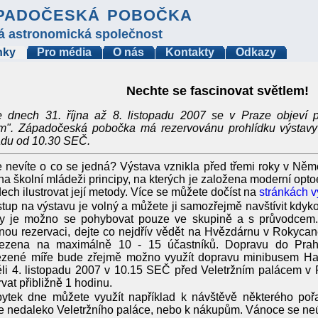
padočeská pobočka
á astronomická společnost
nky
Pro média
O nás
Kontakty
Odkazy
Nechte se fascinovat světlem!
 dnech 31. října až 8. listopadu 2007 se v Praze objeví p
em". Západočeská pobočka má rezervovánu prohlídku výstavy
adu od 10.30 SEČ.
 nevíte o co se jedná? Výstava vznikla před třemi roky v Něme
a školní mládeži principy, na kterých je založena moderní opto
dech ilustrovat její metody. Více se můžete dočíst na
stránkách v
tup na výstavu je volný a můžete ji samozřejmě navštívit kdyko
vy je možno se pohybovat pouze ve skupině a s průvodcem.
ou rezervaci, dejte co nejdřív vědět na Hvězdárnu v Rokycan
ezena na maximálně 10 - 15 účastníků. Dopravu do Prahy
zené míře bude zřejmě možno využít dopravu minibusem HaP
li 4. listopadu 2007 v 10.15 SEČ před Veletržním palácem v 
rvat přibližně 1 hodinu.
ytek dne můžete využít například k návštěvě některého poř
je nedaleko Veletržního paláce, nebo k nákupům. Vánoce se neú