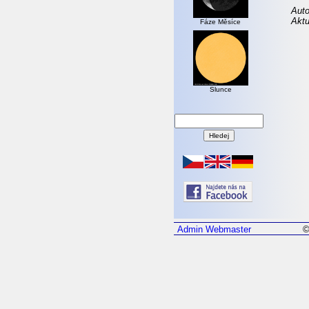
Auto
Aktu
Fáze Měsíce
Slunce
Admin
Webmaster
©