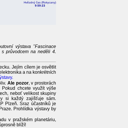
Hvězdný čas (Rokycany)
9:59:23
utovní výstava "Fascinace
 s průvodcem na neděli 4.
cku. Jejím cílem je osvětlit
elektronika a na konkrétních
ýstavy.
liv.
Ale pozor
, v prostorách
 Pokud chcete využít výše
ech, neboť velikost skupiny
 si každý zajišťuje sám.
 Plzeň. Sraz účastníků je
Praze. Prohlídka výstavy by
adu v pražském planetáriu,
prosně blíží!