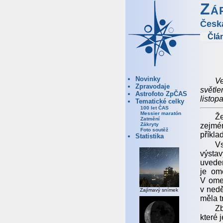
Zá
Česk
Člá
Novinky
Ve
Zpravodaje
světl
Astrofoto ZpČAS
listop
Tematické celky
100 let ČAS
Messier maratón
Že
Zatmění
zejmén
Zákryty
Foto soutěž
příkla
Statistika
Vs
výsta
uveden
je om
V ome
v nedě
Zajímavý snímek
měla t
Zb
které 