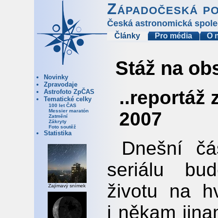
Západočeská p
Česká astronomická spole
Články
Pro média
O 
Stáž na obs
Novinky
Zpravodaje
..reportáž 
Astrofoto ZpČAS
Tematické celky
100 let ČAS
Messier maratón
2007
Zatmění
Zákryty
Foto soutěž
Statistika
Dnešní čá
seriálu b
životu na 
Zajímavý snímek
i někam jina