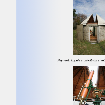
Nejmenší kopule s unikátním staři