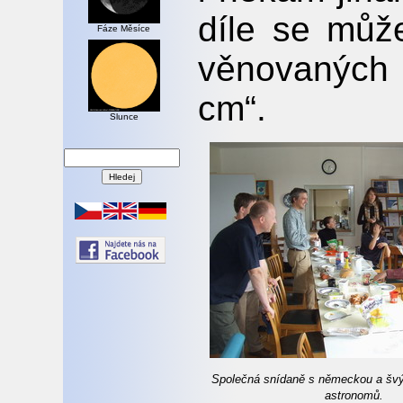
díle se může
Fáze Měsíce
věnovaných
cm“.
Slunce
Společná snídaně s německou a švý
astronomů.