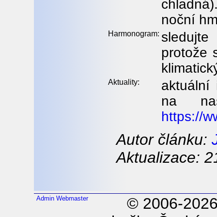
chladná)
noční hm
Harmonogram:
sledujt
protože 
klimatic
Aktuality:
aktuální
na naš
https://
Autor článku:
Aktualizace: 2
Admin
Webmaster
© 2006-202