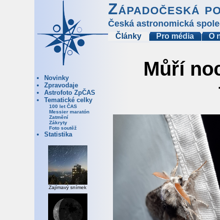
Západočeská p
Česká astronomická spole
Články
Pro média
O 
Můří noc
Novinky
Zpravodaje
Astrofoto ZpČAS
Tematické celky
100 let ČAS
Messier maratón
Zatmění
Zákryty
Foto soutěž
Statistika
Zajímavý snímek