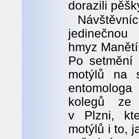
dorazili pěšk
Návštěvn
jedinečnou
hmyz Manětín
Po setmění 
motýlů na 
entomologa
kolegů ze
v Plzni, kte
motýlů i to, j