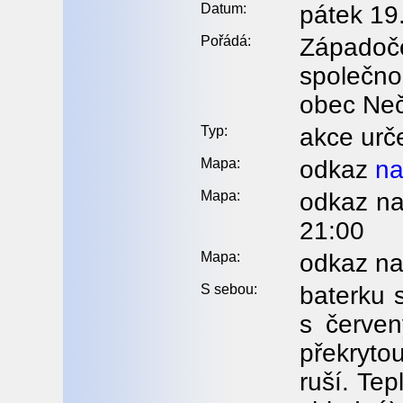
Datum:
pátek 19
Pořádá:
Západoč
společno
obec Neč
Typ:
akce urč
Mapa:
odkaz
na
Mapa:
odkaz n
21:00
Mapa:
odkaz n
S sebou:
baterku 
s červen
překrytou
ruší. Tep