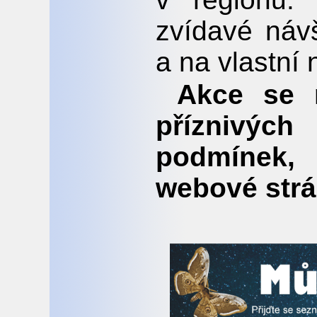
zvídavé náv
a na vlastní
Akce se m
příznivý
podmínek,
webové strá