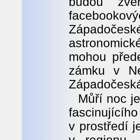
budou zve
faceboo
Západoče
astronomick
mohou přede
zámku v Neč
Západočeská 
Můří noc je
fascinujíc
v prostředí 
v regionu.