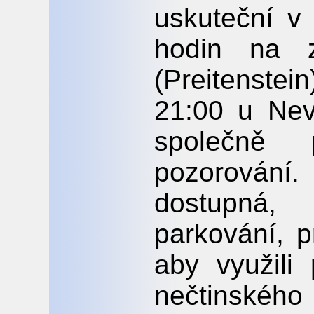
uskuteční v
hodin na z
(Preitenste
21:00 u Nev
společně
pozorován
dostupná,
parkování, p
aby využili
nečtinského