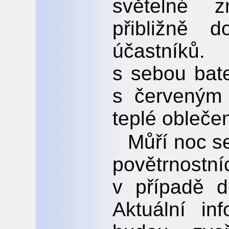
světelné z
přibližně 
účastníků.
s sebou bat
s červeným
teplé oblečen
Můří noc s
povětrnostn
v případě d
Aktuální i