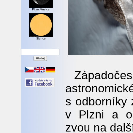
Fáze Měsíce
Slunce
Západoč
astronomické
s odborníky
v Plzni a o
zvou na další