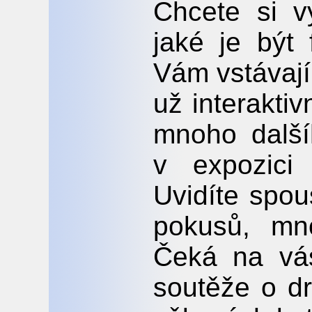
Chcete si v
jaké je být
Vám vstávají 
už interaktiv
mnoho dalš
v expozici
Uvidíte spou
pokusů, mn
Čeká na vás
soutěže o d