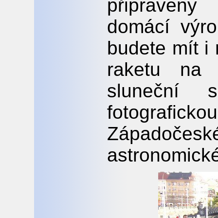
připraveny
domácí výro
budete mít i 
raketu na 
sluneční 
fotografic
Západoče
astronomické