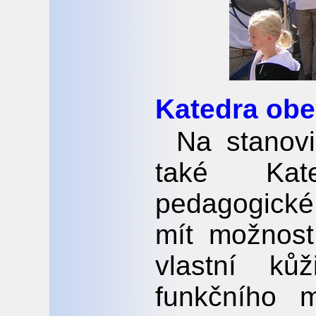
Katedra obe
Na stanov
také Kat
pedagogické
mít možnost
vlastní ků
funkčního 