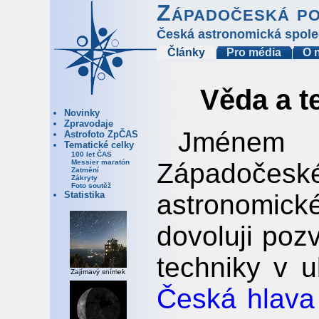
Západočeská p
Česká astronomická spole
Články
Pro média
O 
Věda a t
Novinky
Zpravodaje
Jménem 
Astrofoto ZpČAS
Tematické celky
100 let ČAS
Západoče
Messier maratón
Zatmění
Zákryty
Foto soutěž
astronomic
Statistika
dovoluji poz
techniky v u
Zajímavý snímek
Česká hlava