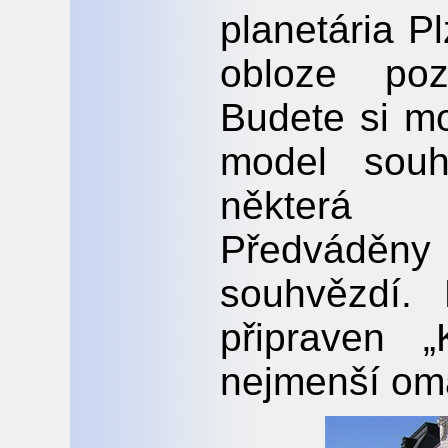
planetária P
obloze poz
Budete si mo
model souh
některá s
Předváděny 
souhvězdí.
připraven „
nejmenší oma