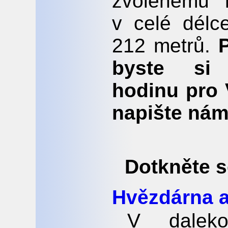
zvolenému m
v celé délc
212 metrů.
byste si 
hodinu pro 
napište nám
Dotkněte s
Hvězdárna a
V daleko