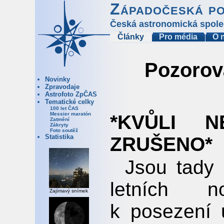
Západočeská p
Česká astronomická spole
Články
Pro média
O 
Pozorov
Novinky
Zpravodaje
Astrofoto ZpČAS
Tematické celky
100 let ČAS
Messier maratón
*KVŮLI N
Zatmění
Zákryty
Foto soutěž
Statistika
ZRUŠENO*
Jsou tady 
letních n
Zajímavý snímek
k posezení 