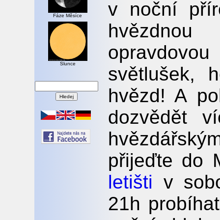
v noční pří
Fáze Měsíce
hvězdnou
opravdov
Slunce
světlušek, 
hvězd! A po
dozvědět v
hvězdářsk
přijeďte do
letišti
v sobo
21h probíha