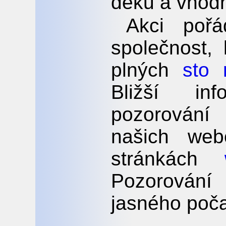
deku a vhodn
Akci pořá
společnost,
plných
sto 
Bližší i
pozorování
našich web
stránkách
Pozorování
jasného poča