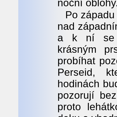
noční oblohy
Po západu
nad západní
a k ní se
krásným pr
probíhat poz
Perseid, k
hodinách bud
pozorují be
proto lehát