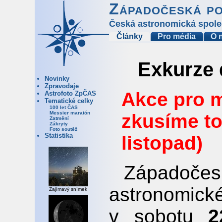
Západočeská p
Česká astronomická spole
Články
Pro média
O 
Exkurze 
Novinky
Zpravodaje
Akce pro m
Astrofoto ZpČAS
Tematické celky
100 let ČAS
Messier maratón
zkusíme to
Zatmění
Zákryty
Foto soutěž
Statistika
listopad)
Západoč
astronomic
Zajímavý snímek
v sobotu
2