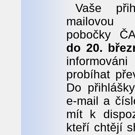
Vaše přih
mailovou
pobočky 
do 20. břez
informován
probíhat př
Do přihlášk
e-mail a čís
mít k dispoz
kteří chtějí