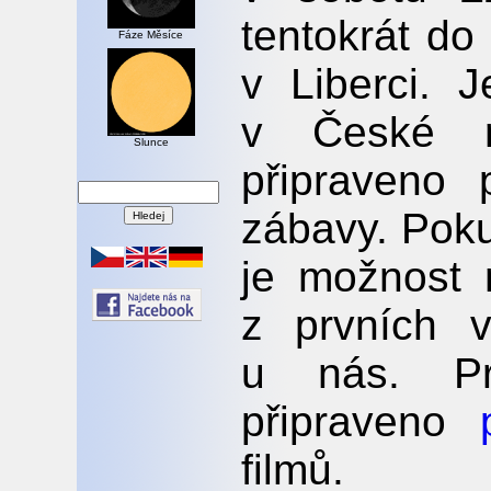
tentokrát do
Fáze Měsíce
v Liberci. 
v České r
Slunce
připraveno
zábavy. Poku
je možnost 
z prvních v
u nás. Pr
připraveno
filmů.