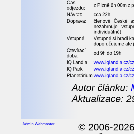
Čas
z Plzně 6h 00m z 
odjezdu:
Návrat:
cca 22h
Doprava:
členové České ast
nezahrnuje vstup
individuálně)
Vstupné:
Vstupné si hradí k
doporučujeme ale j
Otevírací
od 9h do 19h
doba:
IQ Landia
www.iqlandia.cz/c
IQ Park
www.iqlandia.cz/cz
Planetárium
www.iqlandia.cz/cz
Autor článku:
Aktualizace: 2
Admin
Webmaster
© 2006-202