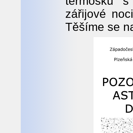
termosku s
zářijové noc
Těšíme se n