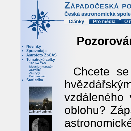
Západočeská p
Česká astronomická spole
Články
Pro média
O 
Pozorová
Novinky
Zpravodaje
Astrofoto ZpČAS
Tematické celky
100 let ČAS
Messier maratón
Chcete se
Zatmění
Zákryty
Foto soutěž
Statistika
hvězdářským
vzdáleného 
oblohu? Zá
Zajímavý snímek
astronomick