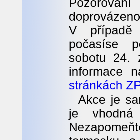
Pozorová
doprováze
V případě 
počasíse p
sobotu 24. z
informace 
stránkách 
Akce je s
je vhodná 
Nezapomeňte 