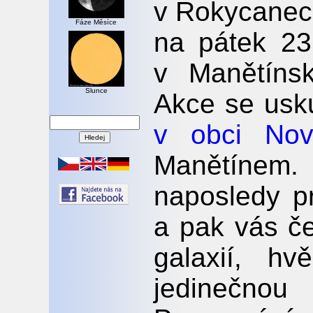
v Rokycanech
Fáze Měsíce
na pátek 23
v Manětínsk
Slunce
Akce se usk
v obci Nov
Manětínem.
naposledy p
a pak vás č
galaxií, h
jedinečn