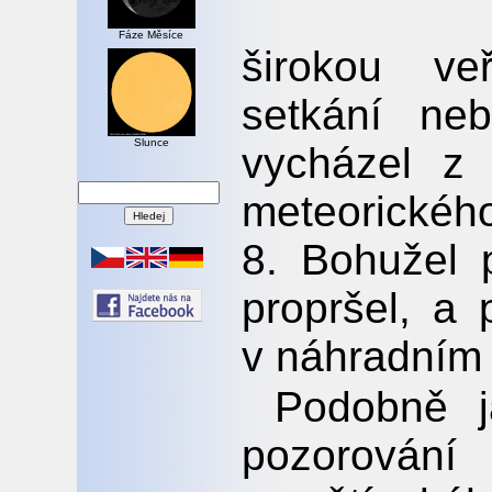
Fáze Měsíce
širokou ve
setkání ne
Slunce
vycházel z
meteorického
8. Bohužel 
propršel, a 
v náhradním 
Podobně j
pozorován