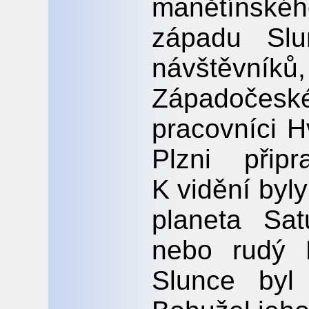
manětínského
západu Slu
návštěvník
Západoče
pracovníci 
Plzni připr
K vidění byly
planeta Sa
nebo rudý 
Slunce byl 