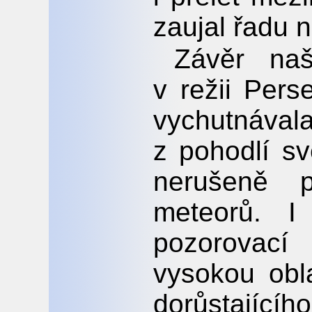
zaujal řadu 
Závěr naš
v režii Pers
vychutnával
z pohodlí s
nerušeně p
meteorů. I
pozorovac
vysokou obl
dorůstající