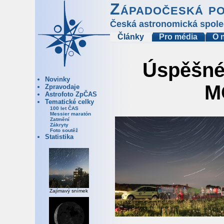
Západočeská p
Česká astronomická spole
Články
Pro média
O 
Úspěšné
Novinky
M
Zpravodaje
Astrofoto ZpČAS
Tematické celky
100 let ČAS
Messier maratón
Zatmění
Zákryty
Foto soutěž
Statistika
Zajímavý snímek