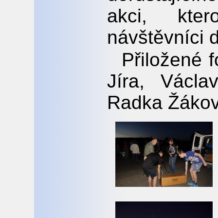
akci, kter
návštěvníci 
Přiložené f
Jíra, Václa
Radka Žákov