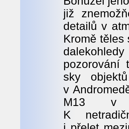
Bohužel jeh
již znemožň
detailů v at
Kromě těles 
dalekohle
pozorování 
sky objekt
v Andromedě
M13 v s
K netradič
i přelet mez