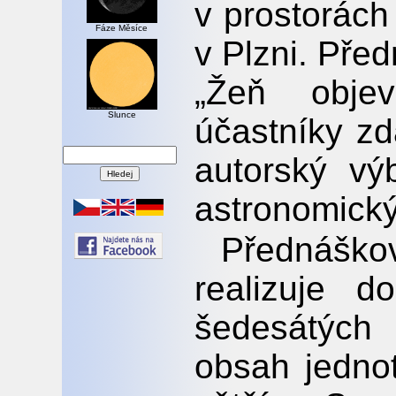
v prostorác
Fáze Měsíce
v Plzni. Př
„Žeň obje
Slunce
účastníky z
autorský vý
astronomický
Přednáško
realizuje d
šedesátých
obsah jednot