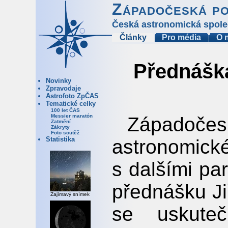
Západočeská p
Česká astronomická spole
Články
Pro média
O 
Přednáška
Novinky
Zpravodaje
Astrofoto ZpČAS
Tematické celky
100 let ČAS
Messier maratón
Západoč
Zatmění
Zákryty
Foto soutěž
Statistika
astronomic
s dalšími pa
přednášku Ji
Zajímavý snímek
se uskute