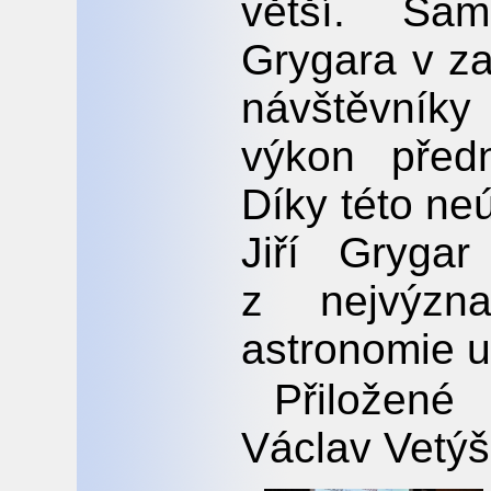
větší. Sam
Grygara v za
návštěvníky
výkon předn
Díky této ne
Jiří Gryga
z nejvýzna
astronomie u
Přiložené
Václav Vetý