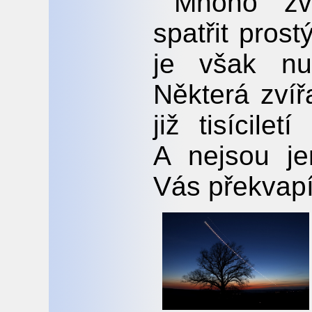
Mnoho zv
spatřit pros
je však nu
Některá zvíř
již tisícile
A nejsou j
Vás překvapí,