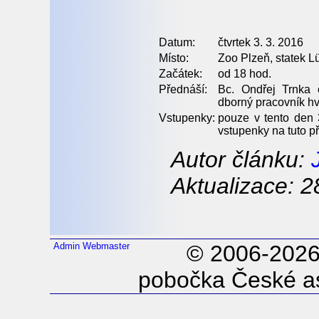
Datum:
čtvrtek 3. 3. 2016
Místo:
Zoo Plzeň, statek L
Začátek:
od 18 hod.
Přednáší:
Bc. Ondřej Trnka 
dborný pracovník h
Vstupenky:
pouze v tento den 
vstupenky na tuto p
Autor článku:
Aktualizace: 2
Admin
Webmaster
© 2006-202
pobočka České as