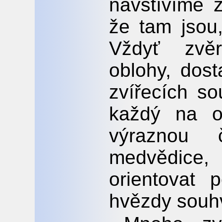
navštívíme 
že tam jsou,
Vždyť zvě
oblohy, dos
zvířecích s
každý na o
výraznou 
medvědice,
orientovat p
hvězdy souh