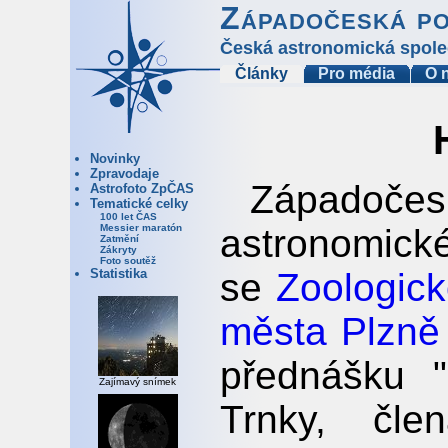
Západočeská p
Česká astronomická spole
Články
Pro média
O 
Novinky
Zpravodaje
Západoč
Astrofoto ZpČAS
Tematické celky
100 let ČAS
astronomické
Messier maratón
Zatmění
Zákryty
Foto soutěž
se
Zoologic
Statistika
města Plzně
přednášku "
Zajímavý snímek
Trnky, čle