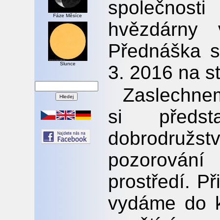
společnosti
Fáze Měsíce
hvězdárny 
Přednáška s
Slunce
3. 2016 na s
Zaslechnem
si předst
dobrodružs
pozorován
prostředí. P
vydáme do k