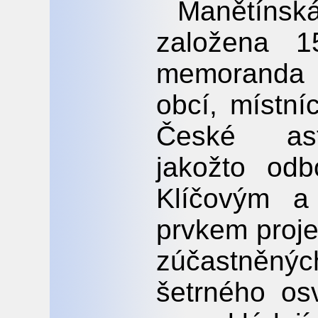
Manětínská
založena 1
memoranda 
obcí, místn
České ast
jakožto odb
Klíčovým a
prvkem proje
zúčastněn
šetrného osv