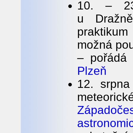
10. – 23
u Dražně
praktikum
možná pou
– pořádá
Plzeň
12. srpna
meteorické
Západoč
astronomi