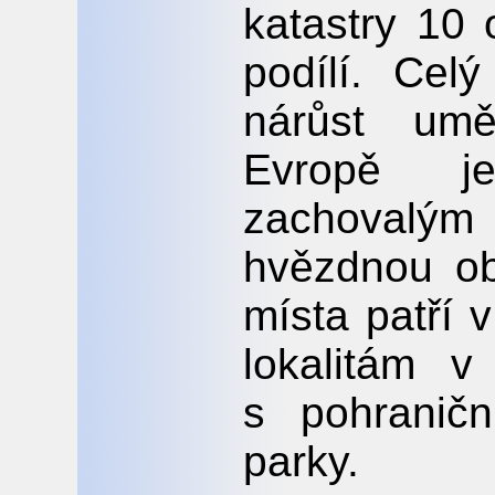
katastry 10 
podílí. Cel
nárůst umě
Evropě je
zachovalý
hvězdnou ob
místa patří 
lokalitám 
s pohranič
parky.