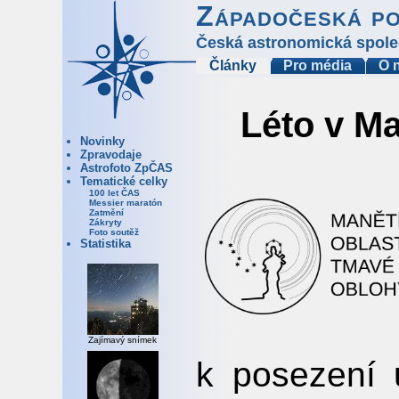
Západočeská p
Česká astronomická spole
Články
Pro média
O 
Léto v Ma
Novinky
Zpravodaje
Astrofoto ZpČAS
Tematické celky
100 let ČAS
Messier maratón
Zatmění
Zákryty
Foto soutěž
Statistika
Zajímavý snímek
k posezení 