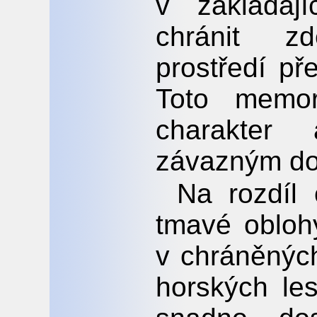
v zakládaj
chránit z
prostředí př
Toto memor
charakter
závazným d
Na rozdíl o
tmavé obloh
v chráněnýc
horských le