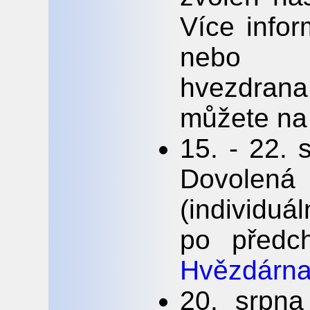
Více infor
nebo
hvezdran
můžete na a
15. - 22. 
Dovole
(individu
po předc
Hvězdárna
20. srpna