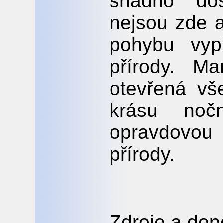
snadno do
nejsou zde 
pohybu vypl
přírody. Ma
otevřená vše
krásu noč
opravdovou
přírody.
Zdroje a dop