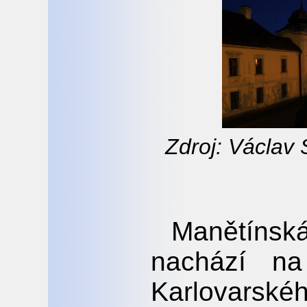
Zdroj: Václav 
Manětínsk
nachází n
Karlovars