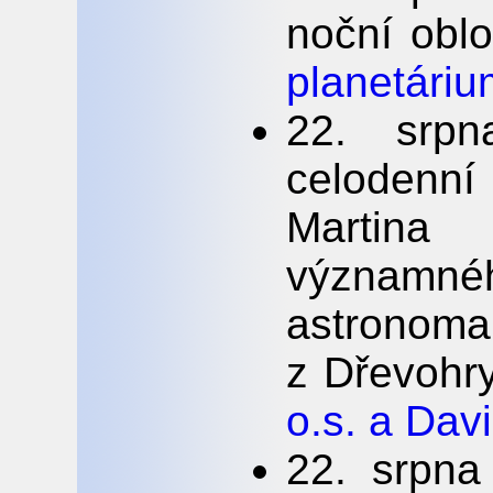
noční obl
planetáriu
22. srp
celodenní
Martina
významn
astronoma
z Dřevohr
o.s. a Dav
22. srpna