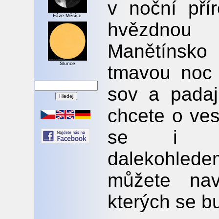
v noční pří
Fáze Měsíce
hvězdnou 
Manětínsko
Slunce
tmavou noc 
sov a padaj
chcete o ves
se i po
dalekohle
můžete nav
kterých se b