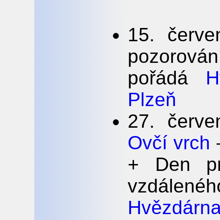
15. červ
pozorová
pořádá
H
Plzeň
27. červ
Ovčí vrch
–
+ Den pr
vzdálen
Hvězdárna