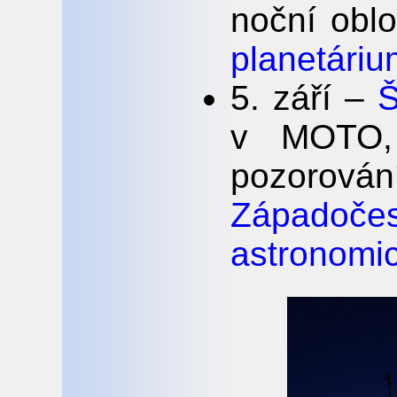
noční obl
planetáriu
5. září –
Š
v MOTO, 
pozorován
Západoč
astronomic