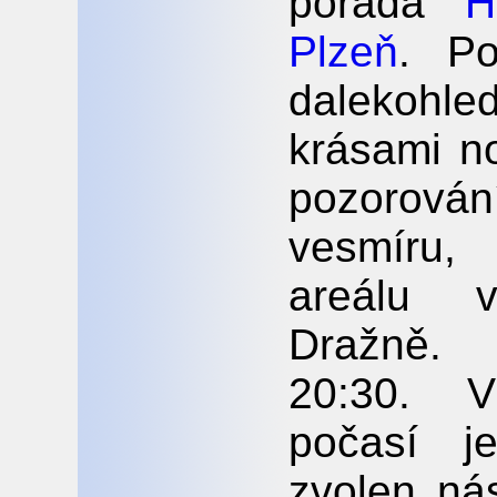
pořádá
H
Plzeň
. Po
dalekohl
krásami n
pozorová
vesmíru, 
areálu v
Dražně. 
20:30. V
počasí j
zvolen nás