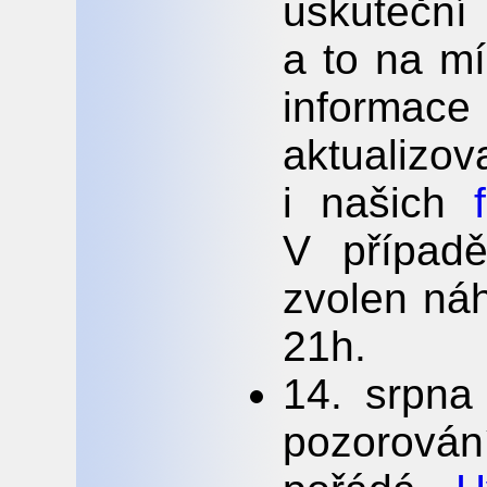
uskuteční
a to na m
inform
aktualiz
i našich
V případě
zvolen náh
21h.
14. srpna
pozorová