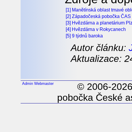
[1] Manětínská oblast tmavé ob
[2] Západočeská pobočka ČAS
[3] Hvězdárna a planetárium Pl
[4] Hvězdárna v Rokycanech
[5] 9 týdnů baroka
Autor článku:
Aktualizace: 2
Admin
Webmaster
© 2006-202
pobočka České as