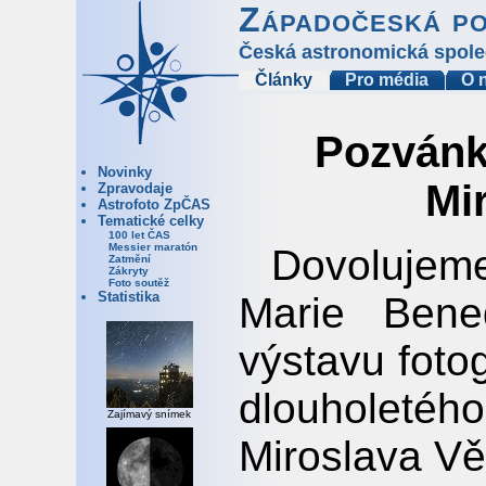
Západočeská p
Česká astronomická spole
Články
Pro média
O 
Pozvánk
Novinky
Mi
Zpravodaje
Astrofoto ZpČAS
Tematické celky
100 let ČAS
Messier maratón
Dovolujem
Zatmění
Zákryty
Foto soutěž
Statistika
Marie Bene
výstavu fotog
dlouholeté
Zajímavý snímek
Miroslava Vě