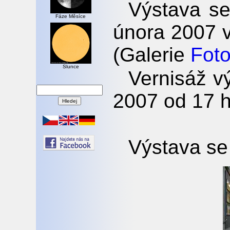
Výstava se
Fáze Měsíce
února 2007 v
(Galerie
Fot
Slunce
Vernisáž v
2007 od 17 h
Výstava se