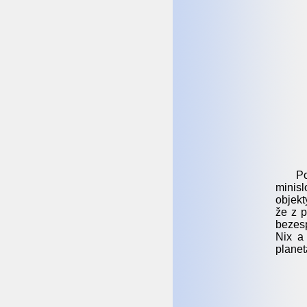
P
minisl
objekt
že z p
bezesp
Nix a
planet