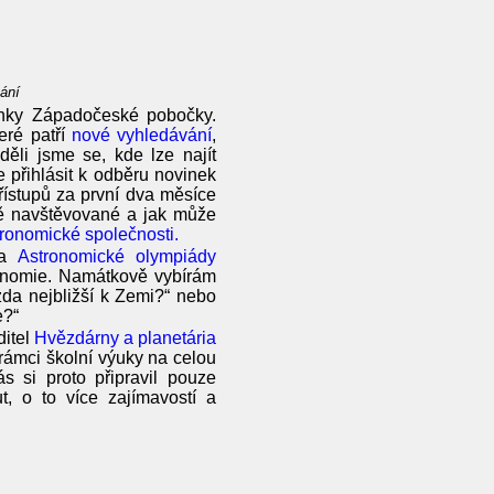
ání
ránky Západočeské pobočky.
eré patří
nové vyhledávání
,
děli jsme se, kde lze najít
 přihlásit k odběru novinek
přístupů za první dva měsíce
ně navštěvované a jak může
ronomické společnosti.
la
Astronomické olympiády
stronomie. Namátkově vybírám
da nejbližší k Zemi?“ nebo
e?“
ditel
Hvězdárny a planetária
rámci školní výuky na celou
s si proto připravil pouze
, o to více zajímavostí a