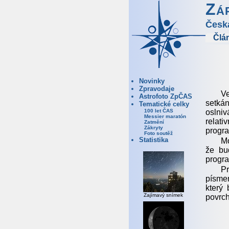
Zá
Česk
Člá
Novinky
Zpravodaje
Ve
Astrofoto ZpČAS
setká
Tematické celky
oslniv
100 let ČAS
Messier maratón
relat
Zatmění
Zákryty
progra
Foto soutěž
Statistika
Mo
že bu
progra
Pr
písme
který
Zajímavý snímek
povrch