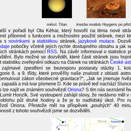
měsíc Titan
kresba modulu Huygens po přist
lší v pořadí byl Ota Kéhar, který hovořil na téma nové st
il přítomné s funkcemi a možnostmi použití stránek, mezi kt
ka s
novinkami
a
statistikou
stránek,
jazykové mutace
. Dozvě
odaje
pobočky včetně jejich rychle dostupného obsahu a jak se
šich stránkách pomocí
RSS
. Na závěr informoval o statistice 
štění. Bylo možné se dozvědět, které části stránek jsou hoj
it statistiku zveřejnění odkazu na článek na stránkách
České ast
 zajímavé zpestření se bezesporu postaraly otázky 1. ko
gorie 8. a 9. třídy, které prověřily naše znalosti z oblasti a
ormuloval zákon všeobecné gravitace?“, „Jak se jmenuje hvěz
 zapadá a má tvar písmene D. Kde se právě teď nachází Slunc
 lze najít ve známém souhvězdí
Oriona
? S tím nás seznámil ře
Lumír Honzík. Své vystoupení zahájil slovy, že nedávno měl v 
 oblohu půl druhé hodiny a že je to nadlidský úkol. Pro ná
ězdí Oriona. Přestože měl na příspěvek „pouhých“ 40 minut
ností z tohoto souhvězdí jsme se dozvěděli.