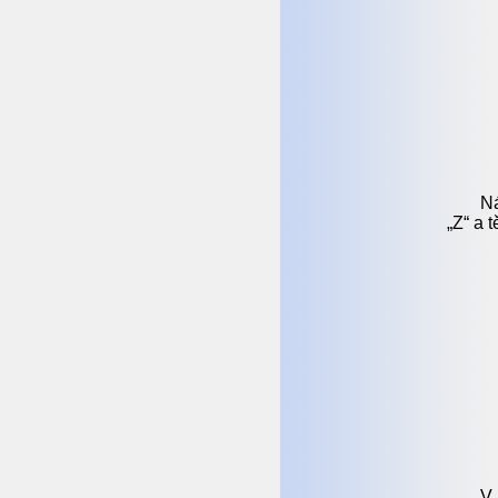
Ná
„Z“ a 
V