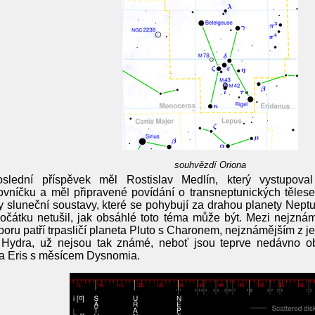
souhvězdí Oriona
oslední příspěvek měl Rostislav Medlín, který vystupova
ovníčku a měl připravené povídání o transneptunických těles
y sluneční soustavy, které se pohybují za drahou planety Neptu
očátku netušil, jak obsáhlé toto téma může být. Mezi nejznám
oru patří trpasličí planeta Pluto s Charonem, nejznámějším z jej
 Hydra, už nejsou tak známé, neboť jsou teprve nedávno obj
a Eris s měsícem Dysnomia.