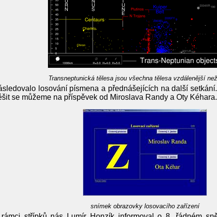
Transneptunická tělesa jsou všechna tělesa vzdálenější ne
sledovalo losování písmena a přednášejících na další setkán
těšit se můžeme na příspěvek od Miroslava Randy a Oty Kéhara.
snímek obrazovky losovacího zařízení
 rámci střípků nás Lumír Honzík informoval o 8. řádném s