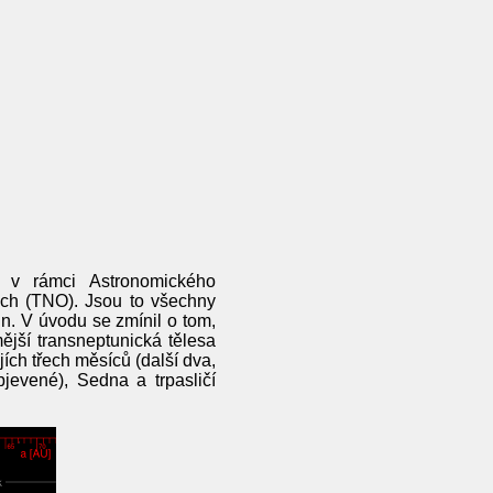
l v rámci Astronomického
ech (TNO). Jsou to všechny
n. V úvodu se zmínil o tom,
ější transneptunická tělesa
ích třech měsíců (další dva,
evené), Sedna a trpasličí