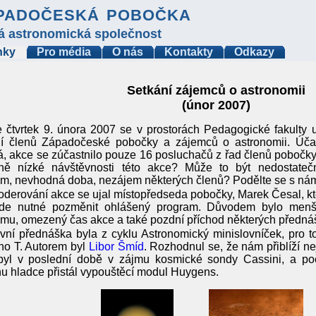
padočeská pobočka
á astronomická společnost
nky
Pro média
O nás
Kontakty
Odkazy
Setkání zájemců o astronomii
(únor 2007)
 čtvrtek 9. února 2007 se v prostorách Pedagogické fakulty u
ní členů Západočeské pobočky a zájemců o astronomii. Účas
á, akce se zúčastnilo pouze 16 posluchačů z řad členů pobočky 
ivně nízké návštěvnosti této akce? Může to být nedostatečn
m, nevhodná doba, nezájem některých členů? Podělte se s nám
derování akce se ujal místopředseda pobočky, Marek Česal, kte
de nutné pozměnit ohlášený program. Důvodem bylo menší
mu, omezený čas akce a také pozdní příchod některých přednáš
vní přednáška byla z cyklu Astronomický minislovníček, pro t
no T. Autorem byl
Libor Šmíd
. Rozhodnul se, že nám přiblíží ne
 byl v poslední době v zájmu kosmické sondy Cassini, a p
u hladce přistál vypouštěcí modul Huygens.