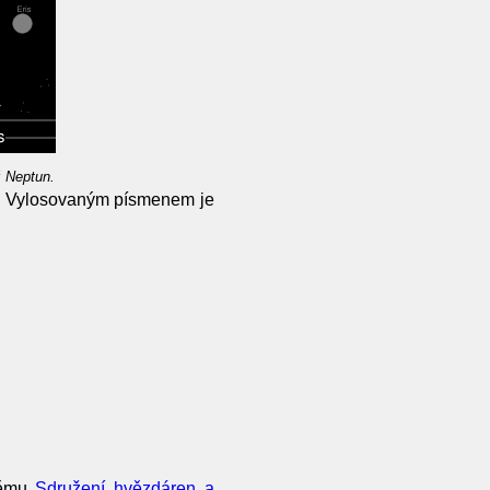
ž Neptun.
í. Vylosovaným písmenem je
němu
Sdružení hvězdáren a