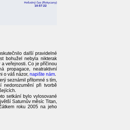
Hvězdný čas (Rokycany)
10:57:23
skutečnilo další pravidelné
t bohužel nebyla nikterak
a veřejnosti. Co je příčinou
á propagace, neatraktivní
i o váš názor,
napište nám
.
rý seznámil přítomné s tím,
 nedorozumění při tvorbě
ejících.
oto setkání bylo vylosované
jvětší Saturnův měsíc Titan,
očátkem roku 2005 na jeho