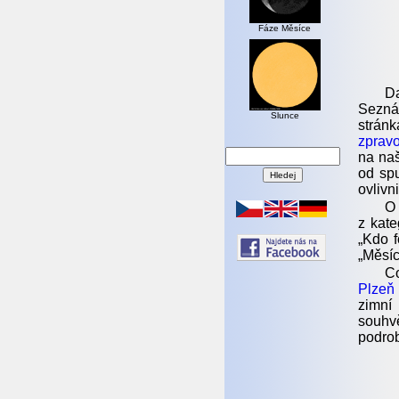
Fáze Měsíce
Da
Seznám
Slunce
strán
zprav
na na
od spu
ovlivn
O
z kate
„Kdo f
„Měsíc
Co
Plzeň
zimní
souhv
podrob