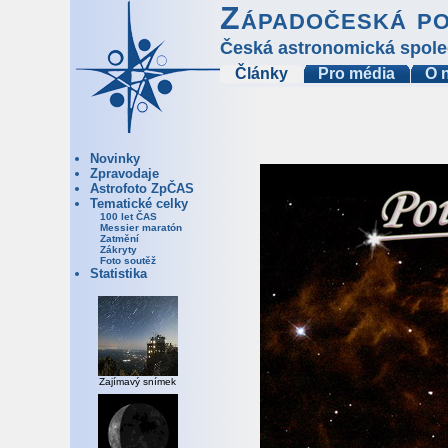
Západočeská p
Česká astronomická spole
Články
Pro média
O 
Novinky
Zpravodaje
Astrofoto ZpČAS
Tematické celky
100 let ČAS
Messier maratón
Zatmění
Zákryty
Foto soutěž
Statistika
Zajímavý snímek