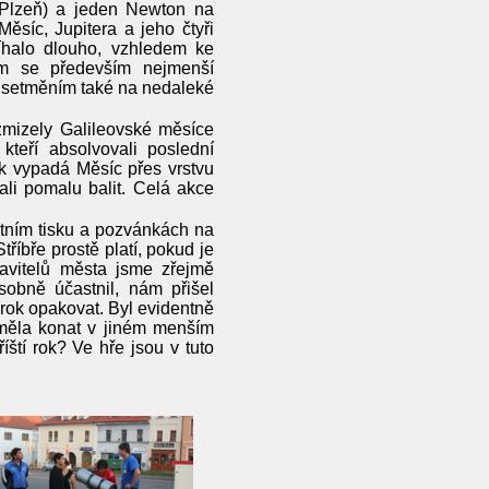
 Plzeň) a jeden Newton na
ěsíc, Jupitera a jeho čtyři
íhalo dlouho, vzhledem ke
ým se především nejmenší
ed setměním také na nedaleké
 zmizely Galileovské měsíce
kteří absolvovali poslední
ak vypadá Měsíc přes vrstvu
li pomalu balit. Celá akce
stním tisku a pozvánkách na
tříbře prostě platí, pokud je
avitelů města jsme zřejmě
sobně účastnil, nám přišel
 rok opakovat. Byl evidentně
 měla konat v jiném menším
íští rok? Ve hře jsou v tuto