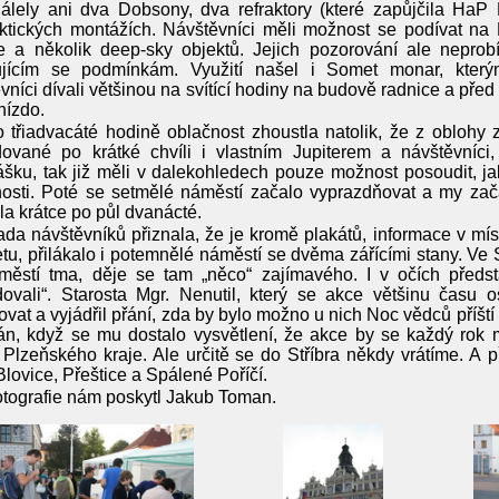
álely ani dva Dobsony, dva refraktory (které zapůjčila HaP
ktických montážích. Návštěvníci měli možnost se podívat na M
e a několik deep-sky objektů. Jejich pozorování ale neprob
ujícím se podmínkám. Využití našel i Somet monar, kter
vníci dívali většinou na svítící hodiny na budově radnice a př
nízdo.
 třiadvacáté hodině oblačnost zhoustla natolik, že z oblohy
ované po krátké chvíli i vlastním Jupiterem a návštěvníci, 
šku, tak již měli v dalekohledech pouze možnost posoudit, j
osti. Poté se setmělé náměstí začalo vyprazdňovat a my zača
la krátce po půl dvanácté.
da návštěvníků přiznala, že je kromě plakátů, informace v mí
etu, přilákalo i potemnělé náměstí se dvěma zářícími stany. Ve S
městí tma, děje se tam „něco“ zajímavého. I v očích předst
ovali“. Starosta Mgr. Nenutil, který se akce většinu času o
vat a vyjádřil přání, zda by bylo možno u nich Noc vědců příští
án, když se mu dostalo vysvětlení, že akce by se každý rok
Plzeňského kraje. Ale určitě se do Stříbra někdy vrátíme. A př
 Blovice, Přeštice a Spálené Poříčí.
tografie nám poskytl Jakub Toman.