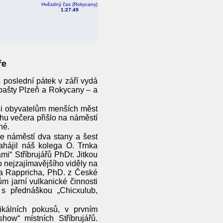
Hvězdný čas (Rokycany)
1:27:50
ře
s poslední pátek v září vydá
 bašty Plzeň a Rokycany – a
u i obyvatelům menších měst
hu večera přišlo na náměstí
né.
še náměstí dva stany a šest
ahájil náš kolega O. Trnka
i“ Stříbrujářů PhDr. Jitkou
 nejzajímavějšího viděly na
a Rappricha, PhD. z České
 jarní vulkanické činnosti
s přednáškou „Chicxulub,
kálních pokusů, v prvním
w“ místních Stříbrujářů.