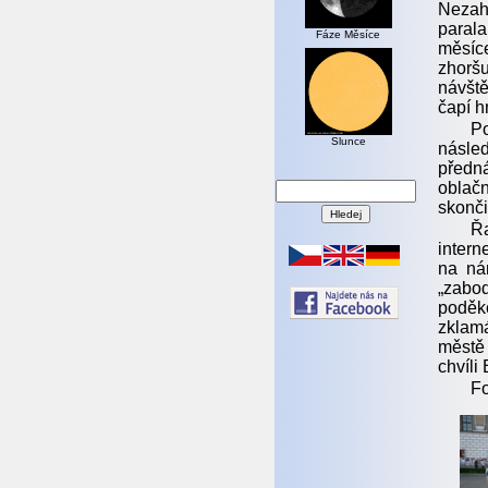
Nezah
parala
Fáze Měsíce
měsíc
zhorš
návště
čapí h
Po
Slunce
násled
předná
oblačn
skonči
Řa
intern
na ná
„zabod
poděko
zklam
městě 
chvíli
Fo