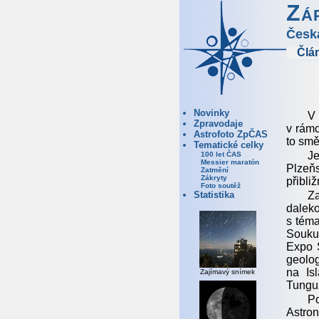
Zá
Česk
Člá
Novinky
V 
Zpravodaje
v rámc
Astrofoto ZpČAS
to smě
Tematické celky
Je
100 let ČAS
Messier maratón
Plzeňs
Zatmění
Zákryty
přibli
Foto soutěž
Za
Statistika
dalek
s téma
Soukup
Expo 
geolog
na Is
Zajímavý snímek
Tunguz
P
Astro