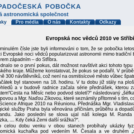
padočeská pobočka
á astronomická společnost
nky
Pro média
O nás
Kontakty
Odkazy
Evropská noc vědců 2010 ve Stříb
minulém čísle jste byli informováni o tom, že se pobočka leto
i Evropské noci vědců popularizovat astronomii mimo tradiční
rem západním – do Stříbra.
dnalo se o první pokus, dát možnost navštívit akci tohoto typ
kého kraje. Můžeme konstatovat, že pokus se podařil. V průbě
žně 300 návštěvníků, což není na osmitisícové město vůbec špat
čátek byl stanoven na 18. hodinu. V tu dobu již stály na plo
ohledů a v budově radnice začala série přednášek, kterou z
tem“Cesta na Měsíc nebo podvod století?“ následovaný „šéfkam
ovou a Mgr. Naďou Zíkovou, které seznámily přítomné s tím, co
Science Afrique 2010 na Réunionu. Přednáška Mgr. Vladislav
ické služby Praha byla věnována příčinám, průběhu a dopadům
landu. Jako poslední se slova ujal náš kolega M. Randa 
ka, .... Kdy čeká Zemi další srážka?“.
o celou dobu venku v obou stanech probíhaly ukázky fyzi
nomická kuchařka pod vedením M. Česala a ve druhém „sho