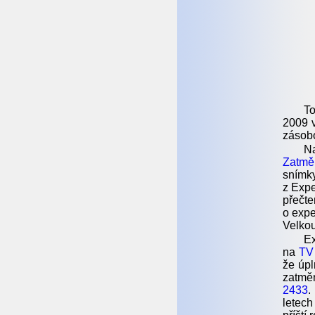
To
2009 v
zásobo
Na
Zatmě
snímk
z Expe
přečt
o expe
Velkou
Ex
na
TV
že úpl
zatmě
2433
.
letec