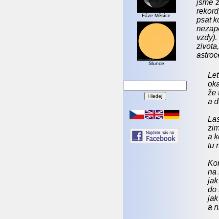
jsme z
rekord
Fáze Měsíce
psat k
nezapo
vzdy).
zivota
astroc
Slunce
Let
oka
že 
a d
Las
zim
a k
tu 
Kor
na 
jak
do 
jak
a n