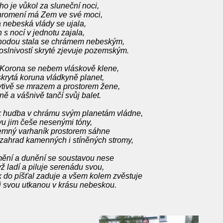
ho je vůkol za sluneční noci,
hromení má Zem ve své moci,
a nebeská vlády se ujala,
 s nocí v jednotu zajala,
hodou stala se chrámem nebeským,
oslnivostí skryté zjevuje pozemským.
 Korona se nebem vláskově klene,
skrytá koruna vládkyně planet,
ytivě se mrazem a prostorem žene,
ně a vášnivě tančí svůj balet.
k hudba v chrámu svým planetám vládne,
vu jim češe nesenými tóny,
emný varhaník prostorem sáhne
zahrad kamenných i stíněných stromy,
ění a dunění se soustavou nese
ž ladí a piluje serenádu svou,
 do píšťal zaduje a všem kolem zvěstuje
i svou utkanou v krásu nebeskou.