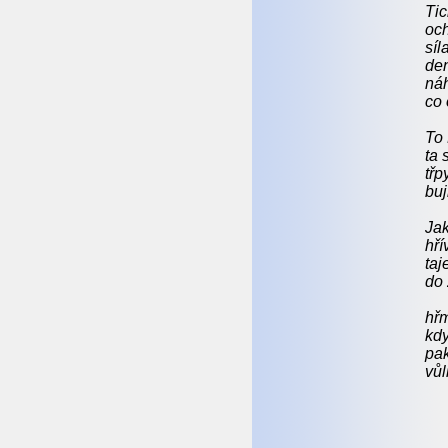
Tic
oc
síl
den
ná
co 
To
ta 
třp
buj
Ja
hří
taj
do 
hřm
kdy
pak
vůl