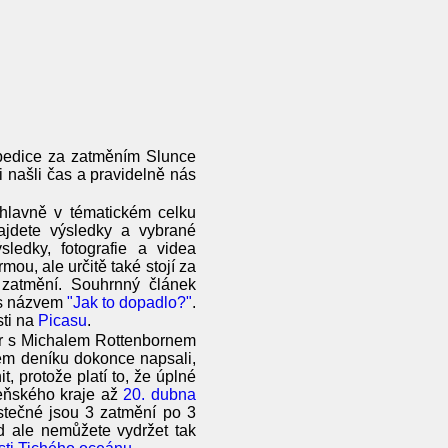
xpedice za zatměním Slunce
 našli čas a pravidelně nás
 hlavně v tématickém celku
jdete výsledky a vybrané
ledky, fotografie a videa
mou, ale určitě také stojí za
atmění. Souhrnný článek
 s názvem
"Jak to dopadlo?"
.
sti na
Picasu
.
vor s Michalem Rottenbornem
m deníku dokonce napsali,
, protože platí to, že úplné
eňského kraje až
20. dubna
stečné jsou 3 zatmění po 3
d ale nemůžete vydržet tak