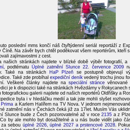
uto poslední mms končí náš čtyřtýdenní seriál reportáží z E
 Číně. Na závěr bych chtěl poděkovat všem reportérům, kteří si
vali zajímavostmi z cest.
 našich stránkách najdete v blízké době výběr fotografií, a
ní
, podtématu
Úplné zatmění Slunce 22. července 2009
na
y. Také na stránkách
HaP Plzeň
se postupně objevují výs
dice. Také zde probíhal
expediční deník
vedený trochu jinou for
ení. Veškeré články najdete na
speciální stránce
věnované z
dici je k dispozici také na stránkách Hvězdárny v Rokycanech
 fotografickou galerii najdete od našich reportérů Oldřišky a Ro
pedice byla i v hledáčku medií a tak jste mohli slyšet rozho
 Prima
a Karlem Halířem na TV Nova. V jednom nejmenované
né zatmění nás v Čechách čeká již za 17let. Musím Vás uklidnit
ní Slunce bude z Čech pozorovatelné až v roce
2135
a z Plz
 Co by ale mohlo byt dosažitelné a u nás bude vidět jako čá
h za sebou
úplné 2026, úplné 2027 a prstencové 2028
. Poku