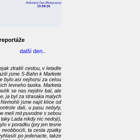
Hvězdný čas (Rokycany)
15:58:27
 reportáže
další den..
k ztratili cestou, v letadle
azili jsme S-Bahn k Markete
e bylo asi nejhorsi za celou
jich levneho taxika. Marketa
avlik se nas nejdriv bal, ale
ce, ja byl za strasaka malych
 Nemohli jsme najit klice od
ontrole dali, u pasu nebyly,
me meli mit puvodne s sebou
 taky Lada nikdy nic nedoji),
bylo v poradku (pry jen tesne
 neobbocili, ta cesta zpatky
yhlasili po jedenacte, takze