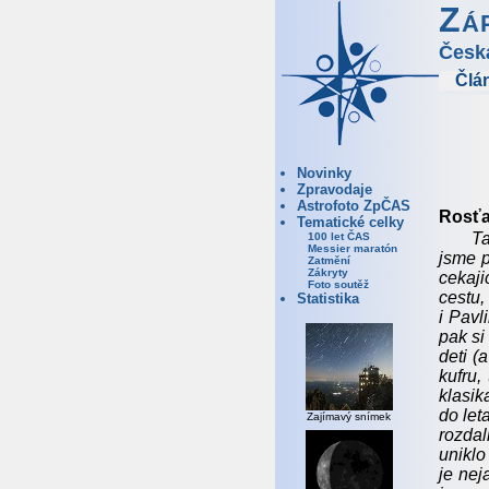
Zá
Česk
Člá
Novinky
Zpravodaje
Astrofoto ZpČAS
Rosťa
Tematické celky
Ta
100 let ČAS
Messier maratón
jsme p
Zatmění
Zákryty
cekaji
Foto soutěž
cestu,
Statistika
i Pavl
pak si
deti (
kufru,
klasik
do let
Zajímavý snímek
rozdal
uniklo
je nej