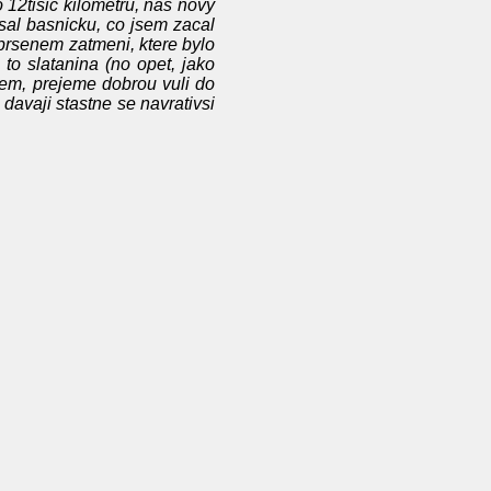
o 12tisic kilometru, nas novy
sal basnicku, co jsem zacal
prsenem zatmeni, ktere bylo
to slatanina (no opet, jako
 sem, prejeme dobrou vuli do
davaji stastne se navrativsi