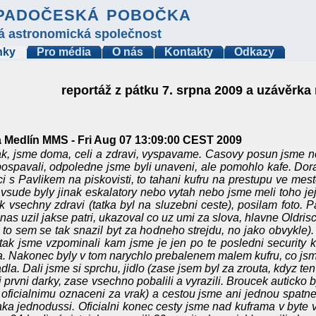
padočeská pobočka
á astronomická společnost
nky
Pro média
O nás
Kontakty
Odkazy
reportáž z pátku 7. srpna 2009 a uzávěrka
 Medlín MMS - Fri Aug 07 13:09:00 CEST 2009
k, jsme doma, celi a zdravi, vyspavame. Casovy posun jsme neja
ospavali, odpoledne jsme byli unaveni, ale pomohlo kafe. Dor
ci s Pavlikem na piskovisti, to tahani kufru na prestupu ve mest
 vsude byly jinak eskalatory nebo vytah nebo jsme meli toho je
ik vsechny zdravi (tatka byl na sluzebni ceste), posilam foto. P
 nas uzil jakse patri, ukazoval co uz umi za slova, hlavne Oldris
a to sem se tak snazil byt za hodneho strejdu, no jako obvykle).
 tak jsme vzpominali kam jsme je jen po te posledni security k
a. Nakonec byly v tom narychlo prebalenem malem kufru, co js
adla. Dali jsme si sprchu, jidlo (zase jsem byl za zrouta, kdyz ten
i prvni darky, zase vsechno pobalili a vyrazili. Broucek auticko 
 oficialnimu oznaceni za vrak) a cestou jsme ani jednou spatne
aka jednodussi. Oficialni konec cesty jsme nad kuframa v byte v