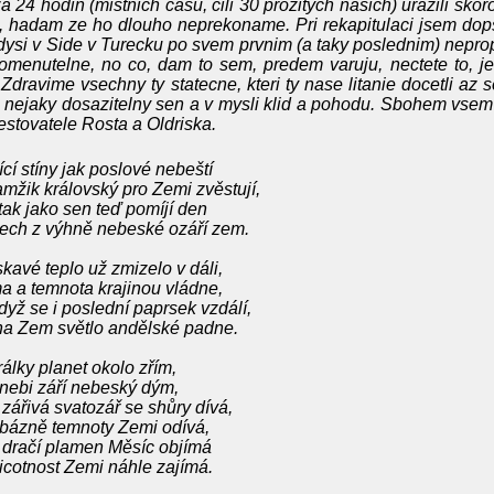
a 24 hodin (mistnich casu, cili 30 prozitych nasich) urazili skor
, hadam ze ho dlouho neprekoname. Pri rekapitulaci jsem dop
dysi v Side v Turecku po svem prvnim (a taky poslednim) nepro
menutelne, no co, dam to sem, predem varuju, nectete to, je 
 Zdravime vsechny ty statecne, kteri ty nase litanie docetli az
, nejaky dosazitelny sen a v mysli klid a pohodu. Sbohem vsem 
estovatele Rosta a Oldriska.
ící stíny jak poslové nebeští
mžik královský pro Zemi zvěstují,
tak jako sen teď pomíjí den
ech z výhně nebeské ozáří zem.
kavé teplo už zmizelo v dáli,
a a temnota krajinou vládne,
dyž se i poslední paprsek vzdálí,
na Zem světlo andělské padne.
álky planet okolo zřím,
nebi září nebeský dým,
 zářivá svatozář se shůry dívá,
bázně temnoty Zemi odívá,
 dračí plamen Měsíc objímá
icotnost Zemi náhle zajímá.