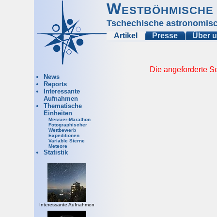
Westböhmische 
Tschechische astronomisc
Artikel
Presse
Über 
Die angeforderte Se
News
Reports
Interessante
Aufnahmen
Thematische
Einheiten
Messier-Marathon
Fotographischer
Wettbewerb
Expeditionen
Variable Sterne
Meteore
Statistik
Interessante Aufnahmen