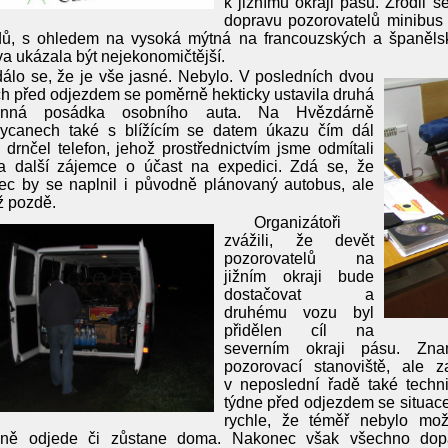
k jižnímu okraji pásu. Zrodil s
dopravu pozorovatelů minibus 
dů, s ohledem na vysoká mýtná na francouzských a španělský
a ukázala být nejekonomičtější.
álo se, že je vše jasné. Nebylo. V posledních dvou
h před odjezdem se poměrně hekticky ustavila druhá
lenná posádka osobního auta. Na Hvězdárně
ycanech také s blížícím se datem úkazu čím dál
i drnčel telefon, jehož prostřednictvím jsme odmítali
 a další zájemce o účast na expedici. Zdá se, že
ec by se naplnil i původně plánovaný autobus, ale
iž pozdě.
Organizátoři
zvážili, že devět
pozorovatelů na
jižním okraji bude
dostačovat a
druhému vozu byl
přidělen cíl na
severním okraji pásu. Zna
pozorovací stanoviště, ale za
v neposlední řadě také techn
týdne před odjezdem se situace
rychle, že téměř nebylo mož
čně odjede či zůstane doma. Nakonec však všechno dop