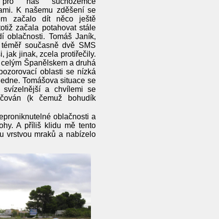
 pro nás suchozemce
nami. K našemu zděšení se
m začalo dít něco ještě
otiž začala potahovat stále
dí oblačnosti. Tomáš Janík,
al téměř současně dvě SMS
 jak jinak, zcela protiřečily.
d celým Španělskem a druhá
pozorovací oblasti se nízká
oledne. Tomášova situace se
 svízelnější a chvílemi se
nčován (k čemuž bohudík
proniknutelné oblačnosti a
hy. A příliš klidu mě tento
ou vrstvou mraků a nabízelo