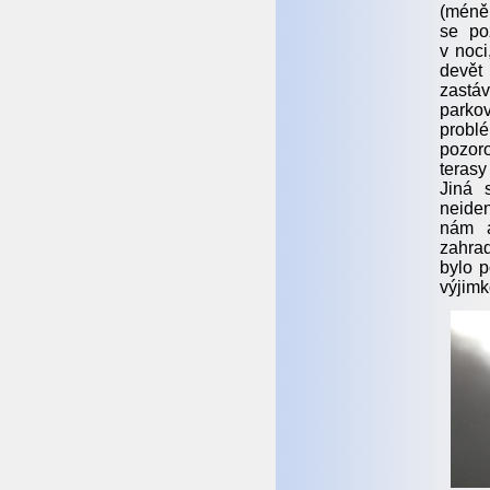
(méně 
se po
v noci
devět
zastá
parkov
probl
pozoro
terasy
Jiná 
neiden
nám a
zahrad
bylo p
výjimk