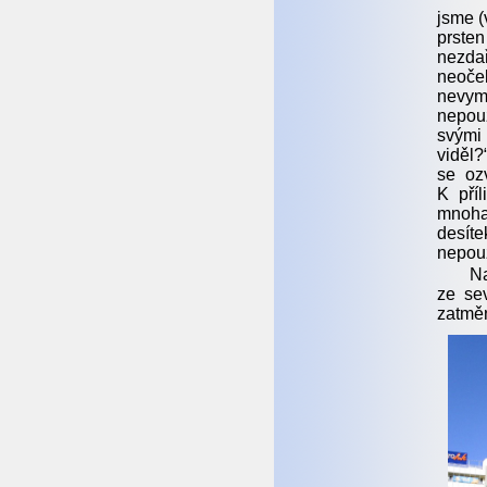
jsme (
prsten
nezda
neoček
nevym
nepouž
svými
viděl?
se ozv
K pří
mnoha
desít
nepou
Na
ze sev
zatmě