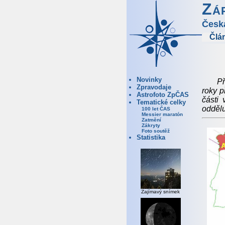
Zá
Česk
Člá
Novinky
Př
Zpravodaje
roky 
Astrofoto ZpČAS
části 
Tematické celky
oddělu
100 let ČAS
Messier maratón
Zatmění
Zákryty
Foto soutěž
Statistika
Zajímavý snímek