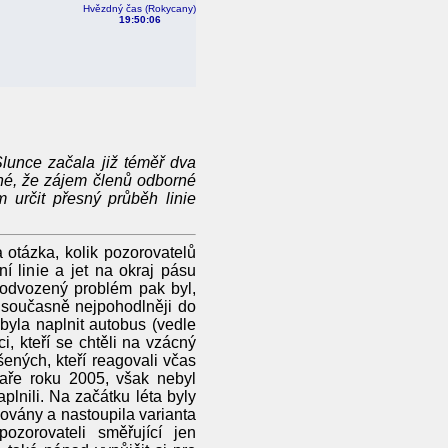
Hvězdný čas (Rokycany)
19:50:07
unce začala již téměř dva
né, že zájem členů odborné
 určit přesný průběh linie
otázka, kolik pozorovatelů
í linie a jet na okraj pásu
 odvozený problém pak byl,
 a současně nejpohodlněji do
yla naplnit autobus (vedle
i, kteří se chtěli na vzácný
šených, kteří reagovali včas
jaře roku 2005, však nebyl
lnili. Na začátku léta byly
ovány a nastoupila varianta
zorovateli směřující jen