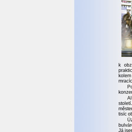
k obz
prakt
kolem
mracíc
Po
konzer
Al
stolet
měste
tisíc 
Úz
bulvár
Já jse