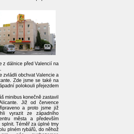
 z dálnice před Valencií na
.
 zvládli obchvat Valencie a
cante. Zde jsme se také na
 západní polokouli přejezdem
áš minibus konečně zastavil
licante. Již od července
řipraveno a proto jsme již
li vyrazit ze západního
entru města a především
c splnit. Téměř za úplné tmy
molu plném rybářů, do něhož