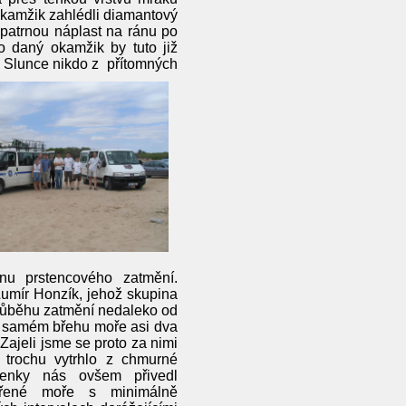
 okamžik zahlédli diamantový
epatrnou náplast na ránu po
o daný okamžik by tuto již
é Slunce nikdo z přítomných
nu prstencového zatmění.
 Lumír Honzík, jehož skupina
průběhu zatmění nedaleko od
na samém břehu moře asi dva
Zajeli jsme se proto za nimi
 trochu vytrhlo z chmurné
lenky nás ovšem přivedl
vřené moře s minimálně