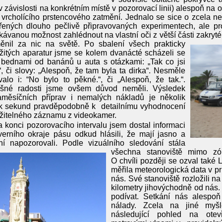
v závislosti na konkrétním místě v pozorovací linii) alespoň na
 vrcholícího prstencového zatmění. Jednalo se sice o zcela n
řených dlouho pečlivě připravovaných experimentech, ale pr
ávanou možnost zahlédnout na vlastní oči z větší části zakryt
ěnil za nic na světě.
Po sbalení všech prakticky
itých aparatur jsme se kolem dvanácté scházeli se
 bednami od banánů u auta s otázkami: „Tak co jsi
“, či slovy: „Alespoň, že tam byla ta dirka“. Nesměle
alo i: “No bylo to pěkné.“, či „Alespoň, že tak.“.
lišné radosti jsme ovšem důvod neměli. Výsledek
měsíčních příprav i nemalých nákladů je několik
ek sekund pravděpodobně k detailnímu vyhodnocení
žitelného záznamu z videokamer.
 konci pozorovacího intervalu jsem dostal informaci
erního okraje pásu odkud hlásili, že mají jasno a
ní napozorovali. Podle vizuálního sledování stála
všechna stanoviště mimo zó
O chvíli později se ozval také
měřila meteorologická data v 
nás. Své stanoviště rozložili 
kilometry jihovýchodně od nás. 
podívat. Setkání nás alespoň
nálady. Zcela na jiné myš
následující pohled na ote