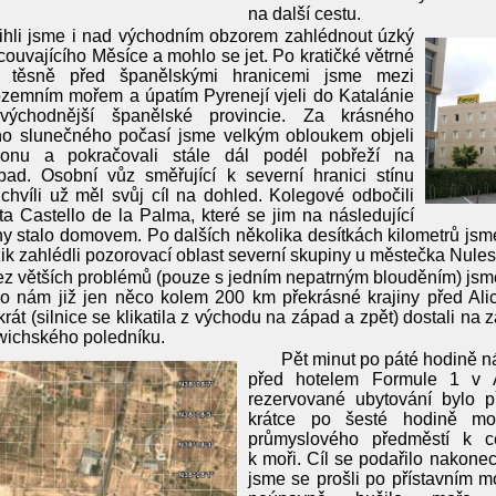
na další cestu.
ihli jsme i nad východním obzorem zahlédnout úzký
couvajícího Měsíce a mohlo se jet. Po kratičké větrné
 těsně před španělskými hranicemi jsme mezi
zemním mořem a úpatím Pyrenejí vjeli do Katalánie
východnější španělské provincie. Za krásného
ho slunečného počasí jsme velkým obloukem objeli
lonu a pokračovali stále dál podél pobřeží na
pad. Osobní vůz směřující k severní hranici stínu
 chvíli už měl svůj cíl na dohled. Kolegové odbočili
a Castello de la Palma, které se jim na následující
y stalo domovem. Po dalších několika desítkách kilometrů jsme
k zahlédli pozorovací oblast severní skupiny u městečka Nules
z větších problémů (pouze s jedním nepatrným blouděním) jsme
o nám již jen něco kolem 200 km překrásné krajiny před Ali
krát (silnice se klikatila z východu na západ a zpět) dostali na
wichského poledníku.
Pět minut po páté hodině n
před hotelem Formule 1 v A
rezervované ubytování bylo p
krátce po šesté hodině moh
průmyslového předměstí k c
k moři. Cíl se podařilo nakone
jsme se prošli po přístavním 