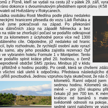
omů z Plzně, kteří se vydali na cestu již v pátek 29. září, vyr
ráno dokonce s dvouminutovým předstihem oproti plánu (4:58
vateli od Hvězdárny v Rokycanech.
ádka osobáku Rosti Medlína podle plánu nedaleko
meckými hranicemi přesedla do vozu Ládi Řeháka a
čně jsme pokračovali na západ. Po překonání
ika dálničních zácp na západě Německa a bez
 na stále se zhoršující počasí se podařilo odkrajovat
etr za kilometrem z úctyhodné porce více než 1300
dáleného cíle. Odpoledne, již nedaleko od hranic
cií, bylo rozhodnuto, že rychlejší osobní auto vyrazí
u samo, aby jeho posádka zajistila rezervaci čtyř
 ve vybraném hotelu Formule 1 v Montpelier. Tento
e podařilo splnit krátce před 20. hodinou, o čemž
eprodleně obdržel SMS zprávu. Minibus již v klidu
l přibližně o hodinu později. Po cestě, která se chvílemi zdá
 všichni rádi ulehli k odpočinku. Představa následujícího d
 příliš povzbudivá. Jedinou vzpruhou byla skutečnost, že nás č
kilometrů.
Ranní odjezd jsem 
sedmou hodinu. Kilometrů sku
méně – pro jižní skupinu při
čekalo již jen 700 km. K mé
krabice od banánů s mater
svědomitě odnosili na pokoje,
sedmé ranní naloženy ve voze