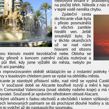
metrovými vlnami v pravidelný
na písčitý břeh. Několik z nás
v teplé vodě neměla chybu.
Zpáteční cesta
do Alicante však byla
i přesto posmutnělá
a všichni zamlkle
hleděli ven. Ještě
smutnější bylo, že
v těchto okamžicích
už se nad námi
hlavami od obzoru
oru klenulo modré bezoblačné nebe. Obloha se
icky přesně s koncem zatmění začala rozkrývat a
 půl třetí, kdy jsme vjížděli do města, nebylo po
h ani památky.
 improvizovaném obědě skládajícím se z instantní polévky 
vy s toastovým chlebem jsem se vydal na obhlídku města.
icante je starobylé přístavní sídlo, nad nímž se vypíná Cast
í. V současné době se Alicante bouřlivě rozvíjí a mění k le
m Comunidad Valenciana (snad obdoby našeho kraje) a má 
obyvatel. Současně je správním střediskem oblasti Alacant.
kými uličkami s řadou obchodů a obchůdků i kolem výškovýc
ech lemovaných palmami se dá procházet dlouhé hodiny a stá
m to vydržel až do nastupujícího soumraku.