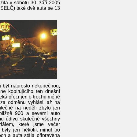
azila v sobotu 30. září 2005
 SELČ) také dvě auta se 13
la být naprosto nekonečnou,
ne kopírujícího ten dnešní
eká přeci jen o trochu méně
za odměnu vyhlásil až na
tečně na neděli zbylo jen
bližně 900 a severní auto
mu údivu skutečně všechny
iálem, které jsme večer
 byly jen několik minut po
ch a auta stála připravena