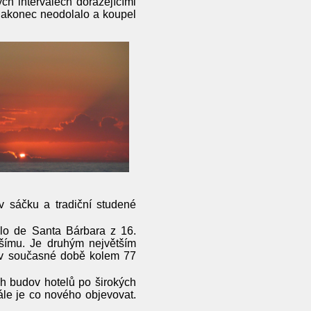
ch intervalech dorážejícími
 nakonec neodolalo a koupel
v sáčku a tradiční studené
illo de Santa Bárbara z 16.
pšímu. Je druhým největším
v současné době kolem 77
h budov hotelů po širokých
le je co nového objevovat.