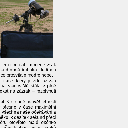
ojeni čím dál tím méně však
la drobná trhlinka. Jedinou
nce prosvítalo modré nebe.
 čase, který je zde užíván
na stanoviště stála v plné
ekat na zázrak – rozplynutí
al. K drobné neuvěřitelnosti
ř přesně v čase maximální
a všechna naše očekávání a
několik desítek sekund přeci
ěru otevřelo malé okénko
a přes tenkou vrstvu mraků