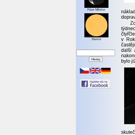
Fáze Měsíce
nákla
doprav
Zd
týdnec
čtyřč
v Rok
Slunce
častěj
další
nakon
bylo j
skute