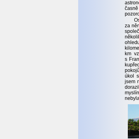
astron
časně 
pozoro
Os
za ně
spole
někol
ohledu
kilom
km vz
s Fran
kupřed
pokojů
úkol s
jsem n
dorazi
myslím
nebyla