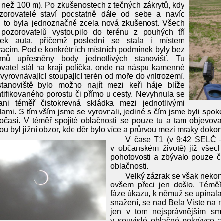
než 100 m). Po zkušenostech z tečných zákrytů, kdy
zorovatelé staví podstatně dále od sebe a navíc
, to byla jednoznačně zcela nová zkušenost. Všech
 pozorovatelů vystoupilo do terénu z pouhých tří
vek auta, přičemž poslední se stala i místem
acím. Podle konkrétních místních podmínek byly bez
émů upřesněny body jednotlivých stanovišť. Tu
vatel stál na kraji políčka, onde na náspu kamenné
 vyrovnávající stoupající terén od moře do vnitrozemí.
stanoviště bylo možno najít mezi keři háje blíže
tifikovaného porostu či přímo u cesty. Nevyhnula se
ni téměř čistokrevná skládka mezi jednotlivými
ami. S tím vším jsme se vyrovnali, jediné s čím jsme byli spok
očasí. V téměř spojité oblačnosti se pouze tu a tam objevova
ou byl jižní obzor, kde děr bylo více a průrvou mezi mraky doko
V čase T1 (v 9:42 SELČ –
v občanském životě) již všech
pohotovosti a zbývalo pouze č
oblačnosti.
Velký zázrak se však nekon
ovšem přeci jen došlo. Témě
fáze úkazu, k němuž se upínal
snažení, se nad Bela Viste na 
jen v tom nejsprávnějším sm
v souvislé oblačné pokrývce 