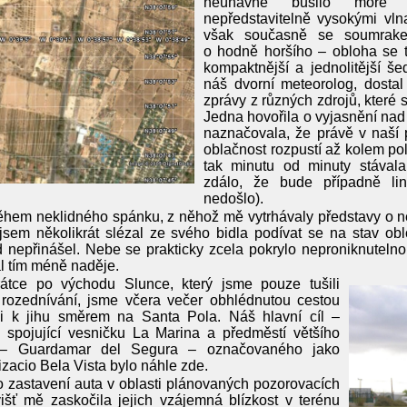
neúnavně bušilo moře
nepředstavitelně vysokými vl
však současně se soumrake
o hodně horšího – obloha se t
kompaktnější a jednolitější še
náš dvorní meteorolog, dost
zprávy z různých zdrojů, které si,
Jedna hovořila o vyjasnění na
naznačovala, že právě v naší 
oblačnost rozpustí až kolem p
tak minutu od minuty stávala
zdálo, že bude případně li
nedošlo).
hem neklidného spánku, z něhož mě vytrhávaly představy o ne
 jsem několikrát slézal ze svého bidla podívat se na stav oblo
 nepřinášel. Nebe se prakticky zcela pokrylo neproniknuteln
l tím méně naděje.
átce po východu Slunce, který jsme pouze tušili
 rozednívání, jsme včera večer obhlédnutou cestou
ili k jihu směrem na Santa Pola. Náš hlavní cíl –
e spojující vesničku La Marina a předměstí většího
 – Guardamar del Segura – označovaného jako
zacio Bela Vista bylo náhle zde.
 zastavení auta v oblasti plánovaných pozorovacích
išť mě zaskočila jejich vzájemná blízkost v terénu