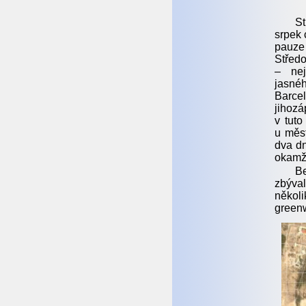
St
srpek 
pauze
Středo
– nej
jasné
Barce
jihozá
v tuto
u měst
dva dn
okamži
Be
zbýval
několi
green