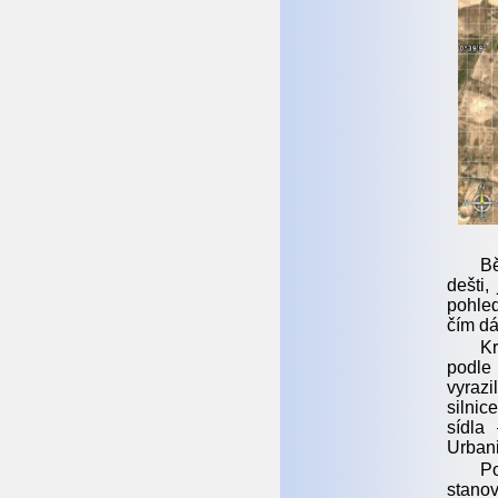
Bě
dešti,
pohled
čím dá
Kr
podle
vyraz
silnic
sídla
Urbani
Po
stanov