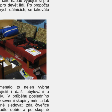
e také nápad vypůjčit si pro
pro devět lidí. Po propočtu
ch dálnicích, se takováto
menalo to nejen vybrat
jistit i další ubytování a
iku. V průběhu posledního
 severní skupiny měnila tak
né sledovat, zda čtveřice
adlo dobře a po skupině