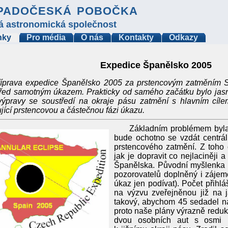
padočeská pobočka
á astronomická společnost
nky
Pro média
O nás
Kontakty
Odkazy
Expedice Španělsko 2005
íprava expedice Španělsko 2005 za prstencovým zatměním Sl
před samotným úkazem. Prakticky od samého začátku bylo jas
výpravy se soustředí na okraje pásu zatmění s hlavním cílem
jící prstencovou a částečnou fázi úkazu.
Základním problémem byla 
bude ochotno se vzdát centráln
prstencového zatmění. Z toho
jak je dopravit co nejlaciněji
Španělska. Původní myšlenka b
pozorovatelů doplněný i zájemc
úkaz jen podívat). Počet přihlá
na výzvu zveřejněnou již na 
takový, abychom 45 sedadel nap
proto naše plány výrazně reduk
dvou osobních aut s osmi po