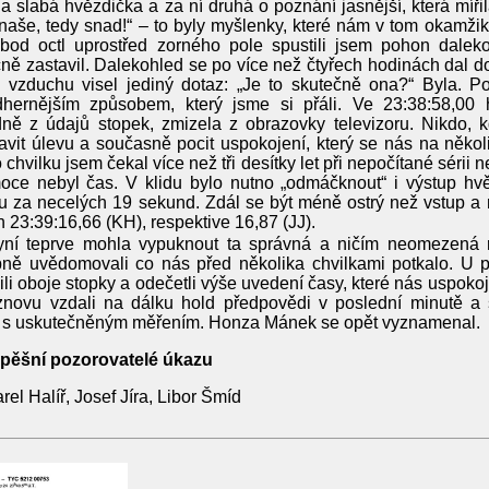
la slabá hvězdička a za ní druhá o poznání jasnější, která míři
 naše, tedy snad!“ – to byly myšlenky, které nám v tom okamži
 bod octl uprostřed zorného pole spustili jsem pohon dale
ně zastavil. Dalekohled se po více než čtyřech hodinách dal do
 vzduchu visel jediný dotaz: „Je to skutečně ona?“ Byla. Po
hernějším způsobem, který jsme si přáli. Ve 23:38:58,00 hv
ně z údajů stopek, zmizela z obrazovky televizoru. Nikdo, k
avit úlevu a současně pocit uspokojení, který se nás na něko
o chvilku jsem čekal více než tři desítky let při nepočítané séri
oce nebyl čas. V klidu bylo nutno „odmáčknout“ i výstup hv
 za necelých 19 sekund. Zdál se být méně ostrý než vstup a 
 23:39:16,66 (KH), respektive 16,87 (JJ).
ní teprve mohla vypuknout ta správná a ničím neomezená r
pně uvědomovali co nás před několika chvilkami potkalo. U 
ili oboje stopky a odečetli výše uvedení časy, které nás uspokoj
novu vzdali na dálku hold předpovědi v poslední minutě a s
 s uskutečněným měřením. Honza Mánek se opět vyznamenal.
pěšní pozorovatelé úkazu
rel Halíř, Josef Jíra, Libor Šmíd