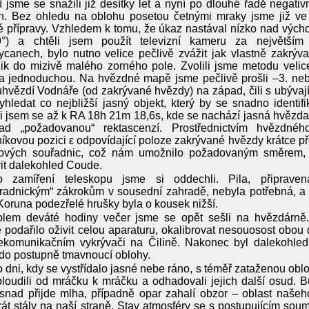
 jsme se snažili již desítky let a nyní po dlouhé řadě negativ
. Bez ohledu na oblohu posetou četnými mraky jsme již ve st
é přípravy. Vzhledem k tomu, že úkaz nastával nízko nad výc
9°) a chtěli jsem použít televizní kameru za největší
canech, bylo nutno velice pečlivě zvážit jak vlastně zakrýv
ik do mizivě malého zorného pole. Zvolili jsme metodu veli
u a jednoduchou. Na hvězdné mapě jsme pečlivě prošli –3. n
hvězdí Vodnáře (od zakrývané hvězdy) na západ, čili s ubývají
yhledat co nejbližší jasný objekt, který by se snadno identifi
i jsem se až k RA 18h 21m 18,6s, kde se nachází jasná hvězda
ad „požadovanou“ rektascenzí. Prostřednictvím hvězdnéh
íkovou pozici ε odpovídající poloze zakrývané hvězdy krátce p
kových souřadnic, což nám umožnilo požadovaným směrem, 
it dalekohled Coude.
o zamíření teleskopu jsme si oddechli. Pila, připrave
radnickým“ zákrokům v sousední zahradě, nebyla potřebná, a m
 Koruna podezřelé hrušky byla o kousek nižší.
lem deváté hodiny večer jsme se opět sešli na hvězdárně.
 podařilo oživit celou aparaturu, okalibrovat nesouosost obo
lekomunikačním vykrývači na Čilině. Nakonec byl dalekohled
do postupně tmavnoucí oblohy.
 dni, kdy se vystřídalo jasné nebe ráno, s téměř zataženou ob
bloudili od mráčku k mráčku a odhadovali jejich další osud. B
nad přijde mlha, případně opar zahalí obzor – oblast našeho
rát stály na naší straně. Stav atmosféry se s postupujícím sou