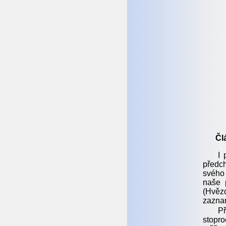
Čl
I 
předc
svého 
naše 
(Hvězd
zazna
Př
stopr