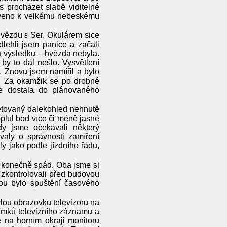
 procházet slabě viditelné
raveno k velkému nebeskému
vězdu ε Ser. Okulárem sice
dlehli jsem panice a začali
u výsledku – hvězda nebyla.
 by to dál nešlo. Vysvětlení
. Znovu jsem namířil a bylo
a. Za okamžik se po drobné
 se dostala do plánovaného
retovaný dalekohled nehnutě
plul bod více či méně jasné
dy jsme očekávali některý
valy o správnosti zamíření
y jako podle jízdního řádu,
y konečně spád. Oba jsme si
d zkontrolovali před budovou
hou bylo spuštění časového
vlou obrazovku televizoru na
nímků televizního záznamu a
 na horním okraji monitoru