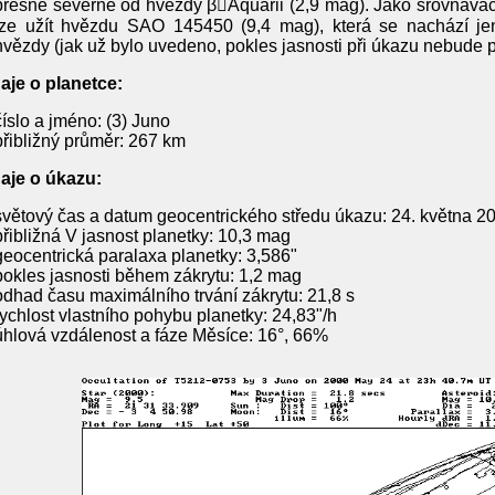
přesně severně od hvězdy βAquarii (2,9 mag). Jako srovnávac
lze užít hvězdu SAO 145450 (9,4 mag), která se nachází 
hvězdy (jak už bylo uvedeno, pokles jasnosti při úkazu nebude př
aje o planetce:
číslo a jméno: (3) Juno
přibližný průměr: 267 km
aje o úkazu:
světový čas a datum geocentrického středu úkazu: 24. května 
přibližná V jasnost planetky: 10,3 mag
geocentrická paralaxa planetky: 3,586"
pokles jasnosti během zákrytu: 1,2 mag
odhad času maximálního trvání zákrytu: 21,8 s
rychlost vlastního pohybu planetky: 24,83"/h
úhlová vzdálenost a fáze Měsíce: 16°, 66%