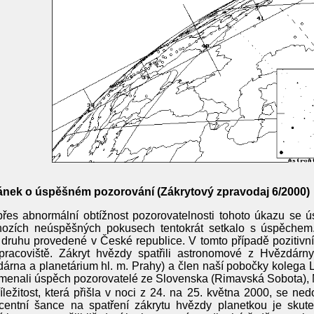
ánek o úspěšném pozorování (Zákrytový zpravodaj 6/2000)
přes abnormální obtížnost pozorovatelnosti tohoto úkazu se 
hozích neúspěšných pokusech tentokrát setkalo s úspěchem
druhu provedené v České republice. V tomto případě pozitivní 
pracoviště. Zákryt hvězdy spatřili astronomové z Hvězdárn
árna a planetárium hl. m. Prahy) a člen naší pobočky kolega L
menali úspěch pozorovatelé ze Slovenska (Rimavská Sobota)
íležitost, která přišla v noci z 24. na 25. května 2000, se ned
ocentní šance na spatření zákrytu hvězdy planetkou je skut