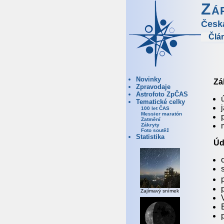
Zá
Česk
Člá
Novinky
Zá
Zpravodaje
Astrofoto ZpČAS
Tematické celky
100 let ČAS
Messier maratón
Zatmění
Zákryty
Foto soutěž
Statistika
Úd
Zajímavý snímek