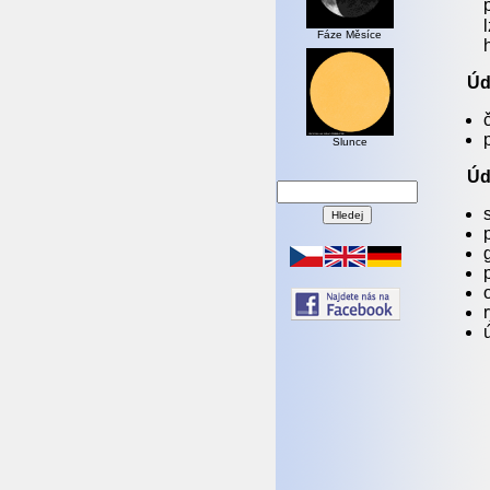
Fáze Měsíce
Úd
Slunce
Úd