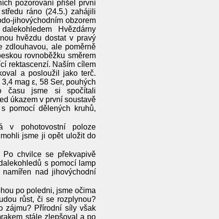
ních pozorování přišel první
ředu ráno (24.5.) zahájili
hodo-jihovýchodním obzorem
m dalekohledem Hvězdárny
anou hvězdu dostat v pravý
ce zdlouhavou, ale poměrně
ebeskou rovnoběžku směrem
cí rektascenzí. Naším cílem
koval a posloužil jako terč.
 3,4 mag ε, 58 Ser, pouhých
o času jsme si spočítali
řed úkazem v první soustavě
s pomocí dělených kruhů,
ná v pohotovostní poloze
ohli jsme ji opět uložit do
 Po chvilce se překvapivě
u dalekohledů s pomocí lamp
 namířen nad jihovýchodní
lohou po poledni, jsme očima
udou růst, či se rozplynou?
 zájmu? Přírodní síly však
mrakem stále zlepšoval a po