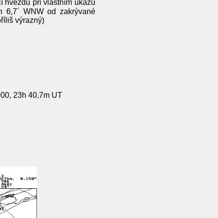
í hvězdu při vlastním úkazu
jen 6,7´ WNW od zakrývané
íliš výrazný)
2000, 23h 40,7m UT