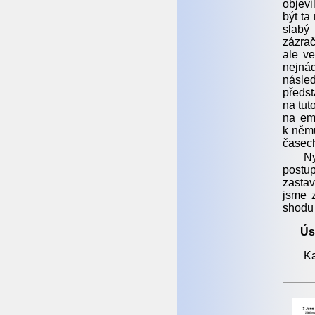
objevi
být ta
slabý
zázrač
ale ve
nejnád
násled
předst
na tut
na em
k němu
časech
Ny
postu
zastav
jsme z
shodu
Ús
Ka