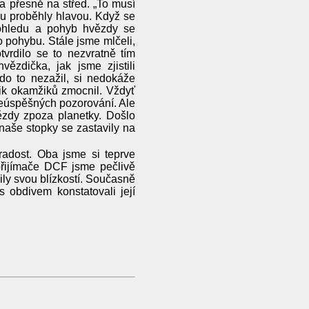
la přesně na střed. „To musí
ku proběhly hlavou. Když se
kohledu a pohyb hvězdy se
 pohybu. Stále jsme mlčeli,
tvrdilo se to nezvratně tím
ězdička, jak jsme zjistili
do to nezažil, si nedokáže
lik okamžiků zmocnil. Vždyť
i neúspěšných pozorování. Ale
ězdy zpoza planetky. Došlo
naše stopky se zastavily na
adost. Oba jsme si teprve
přijímače DCF jsme pečlivě
ily svou blízkostí. Současně
 obdivem konstatovali její