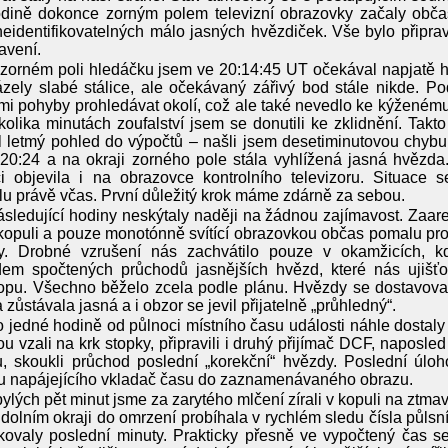
dině dokonce zorným polem televizní obrazovky začaly občas
eidentifikovatelných málo jasných hvězdiček. Vše bylo přip
avení.
zorném poli hledáčku jsem ve 20:14:45 UT očekával napjatě h
zely slabé stálice, ale očekávaný zářivý bod stále nikde. Po
i pohyby prohledávat okolí, což ale také nevedlo ke kýženém
olika minutách zoufalství jsem se donutili ke zklidnění. Takto
l letmý pohled do výpočtů – našli jsem desetiminutovou chybu
20:24 a na okraji zorného pole stála vyhlížená jasná hvězd
ci objevila i na obrazovce kontrolního televizoru. Situace
u právě včas. První důležitý krok máme zdárně za sebou.
sledující hodiny neskýtaly naději na žádnou zajímavost. Zaa
 kopuli a pouze monotónně svítící obrazovkou občas pomalu pro
y. Drobné vzrušení nás zachvátilo pouze v okamžicích, k
dem spočtených průchodů jasnějších hvězd, které nás ujišťo
opu. Všechno běželo zcela podle plánu. Hvězdy se dostavoval
 zůstávala jasná a i obzor se jevil přijatelně „průhledný“.
 jedné hodině od půlnoci místního času události náhle dostal
u vzali na krk stopky, připravili i druhý přijímač DCF, naposle
, skoukli průchod poslední „korekční“ hvězdy. Poslední úlo
u napájejícího vkladač času do zaznamenávaného obrazu.
ylých pět minut jsme za zarytého mlčení zírali v kopuli na ztma
 dolním okraji do omrzení probíhala v rychlém sledu čísla půls
ovaly poslední minuty. Prakticky přesně ve vypočtený čas se