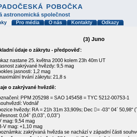
padočeská pobočka
á astronomická společnost
nky
Pro média
O nás
Kontakty
Odkazy
(3) Juno
kladní údaje o zákrytu - předpověď:
úkaz nastane 25. května 2000 kolem 23h 40m UT
jasnost zakrývané hvězdy: 9,5 mag
pokles jasnosti: 1,2 mag
maximální trvání zákrytu: 21,8 s
aje o zakrývané hvězdě:
označení: PPM 205298 = SAO 145458 = TYC 5212-00753-1
souhvězdí: Vodnář
pozice hvězdy: RA = 21h 31m 33,909s; Dec = -03° 04´ 50,98“ (
přesnost: 0,04" (0,03", 0,03")
V mag: 9,54 mag
B-V mag: +1,10 mag
poznámka: zakrývaná hvězda se nachází v západní části souhvě