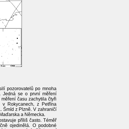
úsilí pozorovatelů po mnoha
. Jedná se o první měření
měření času zachytila čtyři
y v Rokycanech, z Petřína
. Šmíd z Plzně. V zahraničí
, Maďarska a Německa.
ostavuje příliš často. Téměř
ečně ojedinělá. O podobné