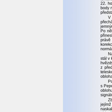
22. ho
body n
předst
V 
přechá
jemným
Po něk
přines
právě 
korek
normál
Ná
stál v
hvězd
z pře
telesk
obloha
Po
s Pepo
oblohu
signál
Zb
jejímž
naskak