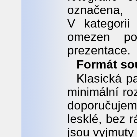
označena,
V kategori
omezen po
prezentace.
Formát so
Klasická pa
minimální ro
doporučuje
lesklé, bez 
jsou vyjmuty