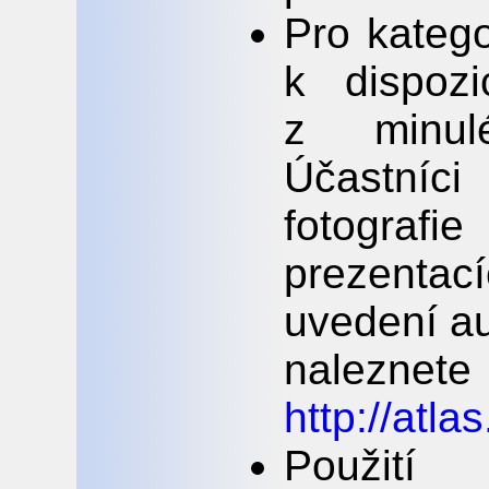
Pro katego
k dispozi
z minul
Účastníc
fotogra
prezentac
uvedení au
nalez
http://atla
Použití