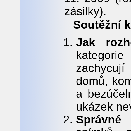
zásilky).
Soutěžní k
Jak rozh
kategori
zachycuj
domů, kom
a bezúčeln
ukázek nev
Správné 