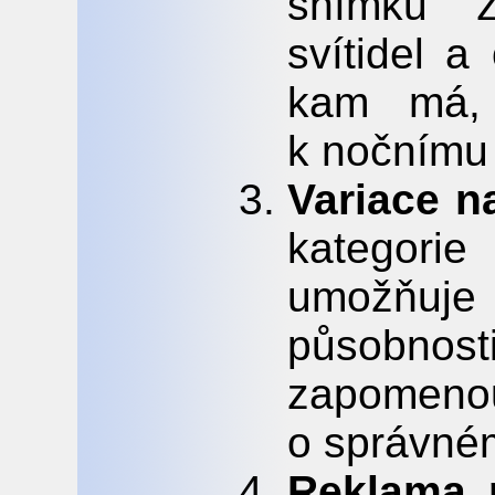
snímků z
svítidel a
kam má, 
k nočnímu 
Variace n
kategorie
umožňuje
působno
zapomenou
o správné
Reklama 