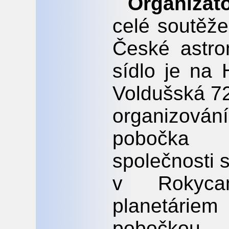
Organizáto
celé soutěž
České astron
sídlo je na
Voldušská 72
organizová
pobočka 
společnosti 
v Rokyca
planetári
pobočkou