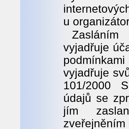
internetov
u organizáto
Zasláním
vyjadřuje úč
podmínka
vyjadřuje sv
101/2000 S
údajů se zp
jím zasl
zveřejně