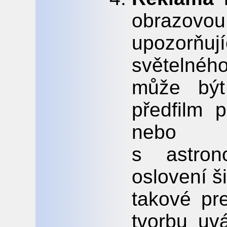
obrazovo
upozorňu
světelnéh
může být
předfilm p
nebo 
s astron
oslovení ši
takové pr
tvorbu uv