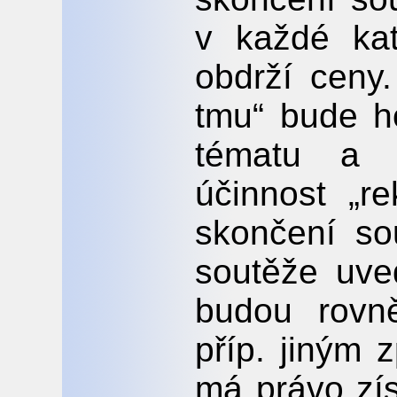
v každé kate
obdrží ceny
tmu“ bude h
tématu a s
účinnost „r
skončení so
soutěže uve
budou rovn
příp. jiným
má právo zí