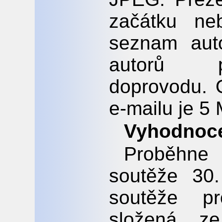
začátku ne
seznam aut
autorů p
doprovodu. 
e-mailu je 5
Vyhodnoce
Proběhne
soutěže 30
soutěže p
složená ze