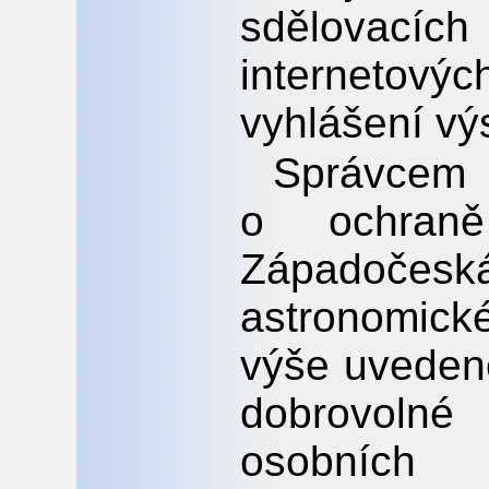
sdělovací
internetov
vyhlášení vý
Správce
o ochran
Západoče
astronomic
výše uveden
dobrovolné
osobních 