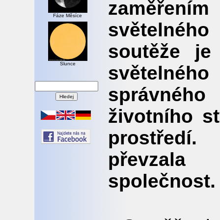
zaměření
Fáze Měsíce
světelnéh
soutěže je
Slunce
světelného
správného
životního s
prostředí
převzala
společnost.