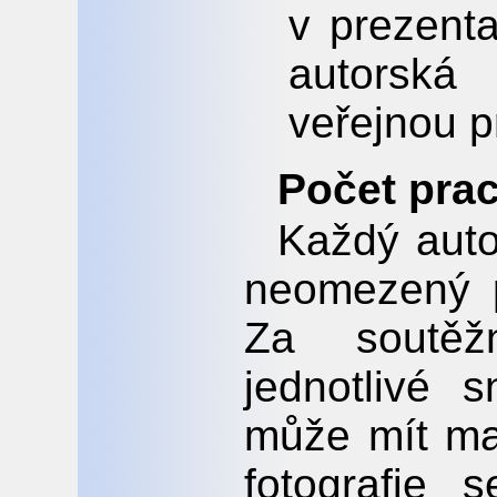
v prezenta
autorská
veřejnou p
Počet prac
Každý auto
neomezený p
Za soutěž
jednotlivé 
může mít ma
fotografie 