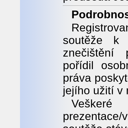
Podrobnost
Registrova
soutěže k 
znečištění 
pořídil os
práva posky
jejího užití
Veškeré 
prezentace