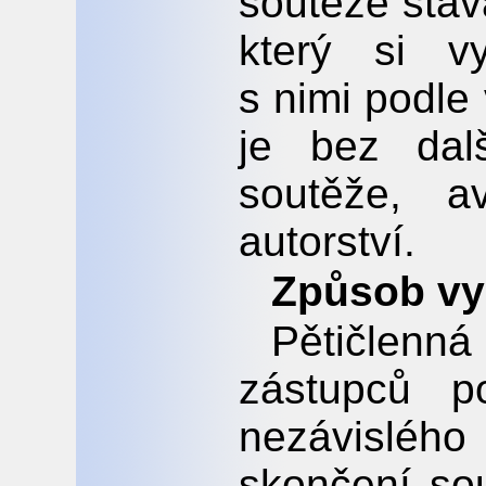
soutěže stáv
který si v
s nimi podle
je bez dal
soutěže, 
autorství.
Způsob vy
Pětičlen
zástupců po
nezávisléh
skončení sou