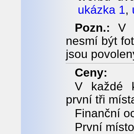
ukázka 1
,
Pozn.:
V p
nesmí být fot
jsou povolen
Ceny:
V každé k
první tři míst
Finanční o
První místo