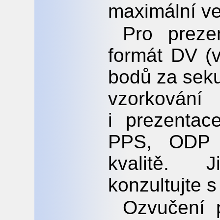
maximální vel
Pro preze
formát DV (
bodů za seku
vzorkován
i prezenta
PPS, ODP 
kvalitě. 
konzultujte s
Ozvučení 