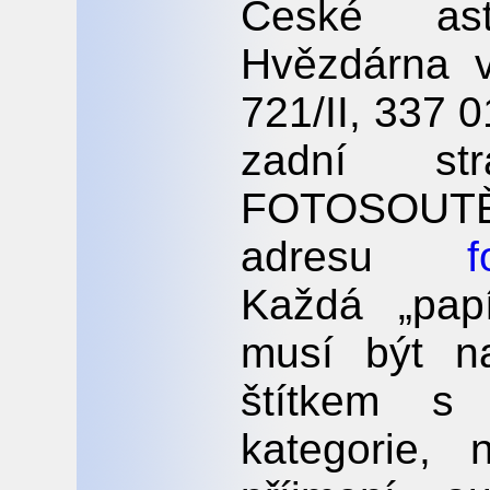
České astr
Hvězdárna 
721/II, 337 
zadní st
FOTOSOUTĚŽ
adresu
f
Každá „papí
musí být n
štítkem s 
kategorie,