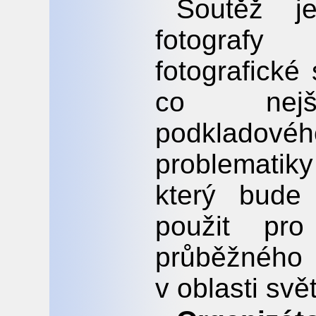
Soutěž j
fotografy
fotografické
co nejšir
podkladovéh
problematik
který bude
použit pr
průběžnéh
v oblasti svě