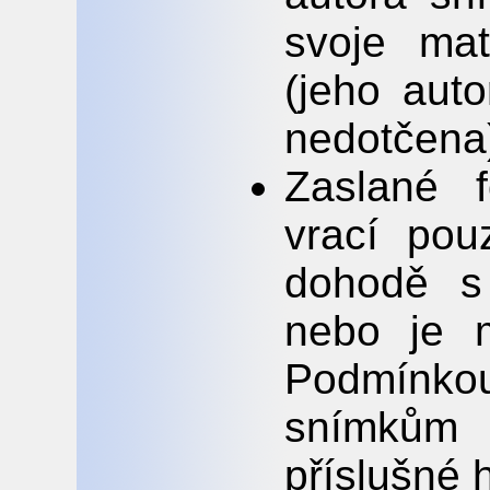
svoje mat
(jeho auto
nedotčena
Zaslané f
vrací po
dohodě s
nebo je m
Podmínkou
snímkům 
příslušné 