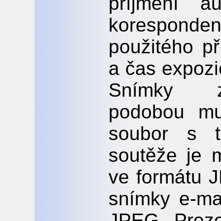
příjmení a
koresponde
použitého př
a čas expozi
Snímky za
podobou mus
soubor s t
soutěže je 
ve formátu 
snímky e-ma
JPEG. Preze