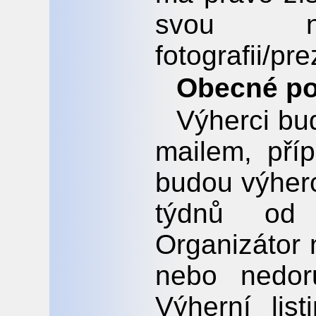
svou ne
fotografii/pr
Obecné p
Výherci bu
mailem, pří
budou výher
týdnů od 
Organizátor 
nebo nedor
Výherní lis