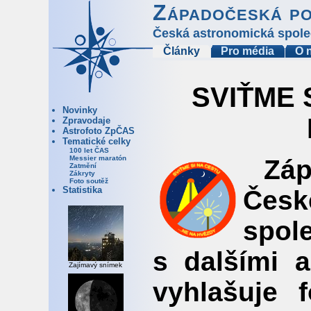
Západočeská p
Česká astronomická spole
Články
Pro média
O 
SVIŤME S
Novinky
Zpravodaje
Astrofoto ZpČAS
Tematické celky
100 let ČAS
Messier maratón
Zá
Zatmění
Zákryty
Foto soutěž
Statistika
Čes
spol
s dalšími 
Zajímavý snímek
vyhlašuje 