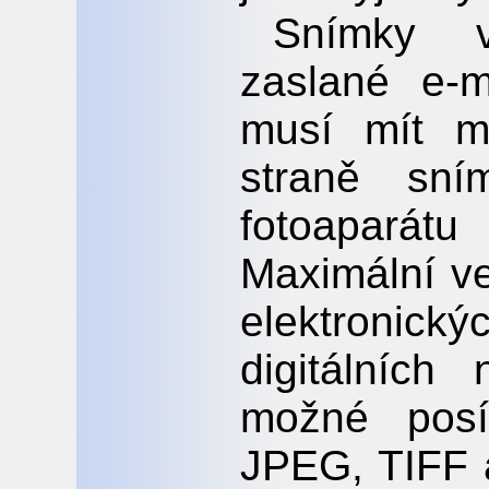
Snímky v
zaslané e-
musí mít m
straně sní
fotoaparát
Maximální ve
elektronický
digitálníc
možné posí
JPEG, TIFF 