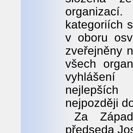
organizací
kategoriích 
v oboru osv
zveřejněny n
všech organi
vyhlášení
nejlepšíc
nejpozději d
Za Západ
předseda Jos