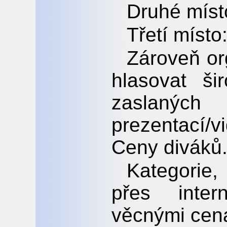
Druhé míst
Třetí místo
Zároveň or
hlasovat ši
zaslaných
prezentací/vi
Ceny diváků
Kategorie,
přes inte
věcnými cen