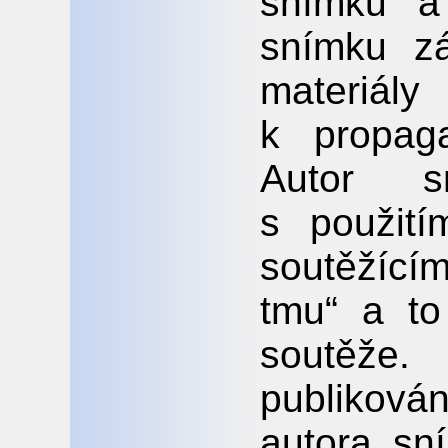
snímku a 
snímku zá
materiá
k propaga
Autor s
s použití
soutěžícím
tmu“ a to
soutěže
publikov
autora sn