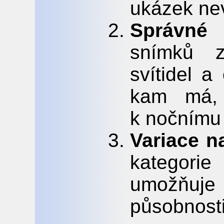
ukázek nev
Správné
snímků z
svítidel a
kam má, 
k nočnímu 
Variace n
kategorie
umožňuje
působno