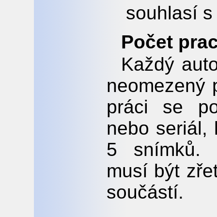
souhlasí s
Počet prac
Každý auto
neomezený p
práci se po
nebo seriál,
5 snímků. K
musí být zře
součástí.