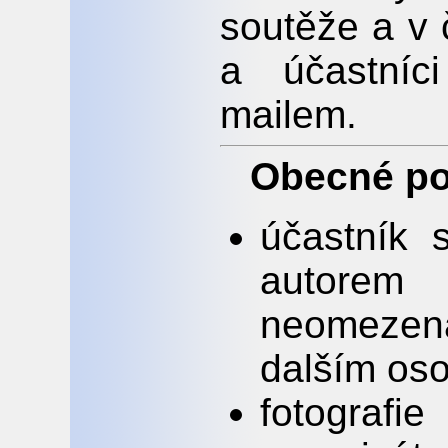
soutěže a v
a účastníc
mailem.
Obecné p
účastník 
autorem
neomezen
dalším os
fotograf