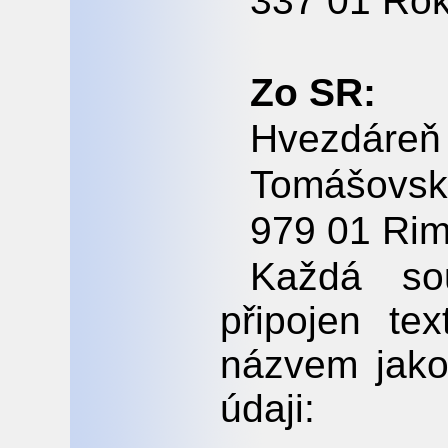
337 01 Ro
Zo SR:
Hvezdáreň
Tomášovsk
979 01 Ri
Každá so
připojen te
názvem jako
údaji: