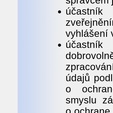
správcem 
účastník
zveřejně
vyhlášení 
účastní
dobrovo
zpracován
údajů pod
o ochran
smyslu zá
o ochrane