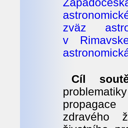
Západoče
astronomick
zväz astr
v Rimavske
astronomická
Cíl sou
problematik
propagace
zdravého ž