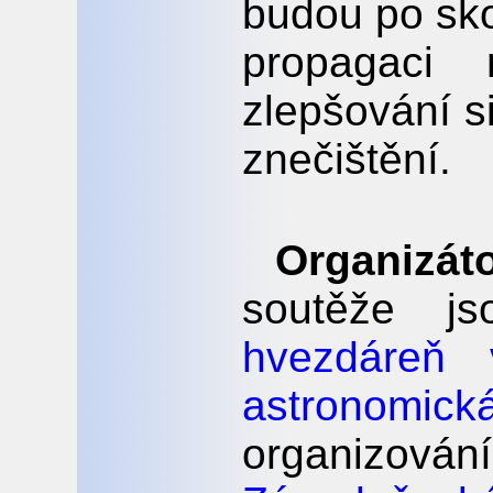
budou po sko
propagaci
zlepšování s
znečištění.
Organizáto
soutěže 
hvezdáreň 
astronomi
organizován