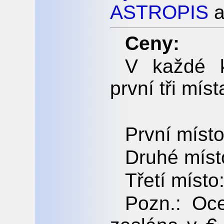
ASTROPIS
a
Ceny:
V každé k
první tři míst
První místo
Druhé míst
Třetí místo
Pozn.: Oc