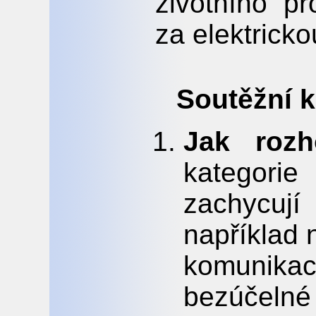
životního pr
za elektricko
Soutěžní k
Jak rozh
kategori
zachycuj
například
komunika
bezúčelné