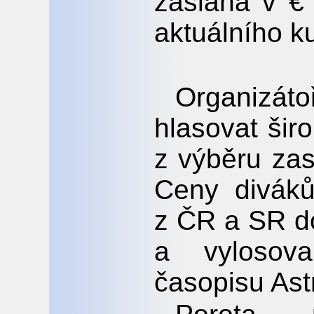
zaslána v €
aktuálního k
Organizáto
hlasovat širo
z výběru zas
Ceny divák
z ČR a SR d
a vylosova
časopisu As