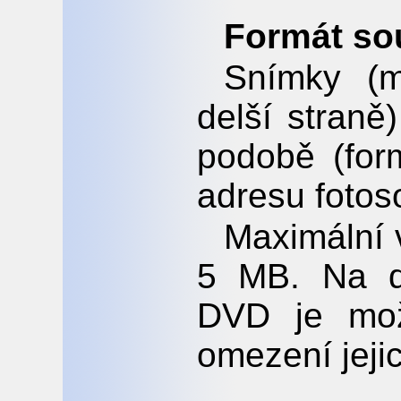
Formát so
Snímky (m
delší straně)
podobě (form
adresu fotos
Maximální v
5 MB. Na di
DVD je mož
omezení jejic