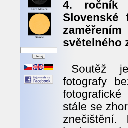
4. ročník
Fáze Měsíce
Slovenské 
zaměření
Slunce
světelného 
Soutěž j
fotografy b
fotografick
stále se zhor
znečištění.