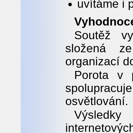
uvítáme i p
Vyhodnoce
Soutěž vy
složená ze
organizací d
Porota v 
spolupracu
osvětlování.
Výsledky
internetový