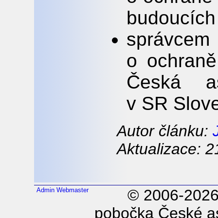
budoucích
správce
o ochraně
Česká as
v SR Slov
Autor článku:
Aktualizace: 2
Admin
Webmaster
© 2006-202
pobočka České as