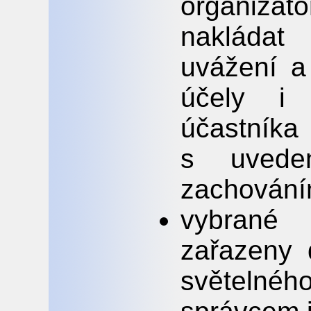
organizáto
nakládat
uvážení a
účely i 
účastn
s uvede
zachování
vybrané 
zařazeny 
světelné