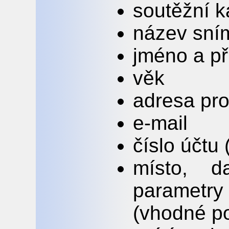
soutěžní k
název sní
jméno a př
věk
adresa pr
e-mail
číslo účtu
místo, d
parametr
(vhodné p