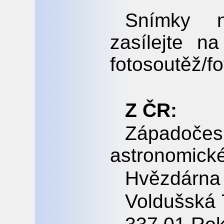
Snímky na
zasílejte n
fotosoutěž/fo
Z ČR:
Západoč
astronomické
Hvězdárna
Voldušská 