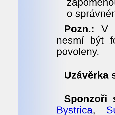
zapomenou
o správné
Pozn.:
V p
nesmí být f
povoleny.
Uzávěrka s
Sponzoři 
Bystrica
,
S