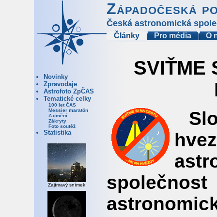
Západočeská p
Česká astronomická spole
Články
Pro média
O 
SVIŤME S
Novinky
Zpravodaje
Astrofoto ZpČAS
Tematické celky
100 let ČAS
Messier maratón
Sl
Zatmění
Zákryty
Foto soutěž
Statistika
hve
astr
společnost 
Zajímavý snímek
astronomic