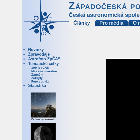
Západočeská p
Česká astronomická spole
Články
Pro média
O 
Novinky
Zpravodaje
Astrofoto ZpČAS
Tematické celky
100 let ČAS
Messier maratón
Zatmění
Zákryty
Foto soutěž
Statistika
Zajímavý snímek