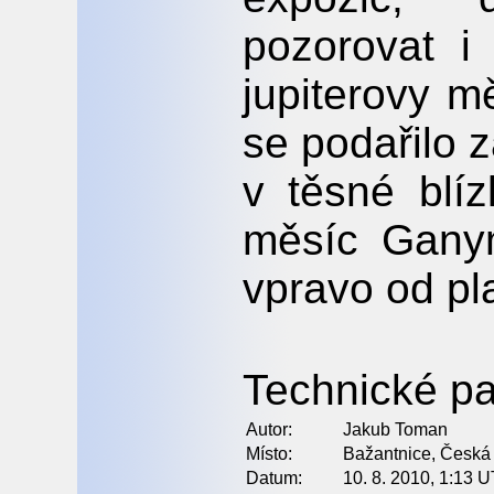
pozorovat i 
jupiterovy m
se podařilo 
v těsné blíz
měsíc Ganym
vpravo od pl
Technické pa
Autor:
Jakub Toman
Místo:
Bažantnice, Česká 
Datum:
10. 8. 2010, 1:13 U