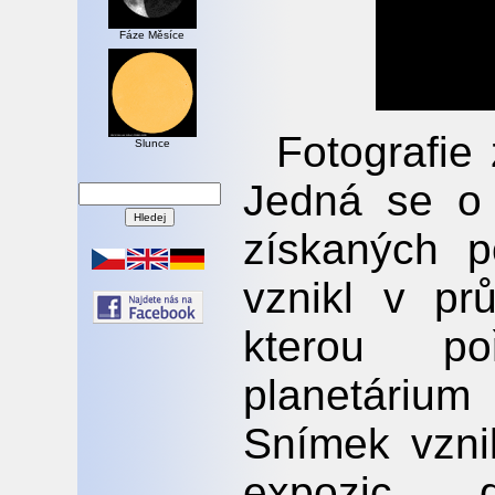
Fáze Měsíce
Fotografie 
Slunce
Jedná se o 
získaných 
vznikl v pr
kterou p
planetáriu
Snímek vzni
expozic,