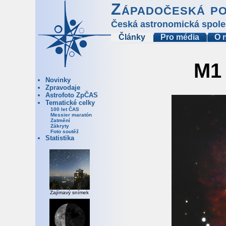
Západočeská p
Česká astronomická spole
Články
Pro média
O 
M1 
Novinky
Zpravodaje
Astrofoto ZpČAS
Tematické celky
100 let ČAS
Messier maratón
Zatmění
Zákryty
Foto soutěž
Statistika
Zajímavý snímek