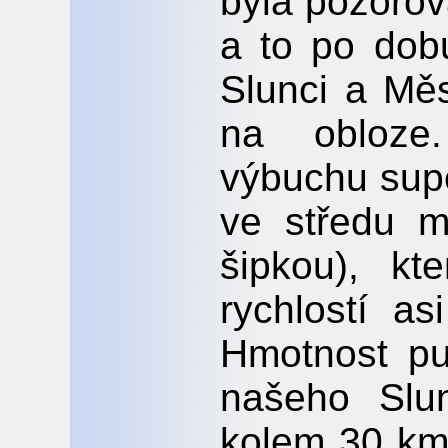
byla pozorov
a to po dob
Slunci a Měs
na obloze
výbuchu sup
ve středu m
šipkou), kt
rychlostí a
Hmotnost pu
našeho Slu
kolem 30 km