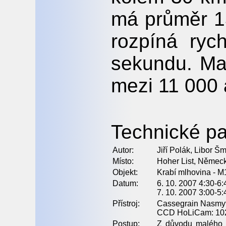
má průměr 13
rozpíná ryc
sekundu. Mat
mezi 11 000 
Technické pa
Autor:
Jiří Polák, Libor Š
Místo:
Hoher List, Němec
Objekt:
Krabí mlhovina - M
Datum:
6. 10. 2007 4:30-6:
7. 10. 2007 3:00-5
Přístroj:
Cassegrain Nasmyth
CCD HoLiCam: 1024
Postup:
Z důvodu malého z