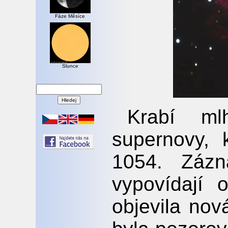
Fáze Měsíce
Slunce
Krabí ml
supernovy, 
1054. Zázn
vypovídají
objevila nov