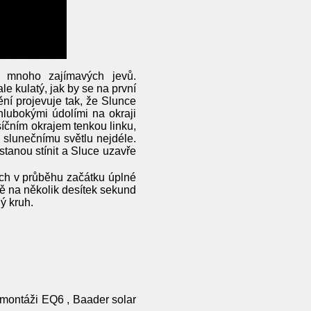
t mnoho zajímavých jevů.
e kulatý, jak by se na první
ění projevuje tak, že Slunce
hlubokými údolími na okraji
síčním okrajem tenkou linku,
h slunečnímu světlu nejdéle.
stanou stínit a Sluce uzavře
ných v průběhu začátku úplné
bě na několik desítek sekund
lý kruh.
 montáži EQ6 , Baader solar