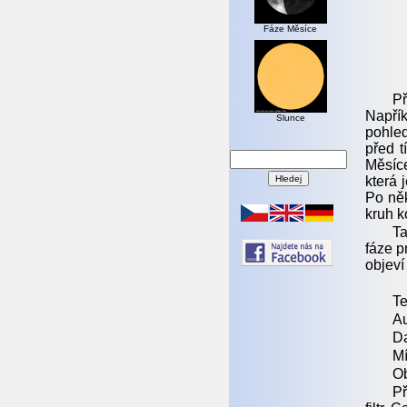
Fáze Měsíce
P
Napřík
Slunce
pohled
před t
Měsíce
která 
Po něk
kruh k
Ta
fáze p
objeví
Te
Au
Da
Mí
Ob
Př