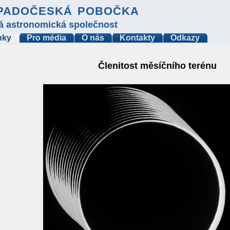
padočeská pobočka
á astronomická společnost
nky
Pro média
O nás
Kontakty
Odkazy
Členitost měsíčního terénu