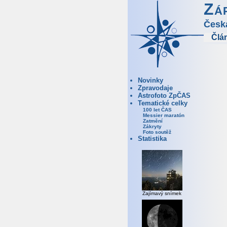
Zá
Česk
Člá
Novinky
Zpravodaje
Astrofoto ZpČAS
Tematické celky
100 let ČAS
Messier maratón
Zatmění
Zákryty
Foto soutěž
Statistika
Zajímavý snímek