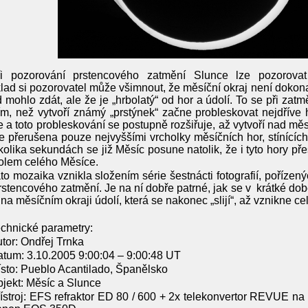
ři pozorování prstencového zatmění Slunce lze pozorova
lad si pozorovatel může všimnout, že měsíční okraj není dokonal
 mohlo zdát, ale že je „hrbolatý“ od hor a údolí. To se při zatm
ím, než vytvoří známý „prstýnek“ začne probleskovat nejdříve 
 a toto probleskování se postupně rozšiřuje, až vytvoří nad mě
je přerušena pouze nejvyššími vrcholky měsíčních hor, stínícíc
olika sekundách se již Měsíc posune natolik, že i tyto hory pře
olem celého Měsíce.
to mozaika vznikla složením série šestnácti fotografií, poříze
rstencového zatmění. Je na ní dobře patrné, jak se v krátké do
 na měsíčním okraji údolí, která se nakonec „slijí“, až vznikne ce
chnické parametry:
tor: Ondřej Trnka
tum: 3.10.2005 9:00:04 – 9:00:48 UT
sto: Pueblo Acantilado, Španělsko
jekt: Měsíc a Slunce
ístroj: EFS refraktor ED 80 / 600 + 2x telekonvertor REVUE na