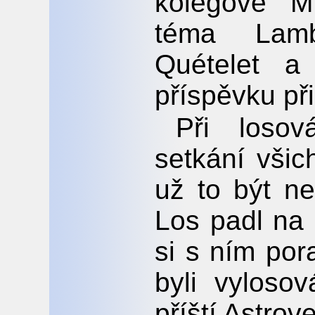
kolegové M
téma Lamb
Quételet 
příspěvku přib
Při losov
setkání všic
už to být n
Los padl na 
si s ním pora
byli vylosov
příští Astrov