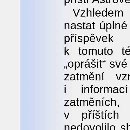
Vzhledem 
nastat úplné
příspěvek
k tomuto té
„oprášit“ své
zatmění vz
i informa
zatměních,
v příštích
nedovolilo s