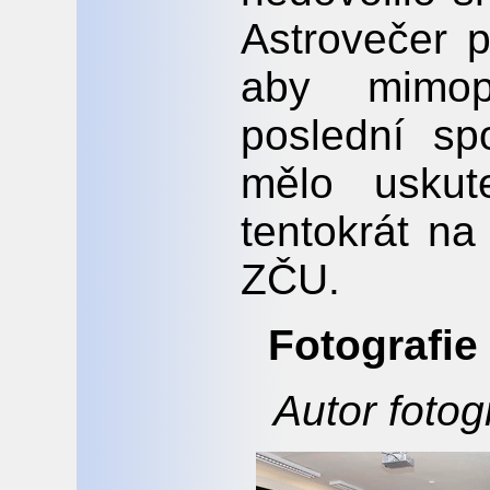
Astrovečer 
aby mimopl
poslední sp
mělo uskut
tentokrát na
ZČU.
Fotografie
Autor fotog