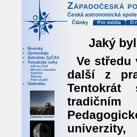
Západočeská p
Česká astronomická spole
Články
Pro média
O 
Jaký by
Novinky
Zpravodaje
Ve středu 
Astrofoto ZpČAS
Tematické celky
100 let ČAS
další z pr
Messier maratón
Zatmění
Zákryty
Foto soutěž
Tentokrát
Statistika
tradičn
Pedagogick
Zajímavý snímek
univerzit