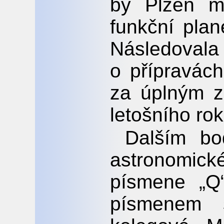
by Plzeň m
funkční plan
Následova
o přípravác
za úplným z
letošního rok
Dalším bo
astronomic
písmene „Q“
písmenem s