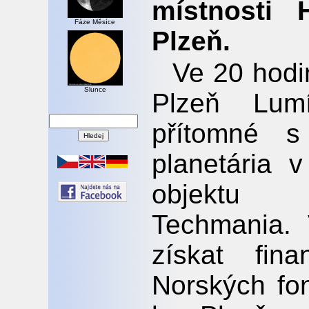
místnosti 
Fáze Měsíce
Plzeň.
Ve 20 hodin
Slunce
Plzeň Lum
přítomné s
planetária 
objektu 
Techmania. 
získat fin
Norských fo