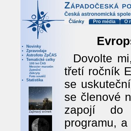
Západočeská p
Česká astronomická spole
Články
Pro média
O 
Evrop
Novinky
Zpravodaje
Dovolte mi
Astrofoto ZpČAS
Tematické celky
100 let ČAS
třetí ročník
Messier maratón
Zatmění
Zákryty
Foto soutěž
se uskuteční
Statistika
se členové 
zapojí do 
Zajímavý snímek
programu, a