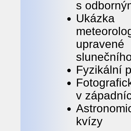
s odborný
Ukázka 
meteorolo
upravené
slunečníh
Fyzikální 
Fotograf
v západní
Astronom
kvízy