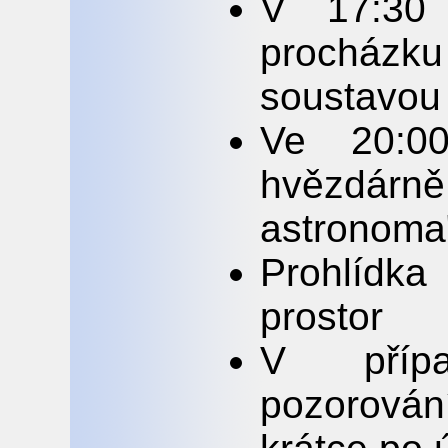
V 17:30
procház
soustavou
Ve 20:0
hvězdárn
astronoma
Prohlídka
prostor
V příp
pozorová