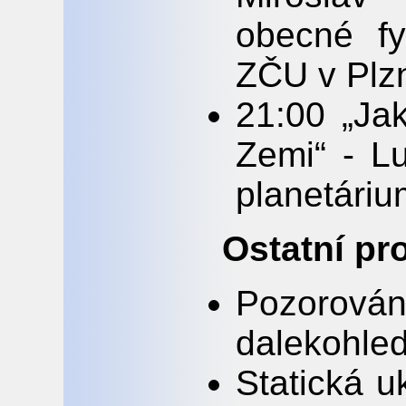
obecné fy
ZČU v Plz
21:00 „Jak
Zemi“ - L
planetáriu
Ostatní p
Pozorová
dalekohled
Statická u