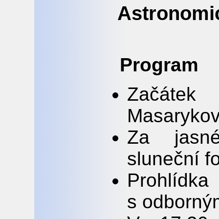
Astronomi
Program
Začáte
Masarykov
Za jasné
sluneční f
Prohlídk
s odborný