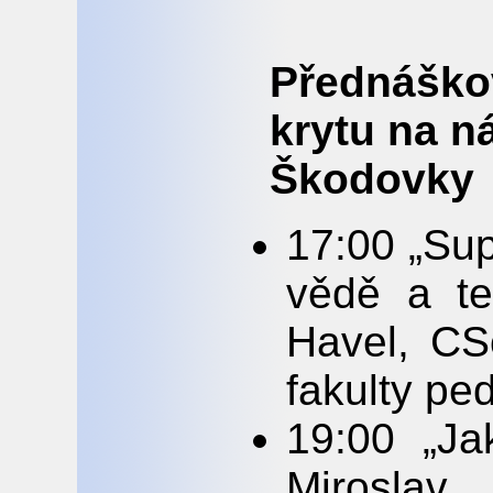
Přednáško
krytu na n
Škodovky
17:00 „Sup
vědě a te
Havel, CS
fakulty pe
19:00 „Ja
Miroslav