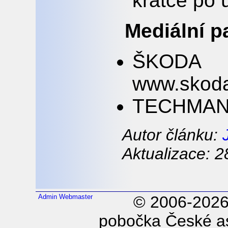
krátce po 
Mediální p
ŠKODA
www.skoda
TECHMANI
Autor článku:
Aktualizace: 2
Admin
Webmaster
© 2006-202
pobočka České as