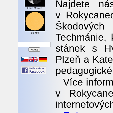
Najdete ná
Fáze Měsíce
v Rokycanec
Škodových
Slunce
Techmánie, 
stánek s H
Plzeň a Kate
pedagogické 
Více infor
v Rokycane
internetov