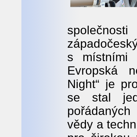
společnos
západočesk
s místními 
Evropská n
Night“ je pr
se stal je
pořádaných
vědy a techn