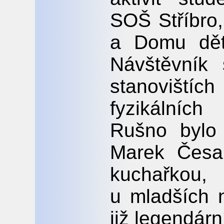
SOŠ Stříbro
a Domu dět
Návštěvník 
stanovišt
fyzikálníc
Rušno bylo 
Marek Česal
kuchařkou,
u mladších 
již legendárn