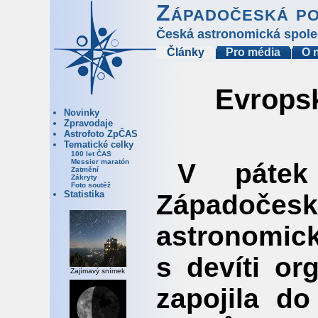
Západočeská p
Česká astronomická spole
Články
Pro média
O 
Evrops
Novinky
Zpravodaje
Astrofoto ZpČAS
Tematické celky
100 let ČAS
Messier maratón
V pátek
Zatmění
Zákryty
Foto soutěž
Statistika
Západoče
astronomic
s devíti or
Zajímavý snímek
zapojila d