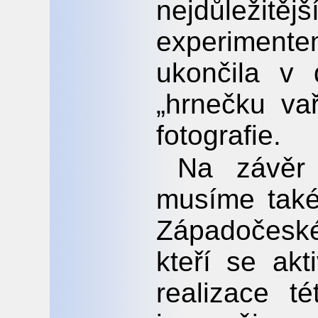
nejdůlež
experiment
ukončila v
„hrnečku vař
fotografie.
Na závěr 
musíme tak
Západočesk
kteří se akt
realizace t