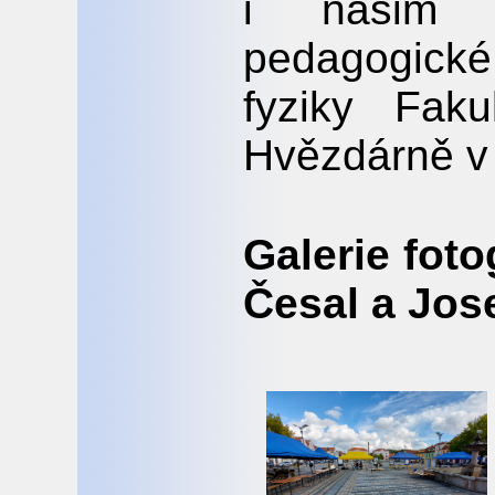
i našim 
pedagogick
fyziky Fak
Hvězdárně v
Galerie fot
Česal a Jose