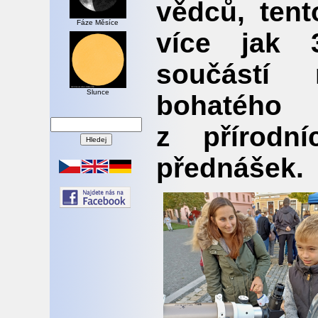
vědců, tent
Fáze Měsíce
více jak 
součástí 
Slunce
bohatéh
z přírodn
přednášek.