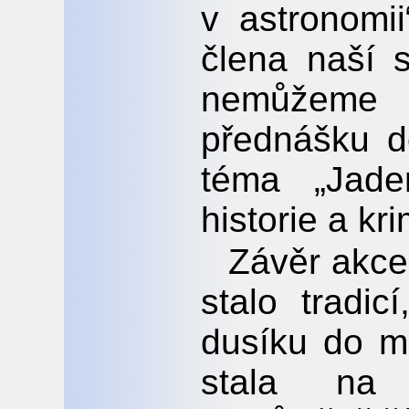
v astronomi
člena naší 
nemůžeme
přednášku d
téma „Jade
historie a kri
Závěr akce
stalo tradic
dusíku do m
stala na