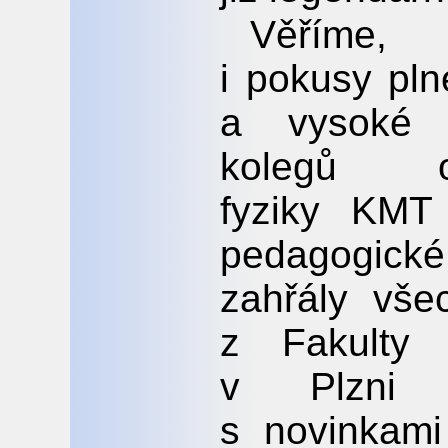
Věřím
i pokusy pln
a vysoké 
kolegů od
fyziky KMT 
pedagogic
zahřály vše
z Fakulty
v Plzni s
s novinkami