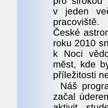
pro širokou
v jeden več
pracoviště
České astro
roku 2010 sn
k Noci věd
měst, kde b
příležitosti 
Náš progr
začal údere
aktivit stu