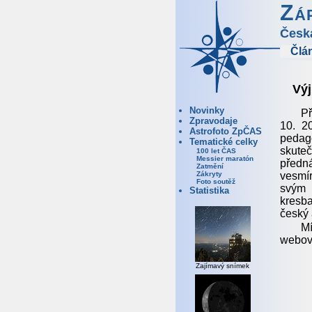
Zá
Česk
Člá
Výj
Novinky
Př
Zpravodaje
10. 2
Astrofoto ZpČAS
pedago
Tematické celky
skute
100 let ČAS
Messier maratón
předn
Zatmění
vesmír
Zákryty
Foto soutěž
svým 
Statistika
kresb
český 
M
webov
Zajímavý snímek