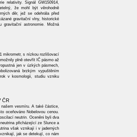
ie relativity. Signál GW150914,
etelný, že mohl být věrohodně
rných děr, jež se odehrála před
ázané gravitační vlny, historické
u gravitační astronomie. Možná
1 mikrometr, s nízkou rozlišovací
umožnily plně otevřít IČ pásmo až
propustná jen v úzkých pásmech,
mbolizovaná brzkým vypuštěním
ok v kosmologii, studiu vzniku
AV ČR
v našem vesmíru. A také částice,
asto oceňováno Nobelovou cenou.
scilací neutrin. Oceněni byli dva
neutrina přicházející ze Slunce a
trina však vznikají i v jaderných
znikají, jak se detekují, co nám