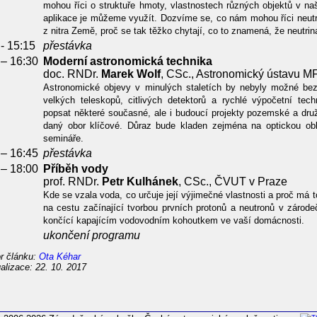
mohou říci o struktuře hmoty, vlastnostech různých objektů v n
aplikace je můžeme využít. Dozvíme se, co nám mohou říci neutr
z nitra Země, proč se tak těžko chytají, co to znamená, že neutrina
- 15:15
přestávka
 – 16:30
Moderní astronomická technika
doc. RNDr.
Marek Wolf
, CSc., Astronomický ústavu M
Astronomické objevy v minulých staletích by nebyly možné bez
velkých teleskopů, citlivých detektorů a rychlé výpočetní te
popsat některé současné, ale i budoucí projekty pozemské a druž
daný obor klíčové. Důraz bude kladen zejména na optickou obl
semináře.
 – 16:45
přestávka
 – 18:00
Příběh vody
prof. RNDr.
Petr Kulhánek
, CSc., ČVUT v Praze
Kde se vzala voda, co určuje její výjimečné vlastnosti a proč má
na cestu začínající tvorbou prvních protonů a neutronů v zárod
končící kapajícím vodovodním kohoutkem ve vaší domácnosti.
ukončení programu
r článku:
Ota Kéhar
alizace: 22. 10. 2017