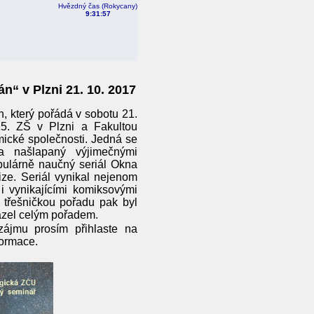
Hvězdný čas (Rokycany)
9:31:58
“ v Plzni 21. 10. 2017
, který pořádá v sobotu 21.
5. ZŠ v Plzni a Fakultou
mické společnosti. Jedná se
va našlapaný výjimečnými
ulárně naučný seriál Okna
ize. Seriál vynikal nejenom
i vynikajícími komiksovými
třešničkou pořadu pak byl
vázel celým pořadem.
zájmu prosím přihlaste na
formace.