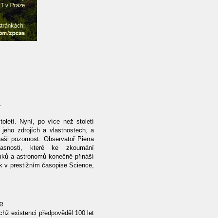
a
oletí. Nyní, po více než století
jeho zdrojích a vlastnostech, a
naši pozornost. Observatoř Pierra
asnosti, které ke zkoumání
ziků a astronomů konečně přináší
ek v prestižním časopise Science,
e
chž existenci předpověděl 100 let