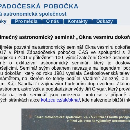
padočeská pobočka
á astronomická společnost
nky
Pro média
O nás
Kontakty
Odkazy
imečný astronomický seminář „Okna vesmíru dokořán
ijměte pozvání na astronomický seminář Okna vesmíru dokořán
017 v Plzni Západočeská pobočka ČAS ve spolupráci s 2
gickou ZČU u příležitosti 100. výročí založení České astrono
čně o exkluzivní astronomický seminář, který je doslo
ášejícími. Seminář svým obsahem navazuje na legendární pop
u dokořán, který od roku 1981 vysílala Československá telev
námětem, na kterém se tehdy podílel Vladimír Železný, ale 
ami Káji Saudka či zajímavým hudebním doprovodem. Zlatou 
astronom, astrofyzik a popularizátor vědy Jiří Grygar, který pro
ísta na tento seminář jsou omezena, proto se v případě 
ých stránkách akce
kof.zcu.cz/ak/okna/
, kde naleznete bližší in