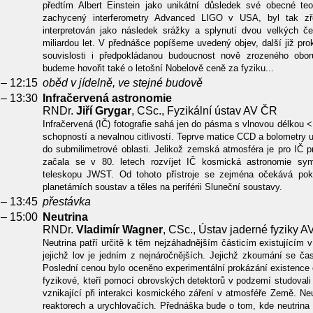
předtím Albert Einstein jako unikátní důsledek své obecné teor
zachycený interferometry Advanced LIGO v USA, byl tak zř
interpretován jako následek srážky a splynutí dvou velkých če
miliardou let. V přednášce popíšeme uvedený objev, další již prok
souvislosti i předpokládanou budoucnost nově zrozeného obor
budeme hovořit také o letošní Nobelově ceně za fyziku...
 – 12:15
oběd v jídelně, ve stejné budově
 – 13:30
Infračervená astronomie
RNDr.
Jiří Grygar
, CSc., Fyzikální ústav AV ČR
Infračervená (IČ) fotografie sahá jen do pásma s vlnovou délkou <
schopností a nevalnou citlivostí. Teprve matice CCD a bolometry 
do submilimetrové oblasti. Jelikož zemská atmosféra je pro IČ 
začala se v 80. letech rozvíjet IČ kosmická astronomie sy
teleskopu JWST. Od tohoto přístroje se zejména očekává pokr
planetárních soustav a těles na periférii Sluneční soustavy.
 – 13:45
přestávka
 – 15:00
Neutrina
RNDr.
Vladimír Wagner
, CSc., Ústav jaderné fyziky 
Neutrina patří určitě k těm nejzáhadnějším částicím existujícím 
jejichž lov je jedním z nejnáročnějších. Jejichž zkoumání se č
Poslední cenou bylo oceněno experimentální prokázání existence o
fyzikové, kteří pomocí obrovských detektorů v podzemí studovali 
vznikající při interakci kosmického záření v atmosféře Země. Neu
reaktorech a urychlovačích. Přednáška bude o tom, kde neutrina v