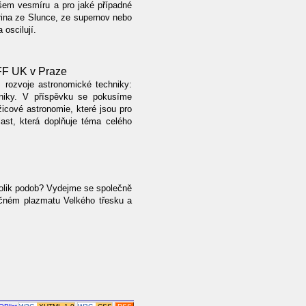
ašem vesmíru a pro jaké případné
ina ze Slunce, ze supernov nebo
 oscilují.
FF UK v Praze
 rozvoje astronomické techniky:
chniky. V příspěvku se pokusíme
icové astronomie, které jsou pro
ast, která doplňuje téma celého
 tolik podob? Vydejme se společně
ečném plazmatu Velkého třesku a