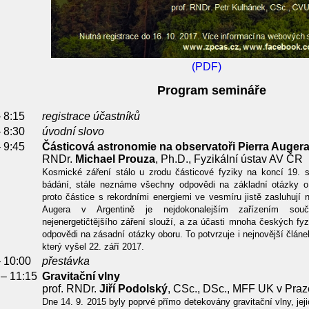
(PDF)
Program semináře
– 8:15
registrace účastníků
– 8:30
úvodní slovo
– 9:45
Částicová astronomie na observatoři Pierra Auger
RNDr.
Michael Prouza
, Ph.D., Fyzikální ústav AV ČR
Kosmické záření stálo u zrodu částicové fyziky na koncí 19. st
bádání, stále neznáme všechny odpovědi na základní otázky o 
proto částice s rekordními energiemi ve vesmíru jistě zasluhují 
Augera v Argentině je nejdokonalejším zařízením souč
nejenergetičtějšího záření slouží, a za účasti mnoha českých fy
odpovědi na zásadní otázky oboru. To potvrzuje i nejnovější člán
který vyšel 22. září 2017.
– 10:00
přestávka
 – 11:15
Gravitační vlny
prof. RNDr.
Jiří Podolský
, CSc., DSc., MFF UK v Praz
Dne 14. 9. 2015 byly poprvé přímo detekovány gravitační vlny, jeji