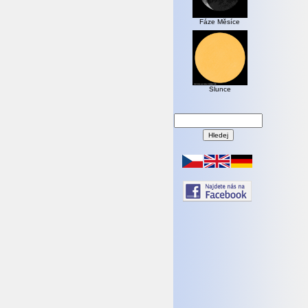
Fáze Měsíce
Slunce