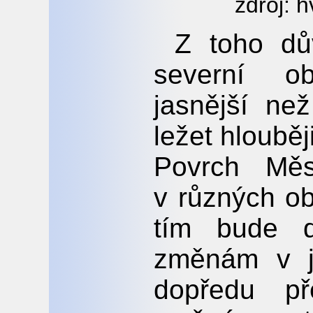
zdroj: 
Z toho dů
severní o
jasnější než
ležet hloubě
Povrch Mě
v různých o
tím bude d
změnám v j
dopředu p