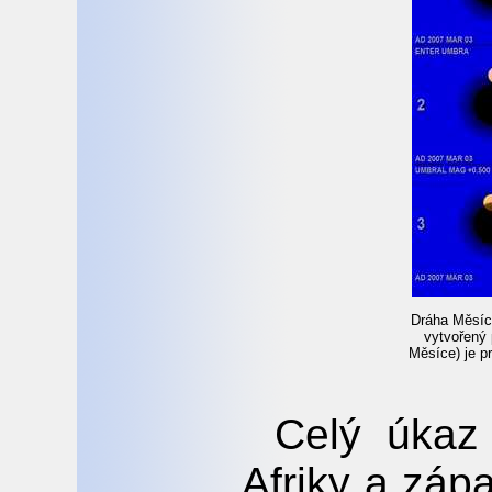
Dráha Měsíc
vytvořený 
Měsíce) je p
Celý úkaz 
Afriky a záp