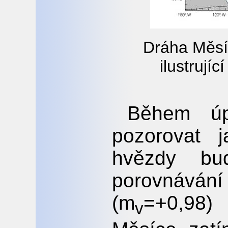
Dráha Měsí
ilustrujíc
Během úp
pozorovat 
hvězdy bu
porovnávání
(m
=+0,98)
v