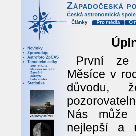
Západočeská p
Česká astronomická spole
Články
Pro média
O 
Úpl
Novinky
Zpravodaje
První ze
Astrofoto ZpČAS
Tematické celky
100 let ČAS
Měsíce v roc
Messier maratón
Zatmění
Zákryty
Foto soutěž
důvodu, 
Statistika
pozorovatel
Nás může t
Zajímavý snímek
nejlepší a 