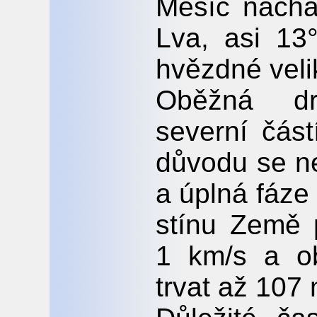
Měsíc nacház
Lva, asi 13
hvězdné veli
Oběžná dr
severní čás
důvodu se ne
a úplná fáze
stínu Země 
1 km/s a o
trvat až 107 