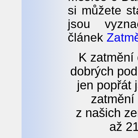
si můžete s
jsou vyzna
článek
Zatmě
K zatmění 
dobrých pod
jen popřát 
zatmění
z našich z
až 21