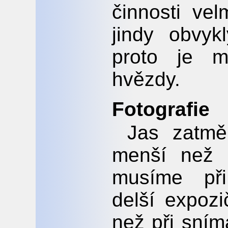
činnosti ve
jindy obvyk
proto je m
hvězdy.
Fotografie
Jas zatmě
menší než 
musíme při
delší expozič
než při sním