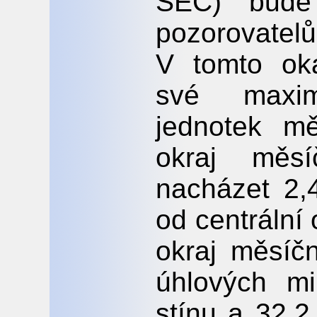
SEČ) bude
pozorovatel
V tomto ok
své maxim
jednotek mě
okraj měs
nacházet 2,
od centrální
okraj měsíč
úhlových mi
stínu a 32,2