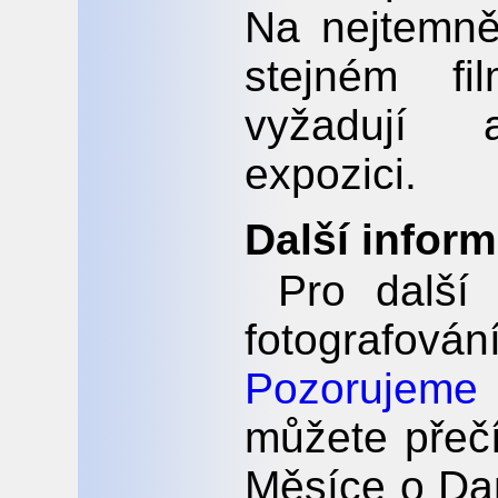
Na nejtemně
stejném f
vyžadují 
expozici.
Další infor
Pro další
fotografován
Pozorujeme 
můžete přečí
Měsíce o Dan