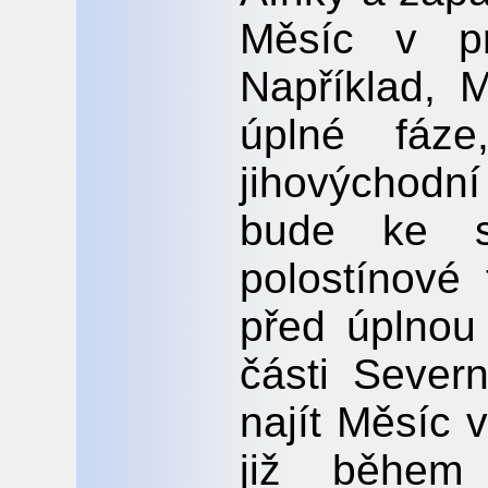
Měsíc v p
Například, 
úplné fáz
jihovýchodní
bude ke sp
polostínové
před úplnou 
části Sever
najít Měsíc 
již během