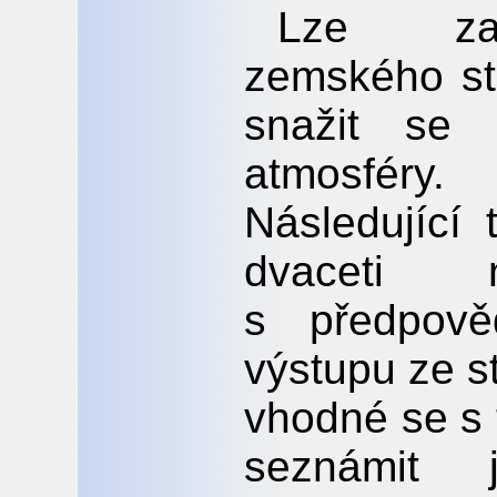
Lze zaz
zemského st
snažit se 
atmosféry.
Následující
dvaceti n
s předpov
výstupu ze s
vhodné se s
seznámit 