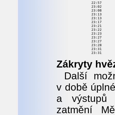
  22:57      
  23:02      
  23:08      
  23:13      
  23:13      
  23:17      
  23:21      
  23:22      
  23:23      
  23:27      
  23:27      
  23:28      
  23:31      
Zákryty hvě
Další mož
v době úplné
a výstupů
zatmění Mě