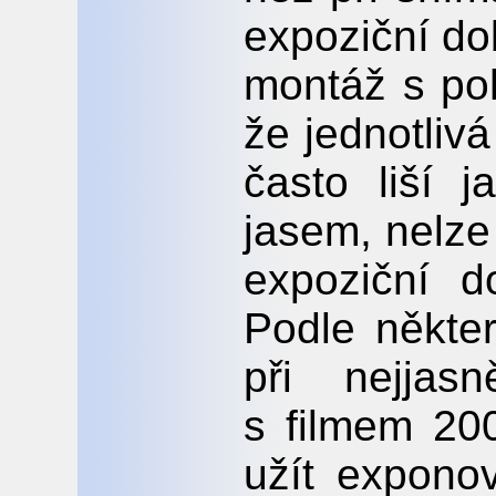
expoziční do
montáž s po
že jednotliv
často liší 
jasem, nelze
expoziční d
Podle někte
při nejjas
s filmem 20
užít expono