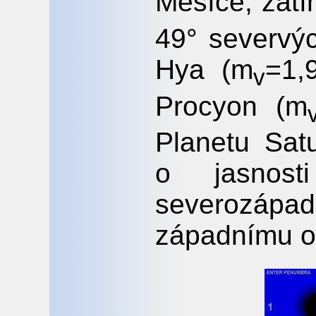
Měsíce, zatí
49° severvý
Hya (m
=1,
v
Procyon (m
Planetu Satu
o jasnost
severozáp
západnímu ok