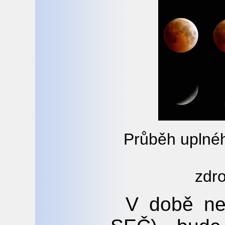
Průběh uplné
zdr
V době nej