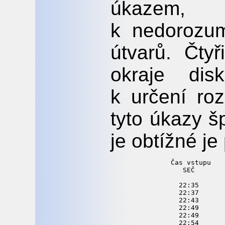
úkazem,
k nedorozum
útvarů. Čty
okraje di
k určení ro
tyto úkazy š
je obtížné je
Čas vstupu   
   SEČ       
  22:35      
  22:37      
  22:43      
  22:49      
  22:49      
  22:54      