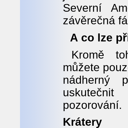
Severní Am
závěrečná fá
A co lze p
Kromě to
můžete pouze
nádherný p
uskutečni
pozorování.
Krátery