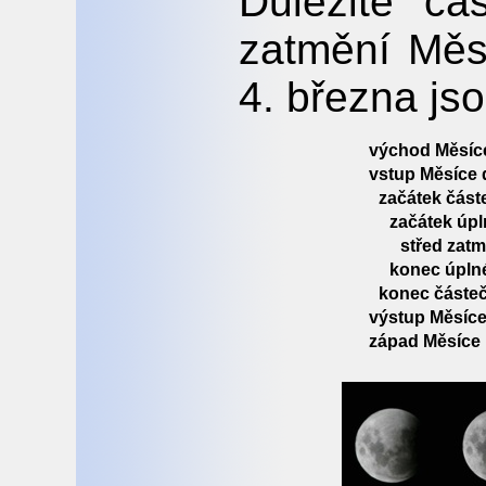
Důležité ča
zatmění Měs
4. března jso
východ Měsíc
vstup Měsíce 
začátek část
začátek úp
střed zatm
konec úpln
konec částe
výstup Měsíce
západ Měsíce