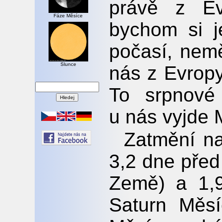
právě z Ev
Fáze Měsíce
bychom si j
počasí, nemě
Slunce
nás z Evropy
To srpnové 
u nás vyjde 
Zatmění n
3,2 dne před
Země) a 1,9
Saturn Měs