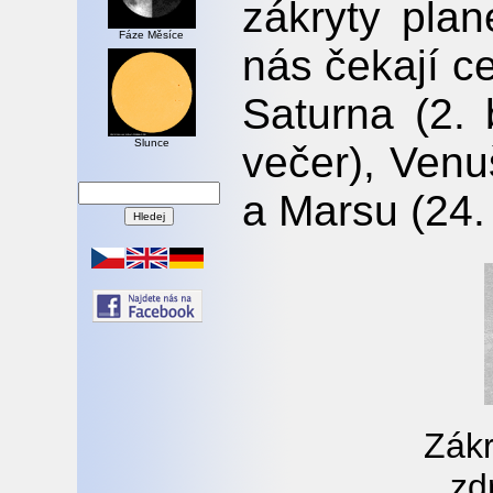
zákryty pla
Fáze Měsíce
nás čekají ce
Saturna (2.
Slunce
večer), Venu
a Marsu (24.
Zákr
zd