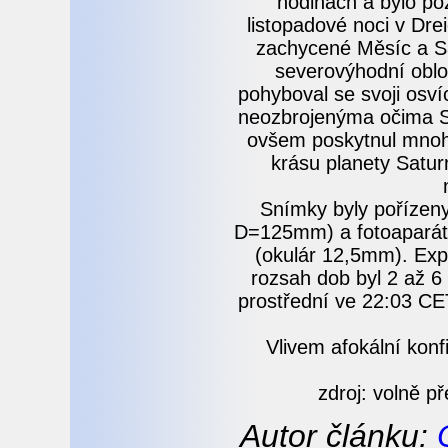
hodinách a bylo p
listopadové noci v Dr
zachycené Měsíc a S
severovýhodní obloz
pohyboval se svoji osv
neozbrojenýma očima Sa
ovšem poskytnul mnohe
krásu planety Satur
Snímky byly pořízen
D=125mm) a fotoaparátu
(okulár 12,5mm). Expo
rozsah dob byl 2 až 6
prostřední ve 22:03 CE
Vlivem afokální konf
zdroj: volně př
Autor článku: