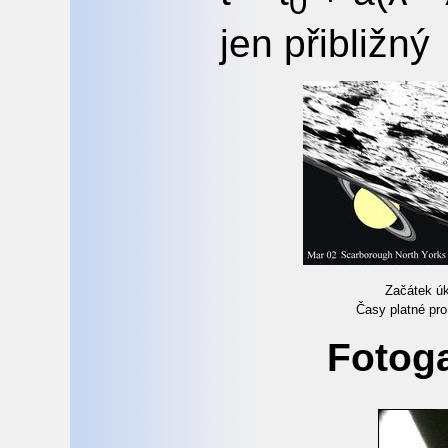
0
jen přibližný
Začátek ú
Časy platné pr
Fotoga