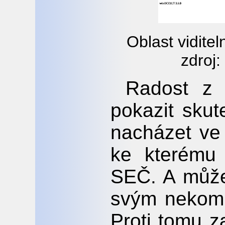
Oblast vidite
zdroj:
Radost z 
pokazit sku
nacházet ve 
ke kterému
SEČ. A může
svým nekomp
Proti tomu za