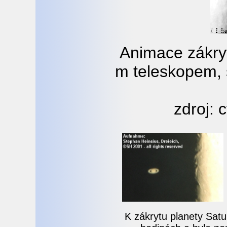
Animace zákryt
m teleskopem, 
zdroj: 
K zákrytu planety Sat