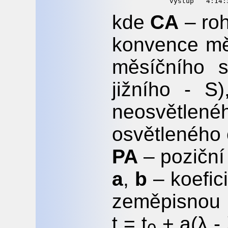
kde
CA
– roh
konvence mě
měsíčního s
jižního - S
neosvětlen
osvětleného 
PA
– poziční
a
,
b
– koefic
zeměp
t = t
+ a(λ - 