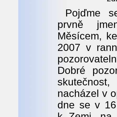
Pojďme se
prvně jme
Měsícem, ke
2007 v rann
pozorovatel
Dobré pozor
skutečnost,
nacházel v o
dne se v 16 
k Zemi, na 