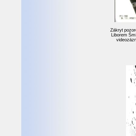
Zákryt pozo
Liborem Šmí
videozáz