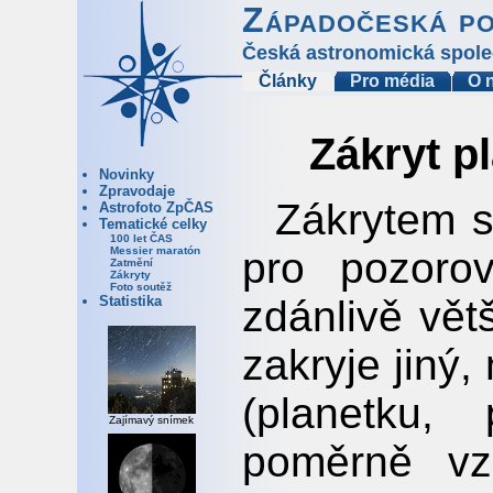
Západočeská p
Česká astronomická spole
Články
Pro média
O 
Zákryt p
Novinky
Zpravodaje
Zákrytem s
Astrofoto ZpČAS
Tematické celky
100 let ČAS
pro pozoro
Messier maratón
Zatmění
Zákryty
Foto soutěž
zdánlivě vět
Statistika
zakryje jiný,
(planetku,
Zajímavý snímek
poměrně vz