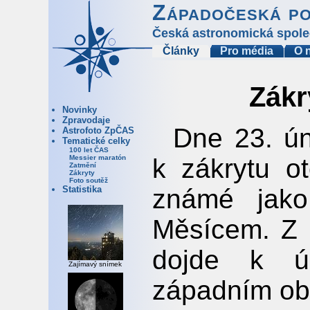
Západočeská p
Česká astronomická spole
Články
Pro média
O 
Zákr
Novinky
Zpravodaje
Dne 23. ún
Astrofoto ZpČAS
Tematické celky
100 let ČAS
k zákrytu o
Messier maratón
Zatmění
Zákryty
Foto soutěž
známé jako
Statistika
Měsícem. Z 
dojde k ú
Zajímavý snímek
západním ob