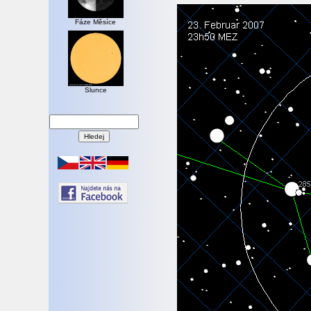
Fáze Měsíce
Slunce