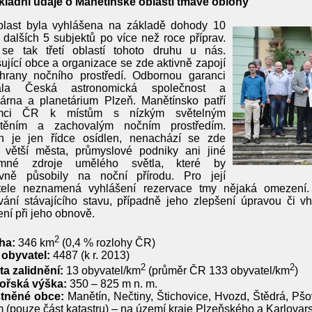
kladní údaje o Manětínské oblasti tmavé oblohy
blast byla vyhlášena na základě dohody 10
 dalších 5 subjektů po více než roce příprav.
 se tak třetí oblastí tohoto druhu u nás.
ující obce a organizace se zde aktivně zapojí
hrany nočního prostředí. Odbornou garanci
zala Česká astronomická společnost a
árna a planetárium Plzeň. Manětínsko patří
mci ČR k místům s nízkým světelným
štěním a zachovalým nočním prostředím.
n je jen řídce osídlen, nenachází se zde
 větší města, průmyslové podniky ani jiné
amné zdroje umělého světla, které by
ivně působily na noční přírodu. Pro její
tele neznamená vyhlášení rezervace tmy nějaká omezení.
vání stávajícího stavu, případně jeho zlepšení úpravou či 
ení při jeho obnově.
2
ha:
346 km
(0,4 % rozlohy ČR)
 obyvatel:
4487 (k r. 2013)
2
2
a zalidnění:
13 obyvatel/km
(průměr ČR 133 obyvatel/km
)
řská výška:
350 – 825 m n. m.
tněné obce:
Manětín, Nečtiny, Štichovice, Hvozd, Štědrá, Pšo
 (pouze část katastru) – na území kraje Plzeňského a Karlovar