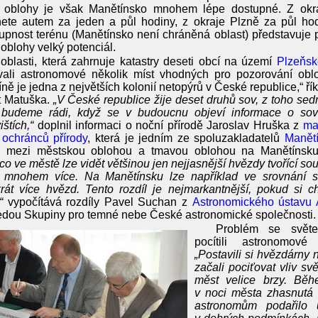
 oblohy je však Manětínsko mnohem lépe dostupné. Z okr
ete autem za jeden a půl hodiny, z okraje Plzně za půl hod
tupnost terénu (Manětínsko není chráněná oblast) představuje 
oblohy velký potenciál.
oblasti, která zahrnuje katastry deseti obcí na území
Plzeňs
vali astronomové několik míst vhodných pro pozorování obloh
ně je jedna z největších kolonií netopýrů v České republice,“ ří
t Matuška.
„V České republice žije deset druhů sov, z toho sed
 budeme rádi, když se v budoucnu objeví informace o sov
ištích,“
doplnil informaci o noční přírodě Jaroslav Hruška z
ma
 ochránců přírody
, která je jedním ze spoluzakladatelů
Manětí
l mezi městskou oblohou a tmavou oblohou na Manětínsku,
co ve městě lze vidět většinou jen nejjasnější hvězdy tvořící so
it mnohem více. Na Manětínsku lze například ve srovnání s
rát více hvězd. Tento rozdíl je nejmarkantnější, pokud si 
“
vypočítává rozdíly Pavel Suchan z
Astronomického ústavu
edou Skupiny pro temné nebe České astronomické společnosti.
Problém se světe
pocítili astronomov
„Postavili si hvězdárny
začali pociťovat vliv sv
měst velice brzy. Běhe
v noci města zhasnutá
astronomům podařilo 