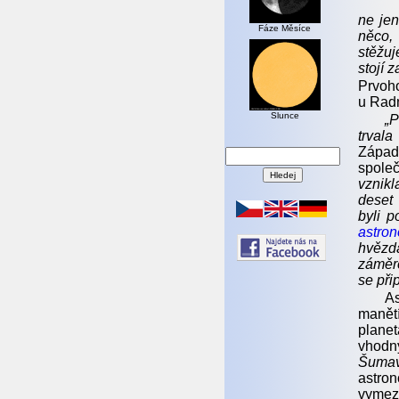
ne jen
Fáze Měsíce
něco,
stěžuj
stojí z
Prvoho
u Radn
Slunce
„P
trvala
Zápa
spole
vznik
deset
byli p
astro
hvězd
záměre
se při
A
manět
plane
vhodn
Šumav
astro
vymezo