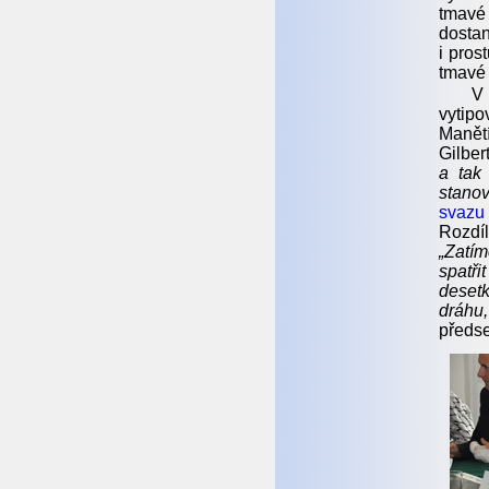
tmavé
dostan
i pros
tmavé 
V 
vytipo
Manětí
Gilber
a tak
stanov
svazu
Rozdí
„Zatím
spatř
desetk
dráhu,
předs