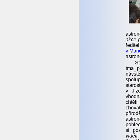
astro
akce p
ředit
v Maně
astron
St
tma p
návště
spolu
staros
v Jiz
vhodn
chtěli
chovat
příro
astro
pohle
si po
viděli