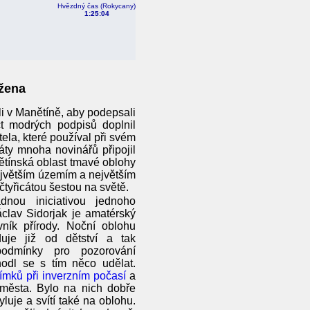
Hvězdný čas (Rokycany)
1:25:05
ožena
li v Manětíně, aby podepsali
t modrých podpisů doplnil
la, které používal při svém
áty mnoha novinářů připojil
ětínská oblast tmavé oblohy
ejvětším územím a největším
čtyřicátou šestou na světě.
dnou iniciativou jednoho
clav Sidorjak je amatérský
ník přírody. Noční oblohu
uje již od dětství a tak
podmínky pro pozorování
hodl se s tím něco udělat.
ímků při inverzním počasí
a
 města. Bylo na nich dobře
tyluje a svítí také na oblohu.