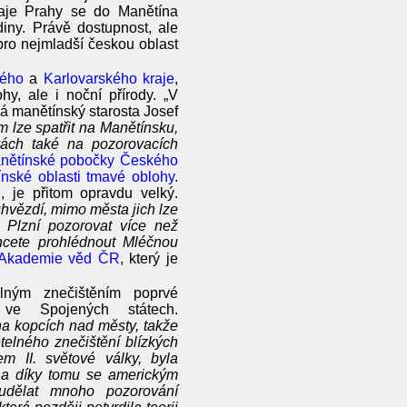
aje Prahy se do Manětína
iny. Právě dostupnost, ale
pro nejmladší českou oblast
kého
a
Karlovarského kraje
,
y, ale i noční přírody. „V
ká manětínský starosta Josef
m lze spatřit na Manětínsku,
ách také na pozorovacích
nětínské pobočky Českého
nské oblasti tmavé oblohy
.
 je přitom opravdu velký.
uhvězdí, mimo města jich lze
 Plzní pozorovat více než
chcete prohlédnout Mléčnou
 Akademie věd ČR
, který je
lným znečištěním poprvé
é ve Spojených státech.
 na kopcích nad městy, takže
ětelného znečištění blízkých
m II. světové války, byla
 a díky tomu se americkým
udělat mnoho pozorování