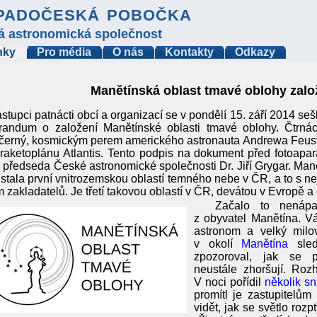
padočeská pobočka
á astronomická společnost
nky
Pro média
O nás
Kontakty
Odkazy
Manětínská oblast tmavé oblohy zal
stupci patnácti obcí a organizací se v pondělí 15. září 2014 seš
andum o založení Manětínské oblasti tmavé oblohy. Čtrnác
černý, kosmickým perem amerického astronauta Andrewa Feuste
 raketoplánu Atlantis. Tento podpis na dokument před fotoapar
 předseda České astronomické společnosti Dr. Jiří Grygar. Man
 stala první vnitrozemskou oblastí temného nebe v ČR, a to s n
 zakladatelů. Je třetí takovou oblastí v ČR, devátou v Evropě a 
Začalo to nenápa
z obyvatel Manětína. Vá
astronom a velký milov
v okolí
Manětína
sled
zpozoroval, jak se 
neustále zhoršují. Roz
V noci pořídil
několik sn
promítl je zastupitelům
vidět, jak se světlo rozp