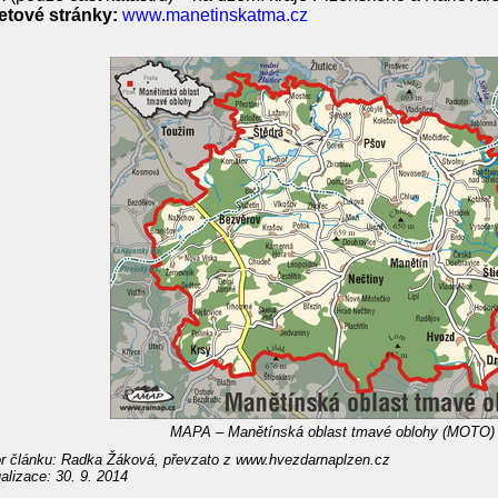
etové stránky:
www.manetinskatma.cz
MAPA – Manětínská oblast tmavé oblohy (MOTO)
r článku: Radka Žáková, převzato z www.hvezdarnaplzen.cz
alizace: 30. 9. 2014