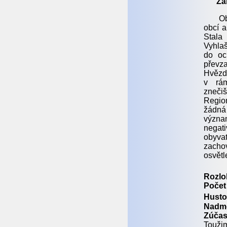
Zá
O
obcí a
Stala
Vyhlaš
do oc
přev
Hvězd
v rá
zneči
Regio
žádná
význ
negat
obyva
zacho
osvětl
Rozlo
Počet
Hustot
Nadmo
Zúčas
Toužim