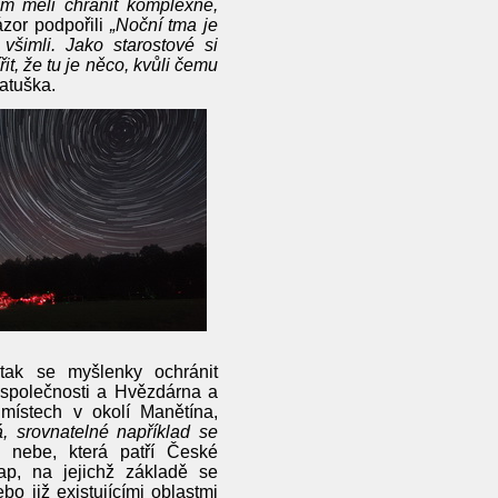
om měli chránit komplexně,
ázor podpořili
„Noční tma je
všimli. Jako starostové si
t, že tu je něco, kvůli čemu
Matuška.
 tak se myšlenky ochránit
společnosti a Hvězdárna a
místech v okolí Manětína,
, srovnatelné například se
 nebe, která patří České
ap, na jejichž základě se
 již existujícími oblastmi