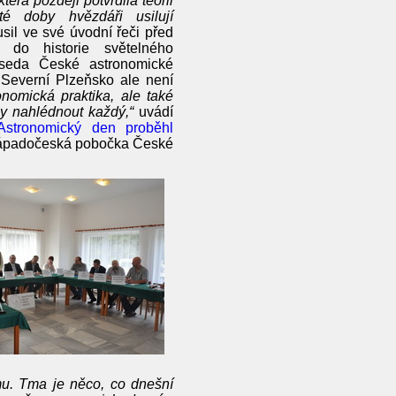
erá později potvrdila teorii
é doby hvězdáři usilují
sil ve své úvodní řeči před
do historie světelného
dseda České astronomické
. Severní Plzeňsko ale není
nomická praktika, ale také
y nahlédnout každý,“
uvádí
Astronomický den proběhl
 Západočeská pobočka České
tmu. Tma je něco, co dnešní