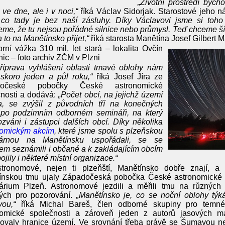
„Životní prostředí bych
 ve dne, ale i v noci,“
říká Václav Sidorjak. Starostové jeho n
 co tady je bez naší zásluhy. Díky Václavovi jsme si toho 
eme, že tu nejsou pořádné silnice nebo průmysl. Teď chceme šíři
a to na Manětínsko přijet,“
říká starosta Manětína Josef Gilbert 
rní vážka 310 mil. let stará – lokalita Ovčín
ic – foto archiv ZČM v Plzni
říprava vyhlášení oblasti tmavé oblohy nám
 skoro jeden a půl roku,“
říká Josef Jíra ze
dočeské pobočky České astronomické
čnosti a dodává:
„Počet obcí, na jejichž území
la, se zvýšil z původních tří na konečných
 po podzimním odborném semináři, na který
ozváni i zástupci dalších obcí. Díky několika
nomickým akcím
, které jsme spolu s plzeňskou
árnou na Manětínsku uspořádali, se se
m seznámili i občané a k zakládajícím obcím
pojily i některé místní organizace.“
stronomové, nejen ti plzeňští, Manětínsko dobře znají, a
ínskou tmu ujaly Západočeská pobočka České astronomické 
tárium Plzeň. Astronomové jezdili a měřili tmu na různých 
ých pro pozorování.
„Manětínsko je, co se noční oblohy týká
ou,“
říká Michal Bareš, člen odborné skupiny pro temné
nomické společnosti a zároveň jeden z autorů jasových m
valy hranice území. Ve srovnání třeba právě se Šumavou nebo