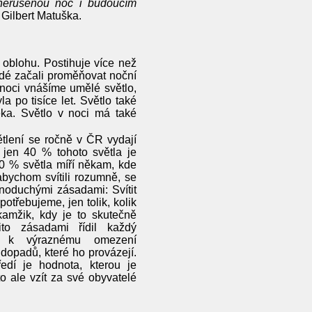
 nerušenou noc i budoucím
 Gilbert Matuška.
blohu. Postihuje více než
Lidé začali proměňovat noční
do noci vnášíme umělé světlo,
a po tisíce let. Světlo také
ěka. Světlo v noci má také
tlení se ročně v ČR vydají
 jen 40 % tohoto světla je
60 % světla míří někam, kde
 abychom svítili rozumně, se
ednoduchými zásadami: Svítit
potřebujeme, jen tolik, kolik
amžik, kdy je to skutečně
to zásadami řídil každý
by k výraznému omezení
 dopadů, které ho provázejí.
edí je hodnota, kterou je
to ale vzít za své obyvatelé