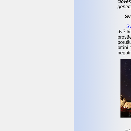
člově
genera
Sv
Sv
dvě tř
prostř
porušu
brání 
negati