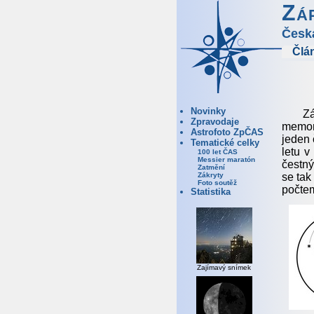
Zá
Česk
Člá
Novinky
Zá
Zpravodaje
memor
Astrofoto ZpČAS
jeden 
Tematické celky
letu v
100 let ČAS
Messier maratón
čestný
Zatmění
se tak
Zákryty
Foto soutěž
počtem
Statistika
Zajímavý snímek