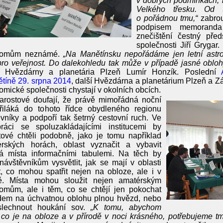
v dobrých podmínkách, kt
Velkého třesku. Od t
o pořádnou tmu,“
zabrou
podpisem memoranda 
znečištění čestný pře
společnosti Jiří Grygar
nomům neznámé.
„Na Manětínsku nepořádáme jen letní astro
ro veřejnost. Do dalekohledu tak může v případě jasné obloh
el Hvězdárny a planetária Plzeň Lumír Honzík. Poslední
tíně 29. srpna 2014
, další Hvězdárna a planetárium Plzeň a
omické společnosti chystají v okolních obcích.
arostové doufají, že právě mimořádná noční
řiláká do tohoto řídce obydleného regionu
vníky a podpoří tak šetrný cestovní ruch. Ve
práci se spoluzakládajícími institucemi by
tové chtěli podobně, jako je tomu například
erských horách, oblast vyznačit a vybavit
á místa informačními tabulemi. Na těch by
 návštěvníkům vysvětlit, jak se mají v oblasti
, co mohou spatřit nejen na obloze, ale i v
dě. Místa mohou sloužit nejen amatérským
nomům, ale i těm, co se chtějí jen pokochat
dem na úchvatnou oblohu plnou hvězd, nebo
slechnout houkání sov.
„K tomu, abychom
, co je na obloze a v přírodě v noci krásného, potřebujeme 