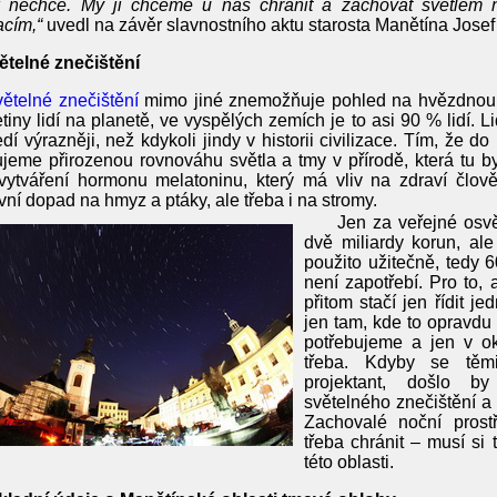
k nechce. My ji chceme u nás chránit a zachovat světlem
cím,“
uvedl na závěr slavnostního aktu starosta Manětína Josef
ětelné znečištění
ětelné znečištění
mimo jiné znemožňuje pohled na hvězdnou o
etiny lidí na planetě, ve vyspělých zemích je to asi 90 % lidí. 
edí výrazněji, než kdykoli jindy v historii civilizace. Tím, že 
jeme přirozenou rovnováhu světla a tmy v přírodě, která tu byl
vytváření hormonu melatoninu, který má vliv na zdraví člov
vní dopad na hmyz a ptáky, ale třeba i na stromy.
Jen za veřejné osvě
dvě miliardy korun, ale
použito užitečně, tedy 
není zapotřebí. Pro to,
přitom stačí jen řídit j
jen tam, kde to opravdu 
potřebujeme a jen v ok
třeba. Kdyby se těmi
projektant, došlo 
světelného znečištění a
Zachovalé noční prostř
třeba chránit – musí si 
této oblasti.