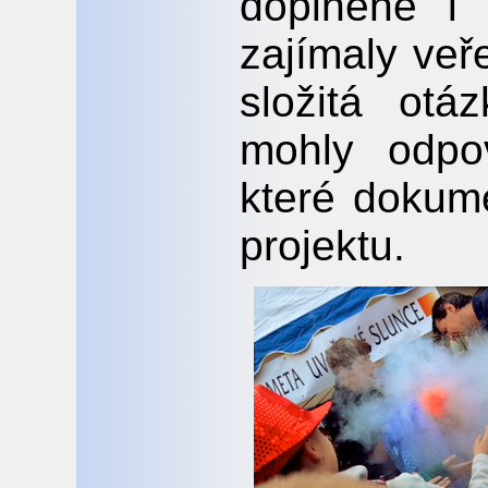
doplněné i
zajímaly veř
složitá ot
mohly odpov
které dokum
projektu.