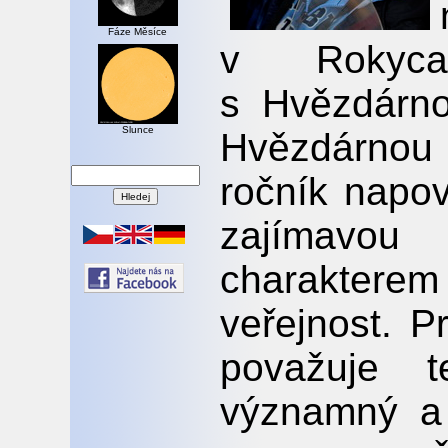
Fáze Měsíce
v Rokyca
s Hvězdárno
Slunce
Hvězdárnou 
ročník napov
zajímavo
charakterem
veřejnost. P
považuje t
významný a