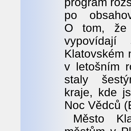
program rozš
po obsaho
O tom, že
vypovídají
Klatovském n
v letošním 
staly šes
kraje, kde 
Noc Vědců (
Město Kla