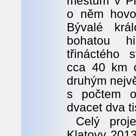
městům v Pl
o něm hovo
Bývalé krá
bohatou hi
třináctého s
cca 40 km o
druhým nejvě
s počtem ob
dvacet dva ti
Celý proj
Klatovy 2013