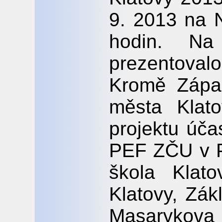
9. 2013 na 
hodin. Na
prezentoval
Kromě Zápa
města Klato
projektu úča
PEF ZČU v Pl
škola Klat
Klatovy, Zák
Masarykova 