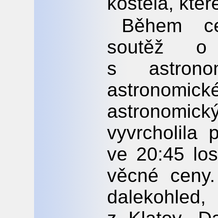
kostela, kter
Během ce
soutěž o
s astrono
astronomick
astronomic
vyvrcholila
ve 20:45 lo
věcné ceny.
dalekohled