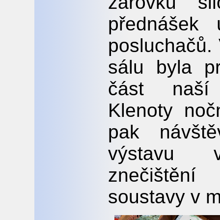
žárovku si
přednášek 
posluchačů.
sálu byla p
část naší
Klenoty noč
pak návště
výstavu v
znečištěn
soustavy v m