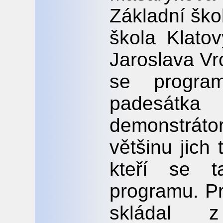
Základní ško
škola Klato
Jaroslava Vr
se progra
padesát
demonstrát
většinu jich 
kteří se t
programu. P
skládal z