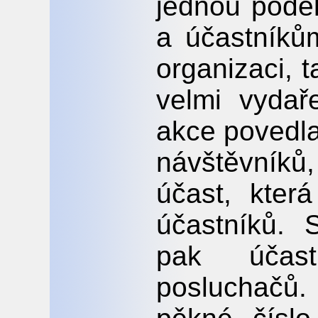
jednou podě
a účastníkům
organizaci, 
velmi vyda
akce povedla
návštěvníků
účast, kter
účastníků.
pak účas
posluchačů