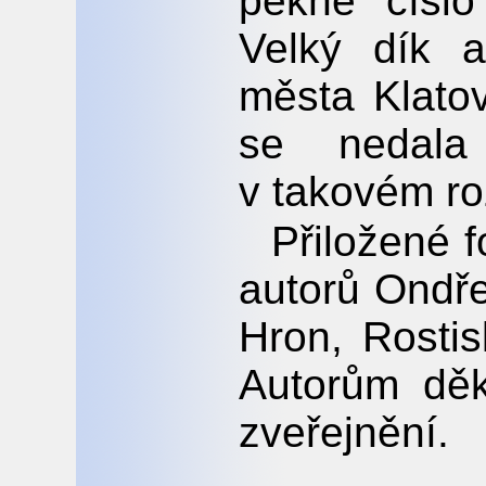
pěkné číslo
Velký dík a
města Klatov
se nedala
v takovém r
Přiložené f
autorů Ondře
Hron, Rosti
Autorům děk
zveřejnění.