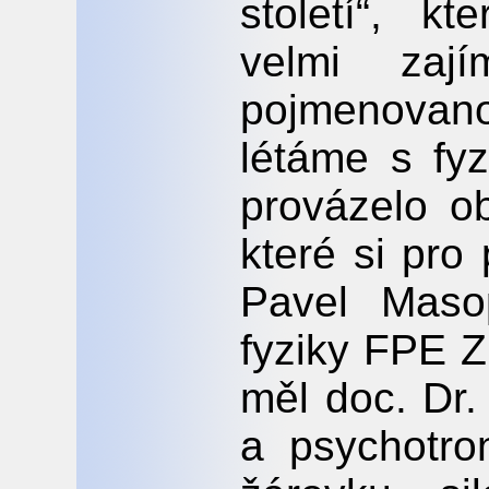
století“, 
velmi zají
pojmenovan
létáme s fy
provázelo o
které si pro
Pavel Maso
fyziky FPE 
měl doc. Dr.
a psychotro