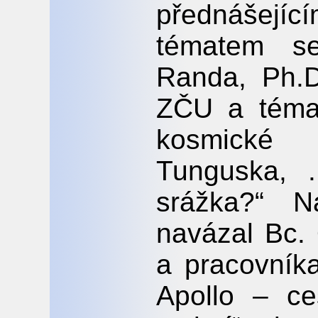
přednášej
tématem se
Randa, Ph.D
ZČU a téma
kosmické
Tunguska, 
srážka?“ 
navázal Bc.
a pracovník
Apollo – c