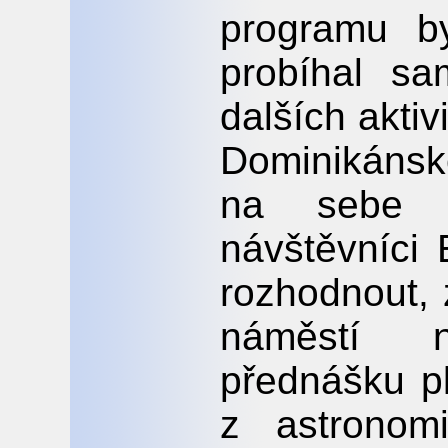
programu by
probíhal sa
dalších akti
Dominikánsk
na sebe 
návštěvníci
rozhodnout, 
náměstí 
přednášku p
z astronom