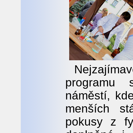
Nejzají
programu 
náměstí, kd
menších st
pokusy z fy