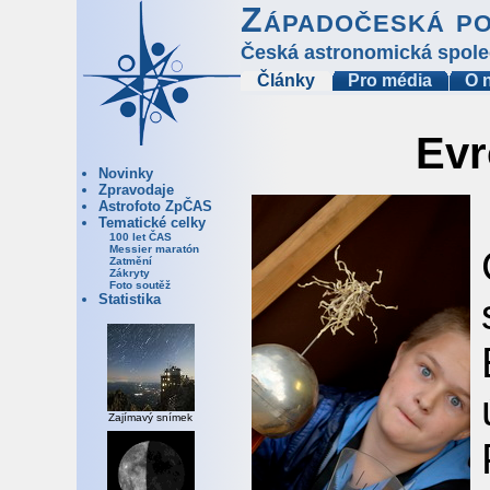
Západočeská p
Česká astronomická spole
Články
Pro média
O 
Evr
Novinky
Zpravodaje
Astrofoto ZpČAS
Tematické celky
100 let ČAS
Messier maratón
Zatmění
Zákryty
Foto soutěž
Statistika
Zajímavý snímek