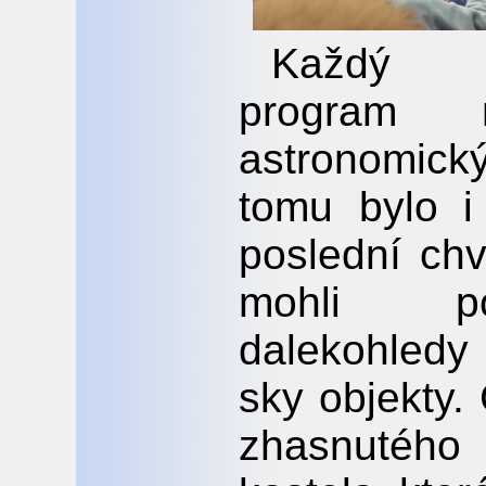
Každý s
program 
astronomick
tomu bylo i
poslední chv
mohli po
dalekohledy
sky objekty
zhasnutého