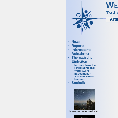
We
Tsch
Arti
News
Reports
Interessante
Aufnahmen
Thematische
Einheiten
Messier-Marathon
Fotographischer
Wettbewerb
Expeditionen
Variable Sterne
Meteore
Statistik
Interessante Aufnahmen