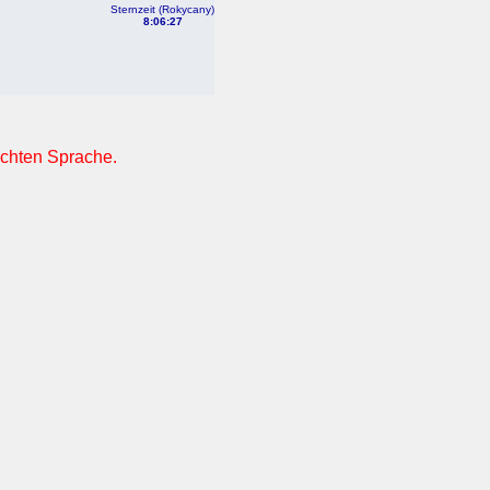
Sternzeit (Rokycany)
8:06:27
nschten Sprache.