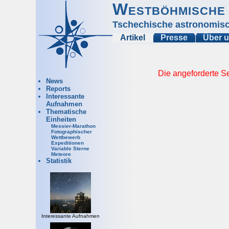
Westböhmische 
Tschechische astronomisc
Artikel
Presse
Über 
Die angeforderte Se
News
Reports
Interessante
Aufnahmen
Thematische
Einheiten
Messier-Marathon
Fotographischer
Wettbewerb
Expeditionen
Variable Sterne
Meteore
Statistik
Interessante Aufnahmen