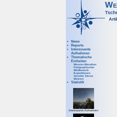
We
Tsch
Arti
News
Reports
Interessante
Aufnahmen
Thematische
Einheiten
Messier-Marathon
Fotographischer
Wettbewerb
Expeditionen
Variable Sterne
Meteore
Statistik
Interessante Aufnahmen