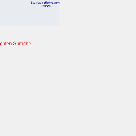
Sternzeit (Rokycany)
8:20:28
nschten Sprache.