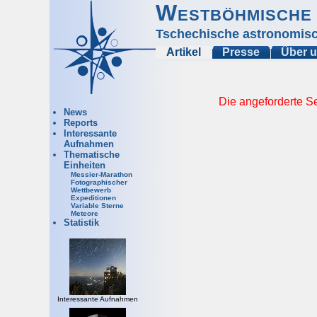
Westböhmische 
Tschechische astronomisc
Artikel
Presse
Über 
Die angeforderte Se
News
Reports
Interessante
Aufnahmen
Thematische
Einheiten
Messier-Marathon
Fotographischer
Wettbewerb
Expeditionen
Variable Sterne
Meteore
Statistik
Interessante Aufnahmen