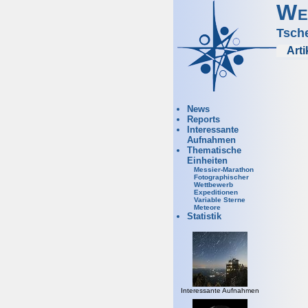
We
Tsch
Arti
News
Reports
Interessante
Aufnahmen
Thematische
Einheiten
Messier-Marathon
Fotographischer
Wettbewerb
Expeditionen
Variable Sterne
Meteore
Statistik
Interessante Aufnahmen