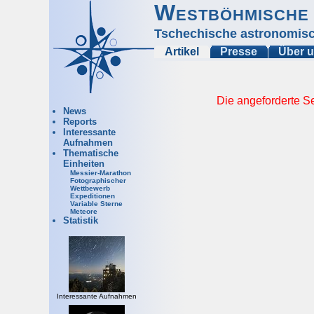
Westböhmische 
Tschechische astronomisc
Artikel
Presse
Über 
Die angeforderte Se
News
Reports
Interessante
Aufnahmen
Thematische
Einheiten
Messier-Marathon
Fotographischer
Wettbewerb
Expeditionen
Variable Sterne
Meteore
Statistik
Interessante Aufnahmen