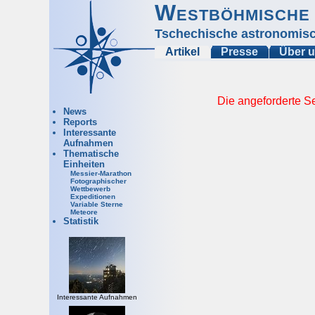
Westböhmische 
Tschechische astronomisc
Artikel
Presse
Über 
Die angeforderte Se
News
Reports
Interessante
Aufnahmen
Thematische
Einheiten
Messier-Marathon
Fotographischer
Wettbewerb
Expeditionen
Variable Sterne
Meteore
Statistik
Interessante Aufnahmen