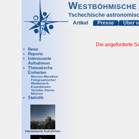
Westböhmische 
Tschechische astronomisc
Artikel
Presse
Über 
Die angeforderte Se
News
Reports
Interessante
Aufnahmen
Thematische
Einheiten
Messier-Marathon
Fotographischer
Wettbewerb
Expeditionen
Variable Sterne
Meteore
Statistik
Interessante Aufnahmen