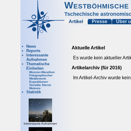
Westböhmische 
Tschechische astronomisc
Artikel
Presse
Über 
News
Aktuelle Artikel
Reports
Interessante
Es wurde kein aktueller Arti
Aufnahmen
Thematische
Artikelarchiv (für 2016)
Einheiten
Messier-Marathon
Fotographischer
Im Artikel-Archiv wurde kein
Wettbewerb
Expeditionen
Variable Sterne
Meteore
Statistik
Interessante Aufnahmen