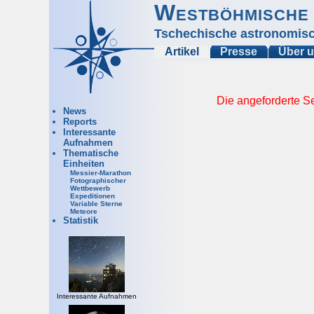
Westböhmische 
Tschechische astronomisc
Artikel
Presse
Über 
Die angeforderte Se
News
Reports
Interessante
Aufnahmen
Thematische
Einheiten
Messier-Marathon
Fotographischer
Wettbewerb
Expeditionen
Variable Sterne
Meteore
Statistik
Interessante Aufnahmen