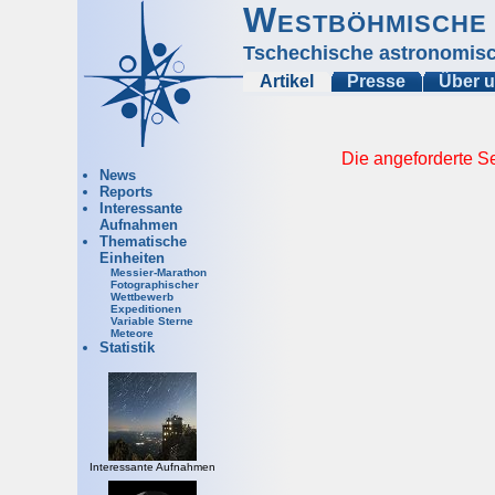
Westböhmische 
Tschechische astronomisc
Artikel
Presse
Über 
Die angeforderte Se
News
Reports
Interessante
Aufnahmen
Thematische
Einheiten
Messier-Marathon
Fotographischer
Wettbewerb
Expeditionen
Variable Sterne
Meteore
Statistik
Interessante Aufnahmen