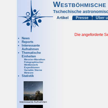
Westböhmische 
Tschechische astronomisc
Artikel
Presse
Über 
Die angeforderte Se
News
Reports
Interessante
Aufnahmen
Thematische
Einheiten
Messier-Marathon
Fotographischer
Wettbewerb
Expeditionen
Variable Sterne
Meteore
Statistik
Interessante Aufnahmen