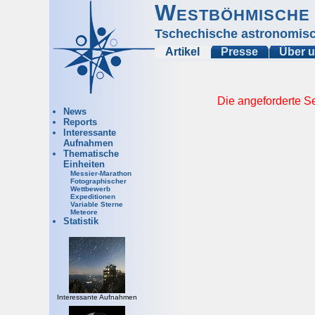
Westböhmische 
Tschechische astronomisc
Artikel
Presse
Über 
Die angeforderte Se
News
Reports
Interessante
Aufnahmen
Thematische
Einheiten
Messier-Marathon
Fotographischer
Wettbewerb
Expeditionen
Variable Sterne
Meteore
Statistik
Interessante Aufnahmen