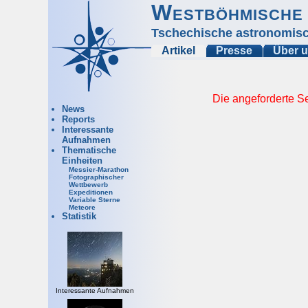
Westböhmische 
Tschechische astronomisc
Artikel
Presse
Über 
Die angeforderte Se
News
Reports
Interessante
Aufnahmen
Thematische
Einheiten
Messier-Marathon
Fotographischer
Wettbewerb
Expeditionen
Variable Sterne
Meteore
Statistik
Interessante Aufnahmen