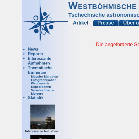
Westböhmische 
Tschechische astronomisc
Artikel
Presse
Über 
Die angeforderte Se
News
Reports
Interessante
Aufnahmen
Thematische
Einheiten
Messier-Marathon
Fotographischer
Wettbewerb
Expeditionen
Variable Sterne
Meteore
Statistik
Interessante Aufnahmen